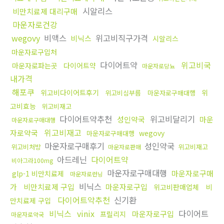
시알리스
비만치료제 대리구매
마운자로건강
wegovy
비맥스
위고비직구가격
비닉스
시알리스
마운자로구입처
다이어트약
위고비국
마운자로파는곳
다이어트약
마운자로당뇨
내가격
해포쿠
위고비다이어트후기
위
위고비심부름
마운자로구매대행
고비효능
위고비재고
다이어트약추천
위고비달리기
성인약국
마운
마운자로구매대행
위고비재고
자로약국
wegovy
마운자로구매대행
마운자로구매후기
성인약국
위고비처방
위고비재고
마운자로판매
아드레닌
다이어트약
비아그라100mg
마운자로구매대행
마운자로구매
glp-1 비만치료제
마운자로런닝
비닉스
가
비만치료제 구입
마운자로구입
위고비판매업체
비
다이어트약추천
신기환
만치료제 구입
비닉스
vinix
다이어트
마운자로구입
프릴리지
마운자로약국