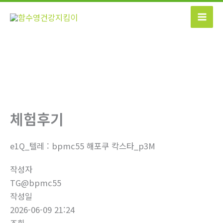
콘
텐
츠
로
건
너
뛰
기
체험후기
e1Q_텔레 : bpmc55 해포쿠 칵스타_p3M
작성자
TG@bpmc55
작성일
2026-06-09 21:24