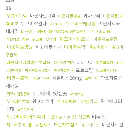
조회
36
마운자로가격
카마그라
위고비처방
마운자로재고
마운자로 가
위고비삭센다
vimax
위고비구매대행
마운자로국
격 비교
내가격
마운자로병원
위고비비용
마운자로다이어트약추천
위고비식이요법
마운자로운동
위고비나무위키
마운자로부작용
마운자로병원
위고비부작용
다이어트약
위고비효과
위고비
구입처
비아그라
마운자로다이어트부작용
마운자로헬스
위고비약가
위고
프로코밀
위고비삭센다
비구매대행
마운자로국내출시
마운자로주사
비만치료제
시알리스20mg
마운자로구
위고비직구
프릴리지
매대행
위고비재고있는곳
위고비건강관리
wegovy
위고비약가
성인약국
위고비대리
위고비병원
위고비심부름
구매
울트라킹콩
위고비다이어트후기
비닉스
해포쿠
마운자로구매대행
마운자로건
마운자로헬스
위고비구매
골드시알리스
위고비약국