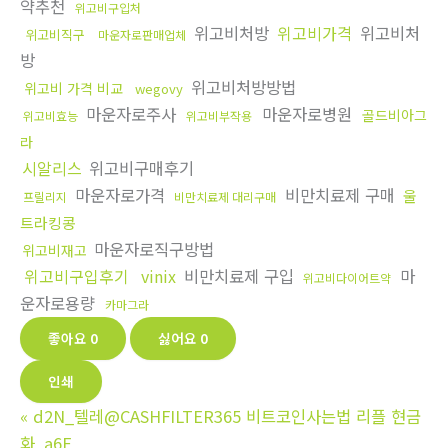
약추천
위고비구입처
위고비처방
위고비가격
위고비처
위고비직구
마운자로판매업체
방
위고비처방방법
위고비 가격 비교
wegovy
마운자로주사
마운자로병원
골드비아그
위고비효능
위고비부작용
라
시알리스
위고비구매후기
마운자로가격
비만치료제 구매
울
프릴리지
비만치료제 대리구매
트라킹콩
마운자로직구방법
위고비재고
위고비구입후기
vinix
비만치료제 구입
마
위고비다이어트약
운자로용량
카마그라
좋아요
0
싫어요
0
인쇄
«
d2N_텔레@CASHFILTER365 비트코인사는법 리플 현금
화_a6E