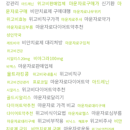
강관리
마운자로구매가
신기환
마
위고비판매업체
아드레닌
운자로구매
비만치료제 구매대행
마운자로나무위키
위고비직구가격
마운자로약가
위고비효능
마운자로주사
마운자로다이어트약추천
마운자로심부름
성인약국
비만치료제 대리처방
마운자로구입처
레트비아
위고비건강
비아그라100mg
시알리스20mg
마운자로판매업체
비맥스
울트라킹콩
위고비직구
위고비국내출시
마운자로다이어트약
아드레닌
프로코밀
위고비건강관리
위고비다이어트약추천
시알리스
마운자로달리기
골드시알리스
마운자로 가격 비교
다이어트약추천
마운자로대리구매
위고비식이요법
마운자로심부름
다이어트약추천
마운자로헬스
위고비부작용
위고비주사
비만
마운자로대리구매
비닉스
해포쿠
마운자로운동
치료제 구입
비만치료제 구매
위고비안전거래