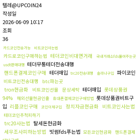
텔레@UPCOIN24
작성일
2026-06-09 10:17
조회
36
카드코인전송가능
비트코인사는법
테더코인비대면거래
카드로코인구매하는법
국내거래소fds뚫어주는곳
테더무통테더전송대행
usdt판매대행
핸드폰결제코인구매
테더매입
파이코인
trc20전송대행
솔라나구입
비트코인전송대행
btc파는곳
tron현금화
테더매입
롯데상품권
비트코인선물
문상세탁
94%
롯데상품권비트구
해외선물현금인출
휴대폰결제코인구매방법
입
리플코인구매
정치자금현금화
비트코인사는법
코인이체구입
테더코인추척피하기
trc20사는법
탈세돈현금화
세무조사피하는방법
빗썸fds푸는법
모든코인현금화
핸드폰결제