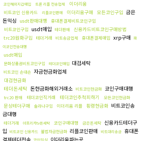
이더리움
코인해외지갑매입
트론 리플 전송업체
금은
이더리움구매
모든코인구입
비트코인 신용카드
리플코인판매
돈믹싱
usdt판매대행
휴대폰결제비트코인구입
usdt매입
신용카드비트코인구매방법
비트코인구입
테더판매
xrp구매
trc20원화구입
테더거래
휴대폰결제매입
비트송금업체
파
이코인전송대행
usdt매입
대검세탁
문화상품권비트코인구입
테더코인매입
자금현금화업체
비트코인 손대손
대검현금화
테더돈세탁
돈현금화해외거래소
코인구매대행
비트코인현금화
테더코인추척피하기
테더코인직거래
trc20 판매
모든코인현금화
비트코인송
문상테더구매
횡령현금화
이더리움 리플
솔라나구입
금대행
신용카드테더구
코인구매대행
테더거래
금은돈세탁
아프리카tv돈세탁
입
리플코인판매
휴대폰
불법자금현금화
비트코인 신용카드
비트대리송금
결제테더전송
이더리움파는곳
코인믹싱