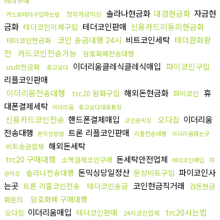
테더구매
솔라나현금화
대검현금화
자금현
정치자금믹싱
카드로테더구입하는법
금화
테더코인판매
신용카드미동의현금화
테더코인이체구입
코인 송금대행 24시
비트코인세탁
테더원화환
테더코인현금화
전
카드코인전송가능
암호화폐전송대행
이더리움클레식클레식매입
파이코인구입
usdt현금화
중고오다
리플코인판매
이더리움전송대행
해외돈현금화
휴
trc20 원화구입
파이코인
대폰결제세탁
이더리움
중고오다대포통장
신용카드코인전송
핸드폰결제매입
오다집
이더리움
코인돈믹싱
전송대행
트론 리플코인판매
돈믹싱방법
리플전송대행
이더리움파는곳
해외돈세탁
비트송금업체
trc20 구매대행
돈세탁안전업체
소액결제코인구매
테더코인매입
자
돈믹싱당일정산
파이코인사
솔라나전송대행
문상비트구입
금믹싱
는곳
코인현금직거래
트론 리플코인전송
테더코인송금
검돈현금
암호화폐 구매대행
화문의
이더리움매입
trc20사는법
테더코인판매
오다집
24시코인업체