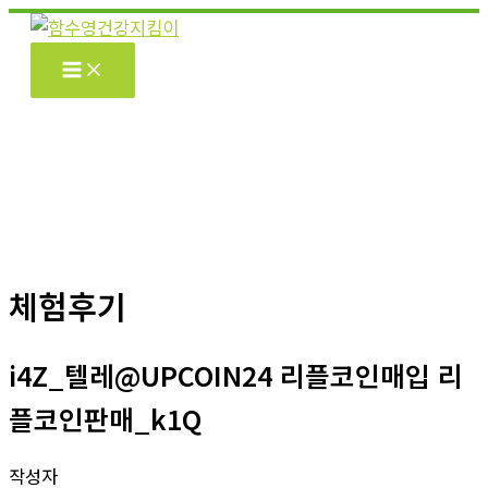
콘
텐
츠
로
건
너
뛰
기
체험후기
i4Z_텔레@UPCOIN24 리플코인매입 리
플코인판매_k1Q
작성자