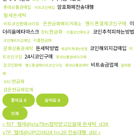
암호화폐전송대행
롯데상품권매입
비트코인매입
탈세돈세탁
핸드폰결제코인구매
이
돈현금화해외거래소
비트코인판매사이트
더리움메타마스크
btc현금화
코인추적피하는방법
리플코인파는곳
리플현금화
코인해외지갑매입
돈세탁방법
코인해외지갑매입
문화상품권세탁
비
세금적게내는방법
24시코인구매
트코인구입
롯데상품권테더구매
비트송금업체
잡코인판매
핸드폰결제비트코인구입
롯데상품권세탁
블테판
매
btc현금화
검돈현금화업체
좋아요
0
싫어요
0
인쇄
«
f0T_텔레@sta79m협박받고있을때 돈세탁_d3K
v7P_텔레@UPCOIN24 trc20 전송대행_d6I
»