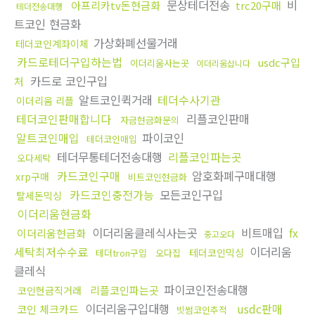
문상테더전송
비
아프리카tv돈현금화
trc20구매
테더전송대행
트코인 현금화
가상화폐선물거래
테더코인계좌이체
카드로테더구입하는법
usdc구입
이더리움사는곳
이더리움삽니다
카드로 코인구입
처
알트코인퀵거래
테더수사기관
이더리움 리플
테더코인판매합니다
리플코인판매
자금현금화문의
알트코인매입
파이코인
테더코인매입
테더무통테더전송대행
리플코인파는곳
오다세탁
카드코인구매
암호화폐구매대행
xrp구매
비트코인현금화
카드코인충전가능
모든코인구입
탈세돈믹싱
이더리움현금화
이더리움클레식사는곳
비트매입
fx
이더리움현금화
중고오다
세탁최저수수료
이더리움
테더코인믹싱
테더tron구입
오다집
클레식
파이코인전송대행
리플코인파는곳
코인현금직거래
이더리움구입대행
usdc판매
코인 체크카드
빗썸코인추적