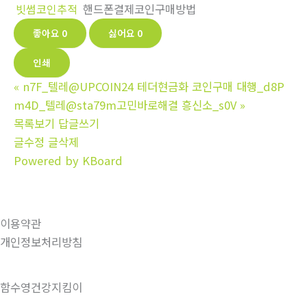
빗썸코인추적
핸드폰결제코인구매방법
좋아요
0
싫어요
0
인쇄
«
n7F_텔레@UPCOIN24 테더현금화 코인구매 대행_d8P
m4D_텔레@sta79m고민바로해결 흥신소_s0V
»
목록보기
답글쓰기
글수정
글삭제
Powered by KBoard
이용약관
개인정보처리방침
함수영건강지킴이