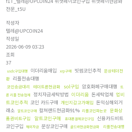
f1T_텔레@UPCOIN24 위챗페이코인구입 위챗페이현금화
전문_t5U
작성자
텔레@UPCOIN24
작성일
2026-06-09 03:23
조회
37
이더리움매입
빗썸코인추적
문상테더전
usdc구입대행
xrp구매
리플전송대행
환
sol구입
암호화폐구매대행
코인송금대리
테더트론현금화
트
정치자금세탁방법
이더리움
돈세탁업체
업비
론 리플 전송업체
트코인추적
코인 카드구매
돈믹싱해외거
개인지갑고가매입
래소
컬쳐랜드현금화91%
문화상
리플코인파는곳
알트코인구매
알트코인구매
신용카드비트
품권비트구입
휴대폰결제코인구입
코인구입
문상코인구매
리플전송대행
해외자금
골드바현금화현금화