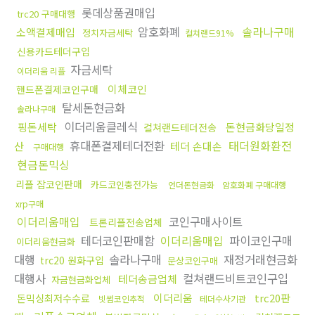
롯데상품권매입
trc20 구매대행
암호화폐
솔라나구매
소액결제매입
정치자금세탁
컬쳐랜드91%
신용카드테더구입
자금세탁
이더리움 리플
이체코인
핸드폰결제코인구매
탈세돈현금화
솔라나구매
이더리움클레식
핑돈세탁
돈현금화당일정
컬쳐랜드테더전송
휴대폰결제테더전환
태더원화환전
산
테더 손대손
구매대행
현금돈믹싱
리플 잡코인판매
카드코인충전가능
언더돈현금화
암호화폐 구매대행
xrp구매
이더리움매입
코인구매사이트
트론리플전송업체
테더코인판매함
이더리움매입
파이코인구매
이더리움현금화
대행
솔라나구매
재정거래현금화
trc20 원화구입
문상코인구매
대행사
컬쳐랜드비트코인구입
테더송금업체
자금현금화업체
이더리움
trc20판
돈믹싱최저수수료
빗썸코인추적
테더수사기관