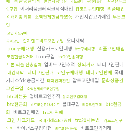
리플송금업체
매
불법자금믹싱
컬쳐랜드코
카드로테더구입하는법
이더리움클레식클레식매입
리플매입
잡코인구입대행
인구입
개인지갑고가매입
소액결제현금화85%
무통코
이더리움 리플
인
코인 카드구매
오다세탁
컬쳐랜드비트코인구입
파이코인
tron구매대행
신용카드코인대행
리플코인매입
btc구매대행
tron구입
코인현금직거래
trc20전송대행
업비트코인추적
장외거래
테더코인판매
트론 리플 전송업체
테더코인판매
코인구매대행
테더코인판매
국내
대검세탁
거래소fds송금시간
알트코인매입
문화상품권
테더원화환전
코인구입
소액결제비트코인구입
업비트코인추적
btc파는곳
잡코인구입대행
btc현금화
블테구입
btc현금
비트코인판매사이트
리플코인판매
화
비트코인매입
trc20 판매
코인 체크카드
trc20사는법
국내거래소fds증빙
카드코인구
바이낸스구입대행
비트코인퀵거래
입처
비트코인사는법