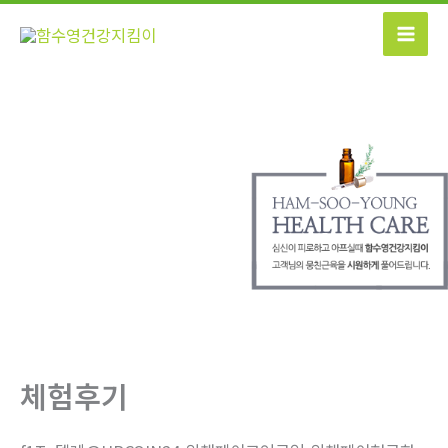
콘
텐
츠
로
건
너
뛰
기
체험후기