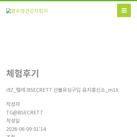
콘
텐
츠
로
건
너
뛰
기
체험후기
i9Z_텔레:BSECRET7 선불유심구입 음지흥신소_m1X
작성자
TG@BSECRET7
작성일
2026-06-09 01:14