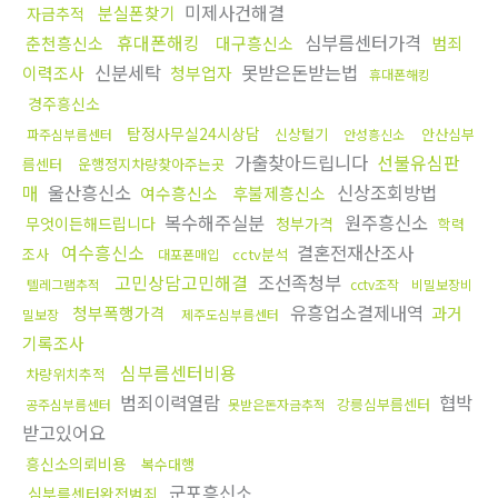
미제사건해결
분실폰찾기
자금추적
휴대폰해킹
심부름센터가격
춘천흥신소
대구흥신소
범죄
신분세탁
못받은돈받는법
이력조사
청부업자
휴대폰해킹
경주흥신소
탐정사무실24시상담
신상털기
안산심부
파주심부름센터
안성흥신소
가출찾아드립니다
선불유심판
름센터
운행정지차량찾아주는곳
매
울산흥신소
신상조회방법
여수흥신소
후불제흥신소
복수해주실분
원주흥신소
무엇이든해드립니다
청부가격
학력
여수흥신소
결혼전재산조사
조사
cctv분석
대포폰매입
고민상담고민해결
조선족청부
텔레그램추적
cctv조작
비밀보장비
유흥업소결제내역
청부폭행가격
과거
밀보장
제주도심부름센터
기록조사
심부름센터비용
차량위치추적
범죄이력열람
협박
강릉심부름센터
공주심부름센터
못받은돈자금추적
받고있어요
흥신소의뢰비용
복수대행
군포흥신소
심부름센터완전범죄