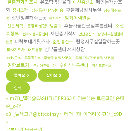
결혼전과거조사
유포협박받을때
떼인돈재산조
마산흥신소
회
후불제탐정사무실
증거조작
심부름센터상담비용
청부해주는
살인청부해주는곳
범죄이력열람
곳
위치추적
후불가능한곳심부름센터
조선
신분세탁
몸캠피싱협박받을때
족청부
재판증거삭제
전라도심부름센터
안산흥신소
탐정사무실일잘하
나락보내기뒷조사
탐정사무실일잘하는곳
춘천흥신소
는곳
심부름센터24시상담
마사지조사
대포통장
cctv분석
후불제탐정사무실
후불가능한곳탐정사무실
후불흥신소
밀항브로커
수원심부름센터
돈받아드립니다
경기도흥신소
좋아요
0
싫어요
0
인쇄
«
m7B_텔레@CASHFILTER365 테더손대손 트론코인 손대
손_o4Y
c3I_텔래그램@bitcoinsyri 테더구매 이더리움 판매_c9D
»
목록보기
답글쓰기