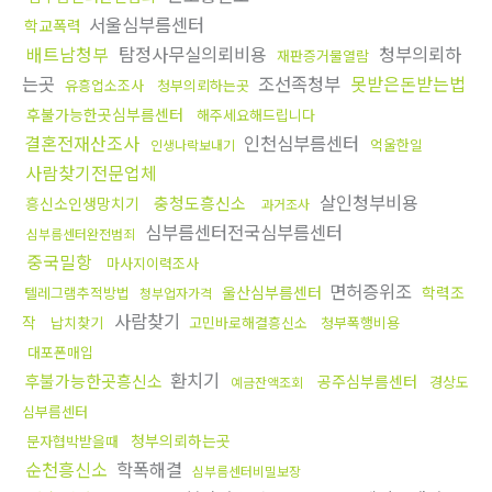
서울심부름센터
학교폭력
배트남청부
탐정사무실의뢰비용
청부의뢰하
재판증거물열람
는곳
조선족청부
못받은돈받는법
유흥업소조사
청부의뢰하는곳
후불가능한곳심부름센터
해주세요해드립니다
결혼전재산조사
인천심부름센터
억울한일
인생나락보내기
사람찾기전문업체
살인청부비용
충청도흥신소
흥신소인생망치기
과거조사
심부름센터전국심부름센터
심부름센터완전범죄
중국밀항
마사지이력조사
면허증위조
울산심부름센터
학력조
텔레그램추적방법
청부업자가격
사람찾기
작
납치찾기
고민바로해결흥신소
청부폭행비용
대포폰매입
환치기
후불가능한곳흥신소
공주심부름센터
경상도
예금잔액조회
심부름센터
청부의뢰하는곳
문자협박받을때
순천흥신소
학폭해결
심부름센터비밀보장