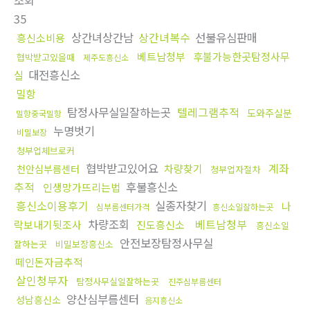
조회
35
상간녀상간남
상간녀복수
선불유심판매
흥신소비용
베트남청부
후불가능한곳탐정사무
협박받고있을때
제주도흥신소
대전흥신소
실
밀항
탐정사무실일잘하는곳
텔레그램추적
도와주실분
밀항중국밀항
누명벗기
비밀보장
청부업체브로커
협박받고있어요
계좌
차량찾기
천안심부름센터
청부업자절차
추적
후불흥신소
인생망가뜨리는법
흥신소이용후기
실종자찾기
나
심부름센터가격
흥신소일잘하는곳
차량조회
베트남청부
락보내기뒷조사
진도흥신소
흥신소일
안전보장탐정사무실
잘하는곳
비밀보장흥신소
떼인돈자금추적
살인청부자
탐정사무실일잘하는곳
진주심부름센터
양산심부름센터
성남흥신소
음지흥신소