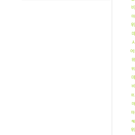
마
어
위
위
마
해
위