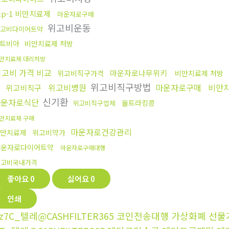
lp-1 비만치료제
마운자로구매
위고비운동
고비다이어트약
트비아
비만치료제 처방
만치료제 대리처방
위고비 가격 비교
마운자로나무위키
위고비직구가격
비만치료제 처방
행
위고비직구방법
위고비병원
마운자로구매
비만치
위고비직구
신기환
마운자로식단
울트라킹콩
위고비직구업체
만치료제 구매
마운자로건강관리
만치료제
위고비약가
마운자로다이어트약
마운자로구매대행
위고비국내가격
좋아요
0
싫어요
0
인쇄
z7C_텔레@CASHFILTER365 코인전송대행 가상화폐 선물