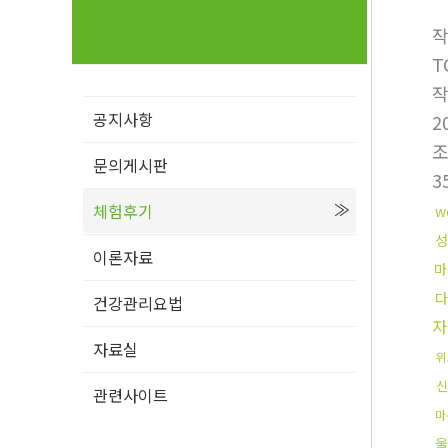
T
공지사항
2
문의게시판
3
체험후기
w
성
이론자료
마
다
건강관리요법
자
자료실
위
신
관련사이트
마
울