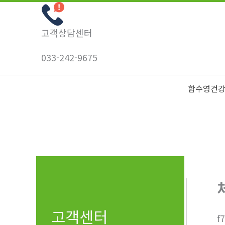
콘
텐
고객상담센터
츠
로
033-242-9675
건
너
함수영건
뛰
기
고객센터
f