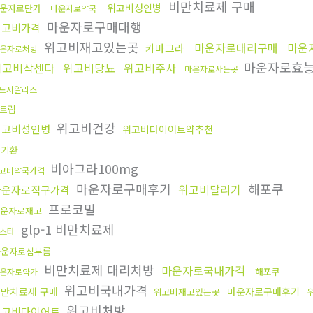
비만치료제 구매
위고비성인병
운자로단가
마운자로약국
마운자로구매대행
위고비가격
위고비재고있는곳
마운자로대리구매
마운
카마그라
운자로처방
마운자로효
위고비삭센다
위고비당뇨
위고비주사
마운자로사는곳
드시알리스
트립
위고비건강
위고비성인병
위고비다이어트약추천
신기환
비아그라100mg
고비약국가격
마운자로구매후기
해포쿠
위고비달리기
마운자로직구가격
프로코밀
운자로재고
glp-1 비만치료제
스타
마운자로심부름
비만치료제 대리처방
마운자로국내가격
해포쿠
운자로약가
위고비국내가격
만치료제 구매
마운자로구매후기
위고비재고있는곳
위고비처방
위고비다이어트