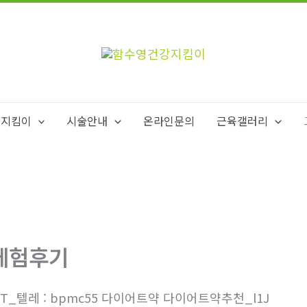
강지킴이
시술안내
온라인문의
근육갤러리
체험후기
7T_텔레 : bpmc55 다이어트약 다이어트약추천_l1J