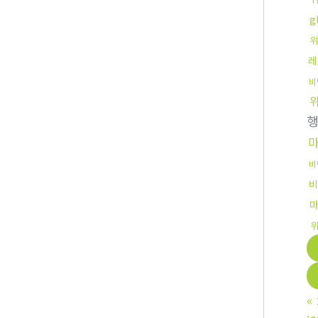
g
위
레
비
비
비
«