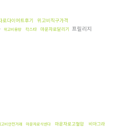
자로다이어트후기
위고비직구가격
능
프릴리지
마운자로달리기
칵스타
위고비용량
마운자로고혈압
비아그라
위고비안전거래
마운자로삭센다