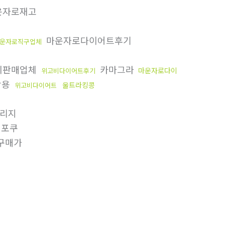
운자로재고
마운자로다이어트후기
운자로직구업체
비판매업체
카마그라
마운자로다이
위고비다이어트후기
작용
울트라킹콩
위고비다이어트
리지
포쿠
구매가