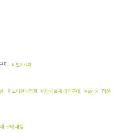
리구매
비만치료제
마운
위고비판매업체
비만치료제 대리구매
천
프릴리지
제 구매대행