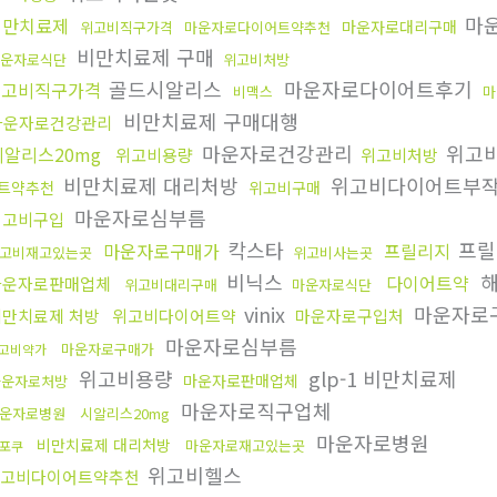
마
비만치료제
마운자로대리구매
위고비직구가격
마운자로다이어트약추천
비만치료제 구매
운자로식단
위고비처방
골드시알리스
마운자로다이어트후기
위고비직구가격
비맥스
마
비만치료제 구매대행
마운자로건강관리
마운자로건강관리
위고
시알리스20mg
위고비용량
위고비처방
비만치료제 대리처방
위고비다이어트부
트약추천
위고비구매
마운자로심부름
위고비구입
칵스타
프릴
마운자로구매가
프릴리지
고비재고있는곳
위고비사는곳
비닉스
해
다이어트약
마운자로판매업체
위고비대리구매
마운자로식단
vinix
마운자로
비만치료제 처방
위고비다이어트약
마운자로구입처
마운자로심부름
마운자로구매가
고비약가
위고비용량
glp-1 비만치료제
마운자로판매업체
마운자로처방
마운자로직구업체
운자로병원
시알리스20mg
마운자로병원
비만치료제 대리처방
마운자로재고있는곳
포쿠
위고비헬스
고비다이어트약추천