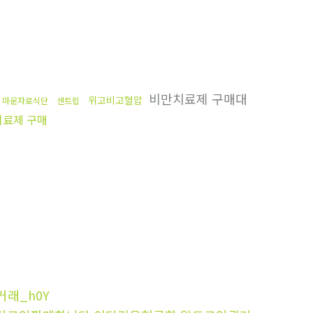
비만치료제 구매대
위고비고혈압
마운자로식단
센트립
료제 구매
거래_h0Y