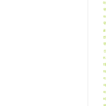
마
마
골
센
위
마
칵
마
비