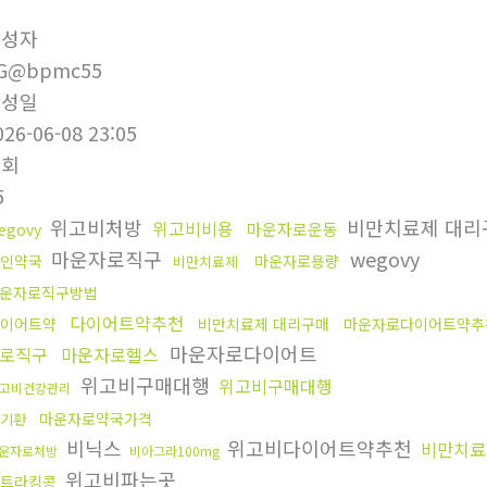
작성자
G@bpmc55
작성일
026-06-08 23:05
조회
5
위고비처방
비만치료제 대
위고비비용
마운자로운동
egovy
마운자로직구
wegovy
인약국
마운자로용량
비만치료제
운자로직구방법
다이어트약추천
이어트약
비만치료제 대리구매
마운자로다이어트약추
마운자로다이어트
로직구
마운자로헬스
위고비구매대행
위고비구매대행
고비건강관리
마운자로약국가격
기환
비닉스
위고비다이어트약추천
비만치료
운자로처방
비아그라100mg
위고비파는곳
트라킹콩