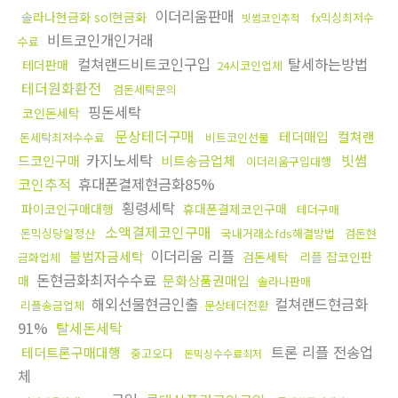
이더리움판매
솔라나현금화 sol현금화
fx믹싱최저수
빗썸코인추적
비트코인개인거래
수료
컬쳐랜드비트코인구입
탈세하는방법
테더판매
24시코인업체
테더원화환전
검돈세탁문의
핑돈세탁
코인돈세탁
문상테더구매
테더매입
컬쳐랜
돈세탁최저수수료
비트코인선물
카지노세탁
빗썸
드코인구매
비트송금업체
이더리움구입대행
코인추적
휴대폰결제현금화85%
횡령세탁
파이코인구매대행
휴대폰결제코인구매
테더구매
소액결제코인구매
돈믹싱당일정산
국내거래소fds해결방법
검돈현
이더리움 리플
불법자금세탁
검돈세탁
리플 잡코인판
금화업체
돈현금화최저수수료
문화상품권매입
매
솔라나판매
해외선물현금인출
컬쳐랜드현금화
리플송금업체
문상테더전환
91%
탈세돈세탁
트론 리플 전송업
테더트론구매대행
중고오다
돈믹싱수수료최저
체