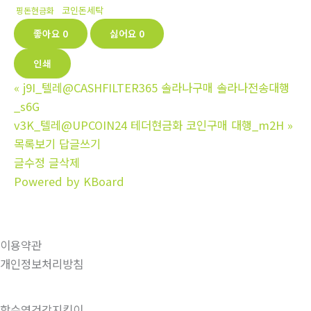
코인돈세탁
핑돈현금화
좋아요
0
싫어요
0
인쇄
«
j9I_텔레@CASHFILTER365 솔라나구매 솔라나전송대행
_s6G
v3K_텔레@UPCOIN24 테더현금화 코인구매 대행_m2H
»
목록보기
답글쓰기
글수정
글삭제
Powered by KBoard
이용약관
개인정보처리방침
함수영건강지킴이