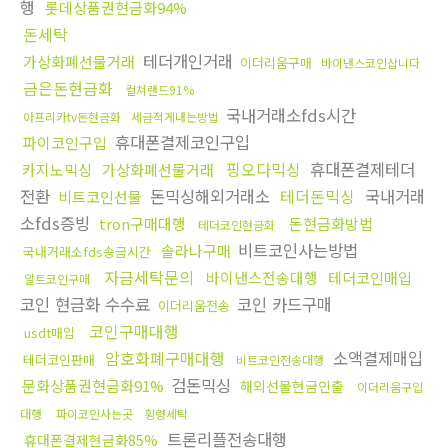
행
롯데상품권현금화94%
돈세탁
테더개인거래
가상화폐선물거래
이더리움구매
바이낸스코인삽니다
금은돈현금화
컬쳐랜드91%
국내거래소fds시간
아프리카tv돈현금화
세금적게내는방법
휴대폰결제코인구입
파이코인구입
핑오다믹싱
휴대폰결제테더
카지노믹싱
가상화폐선물거래
전환
돈믹싱해외거래소
테더돈믹싱
국내거래
비트코인선물
소fds증빙
tron구매대행
돈현금화방법
테더코인현금화
비트코인사는방법
솔라나구매
국내거래소fds송금시간
자금세탁문의
바이낸스전송대행
테더코인매입
알트코인구매
코인 현금화 수수료
코인 카드구매
이더리움전송
코인구매대행
usdt매입
암호화폐구매대행
소액결제매입
테더코인판매
비트코인전송대행
검돈믹싱
문화상품권현금화91%
해외선물현금인출
이더리움구입
대행
파이코인사는곳
횡령세탁
트론리플전송대행
휴대폰결제현금화85%