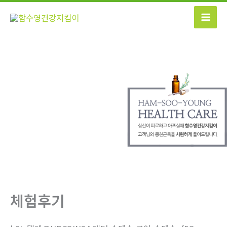
콘
텐
츠
로
건
너
뛰
기
체험후기