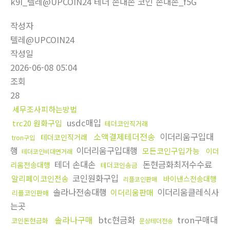
k9I_텔레@UPCOIN24 테더 손대손 코인 손대손_f5G
작성자
텔레@UPCOIN24
작성일
2026-06-08 05:04
조회
28
세무조사피하는방법
usdc매입
trc20 원화구입
테더코인직거래
소액결제테더전송
이더리움구입대
테더코인직거래
tron구입
행
이더리움구입대행
모든코인구입가능
이더
테더코인비대면거래
테더 손대손
돈현금화최저수수료
리움전송대행
테더코인송금
코인원화구입
알리페이코인전송
바이낸스전송대행
리플코인판매
솔라나전송대행
이더리움클레식사
이더리움판매
리플코인판매
는곳
솔라나구매
btc현금화
tron구매대
코인돈현금화
문상테더전송