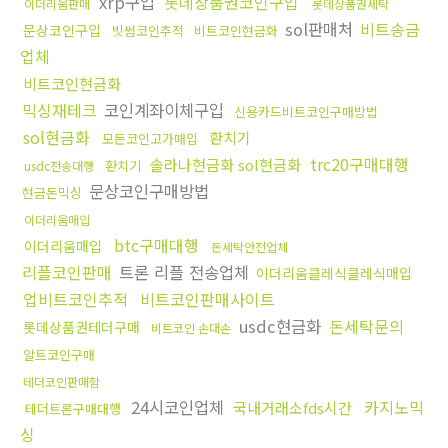
xrp구입
롯데상품권코인구입
이더리움판매
롯데상품권세탁
sol판매처
비트송금
문상코인구입
빗썸코인추적
비트코인현금화
업체
비트코인현금화
믹싱재테크
코인계좌이체구입
신용카드비트코인구매방법
sol현금화
환치기
모든코인고가매입
trc20구매대행
솔라나현금화 sol현금화
환치기
usdc전송대행
문상코인구매방법
현금돈믹싱
이더리움매입
btc구매대행
이더리움매입
돈세탁안전업체
리플코인판매
트론 리플 전송업체
이더리움클레식클레식매입
업비트코인추적
비트코인판매사이트
usdc현금화
돈세탁문의
롯데상품권테더구매
비트코인 손대손
알트코인구매
테더코인판매함
24시코인업체
카지노믹
국내거래소fds시간
테더트론구매대행
싱