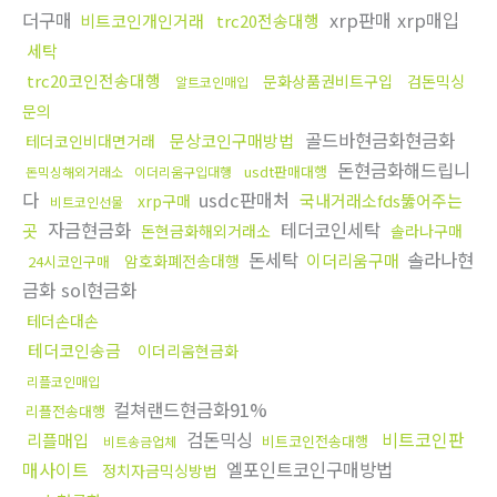
더구매
xrp판매 xrp매입
비트코인개인거래
trc20전송대행
세탁
trc20코인전송대행
문화상품권비트구입
검돈믹싱
알트코인매입
문의
골드바현금화현금화
문상코인구매방법
테더코인비대면거래
돈현금화해드립니
usdt판매대행
돈믹싱해외거래소
이더리움구입대행
다
usdc판매처
국내거래소fds뚫어주는
xrp구매
비트코인선물
자금현금화
테더코인세탁
곳
돈현금화해외거래소
솔라나구매
돈세탁
솔라나현
이더리움구매
암호화폐전송대행
24시코인구매
금화 sol현금화
테더손대손
테더코인송금
이더리움현금화
리플코인매입
컬쳐랜드현금화91%
리플전송대행
검돈믹싱
비트코인판
리플매입
비트코인전송대행
비트송금업체
매사이트
엘포인트코인구매방법
정치자금믹싱방법