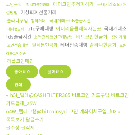
테더코인추척피하기
코인구입
국내거래소fds해
정치자금현금화
가상화폐선물거래
결방법
솔라나구입
국내거래소fds출금시간
장외거래
btc구매대행
이더리움클레식사는곳
국내거래소
테더현금화
fds출금시간
비트코인현금화
소액결제코인구매방법
장외거래
테더전송대행
솔라나현금화
탈세돈현금화
코인전송대행
트론
리플코인전송
리플코인매입
좋아요
0
싫어요
0
인쇄
«
h5I_텔레@CASHFILTER365 비트코인 카드구입 비트코인
카드결제_a5W
o4W_텔레그램@bitcoinsyri 코인 계좌이체구입_f0X
»
목록보기
답글쓰기
글수정
글삭제