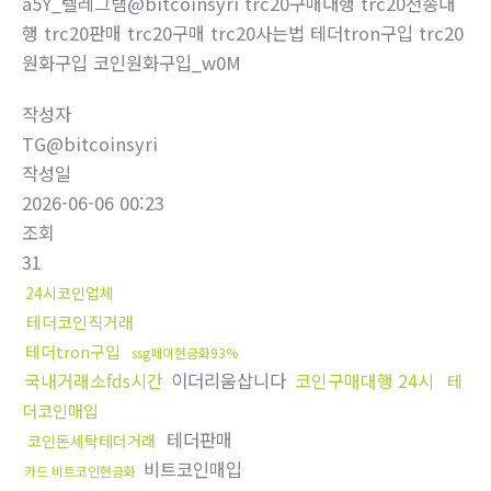
a5Y_텔레그램@bitcoinsyri trc20구매대행 trc20전송대
행 trc20판매 trc20구매 trc20사는법 테더tron구입 trc20
원화구입 코인원화구입_w0M
작성자
TG@bitcoinsyri
작성일
2026-06-06 00:23
조회
31
24시코인업체
테더코인직거래
테더tron구입
ssg페이현금화93%
국내거래소fds시간
이더리움삽니다
코인구매대행 24시
테
더코인매입
테더판매
코인돈세탁테더거래
비트코인매입
카드 비트코인현금화