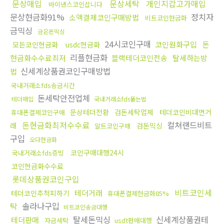
문상매입
문상세탁
개인지갑고가매입
바이낸스코인삽니다
문상현금화91%
정치자
소액결제코인구매방법
비트코인현금화
금믹싱
금은돈믹싱
24시코인구매
코인원화구입
돈
모든코인현금화
usdc현금화
리플현금화
현금화수수료최저
블랙테더코인전송
탈세하는방
신세계상품권코인구매방법
법
국내거래소fds송금시간
돈세탁안전업체
테더매입
국내거래소fds뚫는법
문상테더전환
검돈세탁업체
테더코인비대면거
휴대폰결제코인구매
돈현금화최저수수료
컬쳐랜드비트
래
검돈믹싱
알트코인구매
구입
오다현금화
코인구매대행24시
국내거래소fds증빙
코인현금화수수료
롯데상품권코인구입
비트코인세
테더거래
테더코인추척피하기
휴대폰결제현금화85%
탁
솔라나구입
비트코인송금대행
탈세돈믹싱
신세계상품권테
테더판매
자금세탁
usdt판매대행