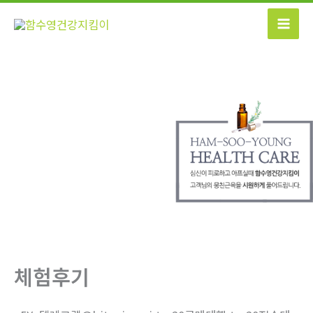
콘
텐
츠
로
건
너
뛰
기
체험후기