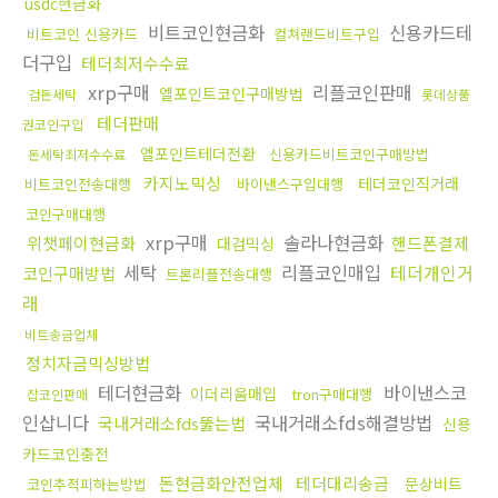
usdc현금화
비트코인현금화
신용카드테
비트코인 신용카드
컬쳐랜드비트구입
더구입
테더최저수수료
xrp구매
리플코인판매
엘포인트코인구매방법
검돈세탁
롯데상품
테더판매
권코인구입
엘포인트테더전환
신용카드비트코인구매방법
돈세탁최저수수료
카지노믹싱
테더코인직거래
비트코인전송대행
바이낸스구입대행
코인구매대행
xrp구매
솔라나현금화
위챗페이현금화
핸드폰결제
대검믹싱
세탁
리플코인매입
테더개인거
코인구매방법
트론리플전송대행
래
비트송금업체
정치자금믹싱방법
테더현금화
바이낸스코
이더리움매입
tron구매대행
잡코인판매
인삽니다
국내거래소fds해결방법
국내거래소fds뚫는법
신용
카드코인충전
돈현금화안전업체
테더대리송금
문상비트
코인추적피하는방법