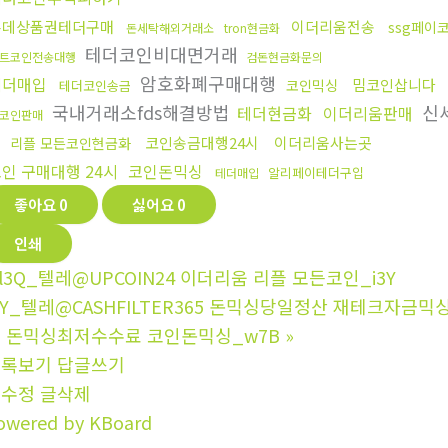
롯데상품권테더구매
이더리움전송
ssg페이
돈세탁해외거래소
tron현금화
테더코인비대면거래
트코인전송대행
검돈현금화문의
암호화폐구매대행
테더매입
밈코인삽니다
코인믹싱
테더코인송금
국내거래소fds해결방법
신
테더현금화
이더리움판매
코인판매
행
코인송금대행24시
이더리움사는곳
리플 모든코인현금화
인 구매대행 24시
코인돈믹싱
알리페이테더구입
테더매입
좋아요
0
싫어요
0
인쇄
l3Q_텔레@UPCOIN24 이더리움 리플 모든코인_i3Y
0Y_텔레@CASHFILTER365 돈믹싱당일정산 재테크자
 돈믹싱최저수수료 코인돈믹싱_w7B
»
목록보기
답글쓰기
글수정
글삭제
owered by KBoard