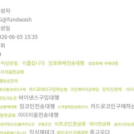
작성자
G@fundwash
작성일
026-06-05 15:35
조회
9
리플삽니다
암호화폐전송대행
돈믹싱방법
암호화폐 구매대행
이더리움현금화
플송금업체
카드로테더구입하는법
돈믹싱업체
코인해외지갑매입
이더
화상품권테더구매
바이낸스구입대행
코인사는곳
밈코인전송대행
카드로코인구매하
sdt판매대행
소액결제현금화85%
이더리움전송대행
돈현금화
비트코인현금화
테더현금화
내거래소fds뚫어주는곳
무통코인
솔라나전송대
믹싱재테크
중고오다
파이코인구매대행
현금화해드립니다