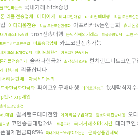
국내거래소fds증빙
플코인파는곳
테더이체
론 리플 전송업체
usdt판매대행
테더코인매입
리플 모든코인
매입
아프리카tv돈현금화
이더리움전송
휴대폰
리플 모든코인현금화
tron전송대행
돈믹싱해외거래소
내거래소fds증빙
코인무
리플송금업체
카드코인전송가능
비트송금업체
포인트비트코인구입
테더원화환전
내거래소fds해결업체
카드코인전송가능
솔라나현금화
컬쳐랜드비트코인구
론리플전송업체
소액결제85%
리플삽니다
솔라나현금화
이더리움판매
자금세탁문의
파이코인구매대행
fx세탁최저
골드바현금화현금화
테더코인송금
rp판매 xrp매입
용카드코인충전
컬쳐랜드테더전환
오다
sdt매입
이더리움구입대행
암호화폐전송대행
코인송금대행24시
테더코인
국내거래소fds시간
령믹싱
트론구매
대폰결제현금화85%
문화상품권세탁
국내거래소fds우회하는법