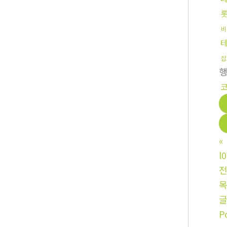
비
잡
코
«
l
전
P