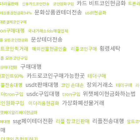
카드 비트코인현금화
트론리
더리움판매
신용카드코인전송
코인원화구입
문화상품권테더전송
usdt현금화
데상품권현금화94%
대폰결제코인구매
ron구매대행
국내거래소fds해결업체
문상테더전송
플 모든코인현금화
횡령세탁
알트코인퀵거래
해외선물현금인출
리플코인구매
리플 모든코인구입
구매대행
상테더전환
카드로코인구매가능한곳
테더구매
엘포인트93%
usdt판매대행
장외거래소
리플전송대행
코인 손대손
테더구매
리
usdc구입대행
위챗페이현금화하는법
더tron구입
tron구입
가상화폐선물거래
코인원화구입
이더리움현금화
챗페이알리페이현금화
ssg페이테더전환
리플전송대행
리플 잡코인판매
알트코
매대행
구매
테더코인추척피하기