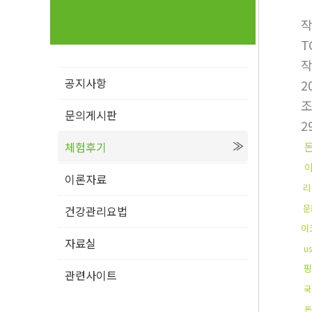
T
공지사항
2
문의게시판
2
체험후기
이론자료
리
문
건강관리요법
이
자료실
u
핑
관련사이트
국
돈