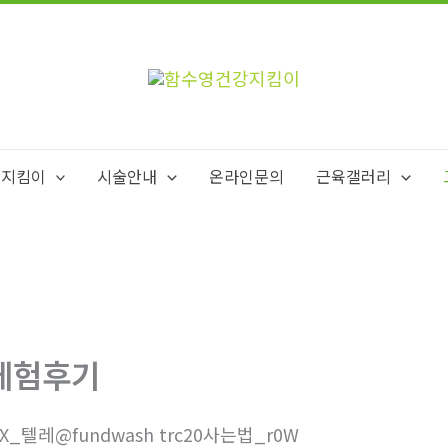
강지킴이
시술안내
온라인문의
근육갤러리
체험후기
8X_텔레@fundwash trc20사는법_r0W