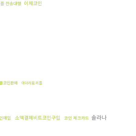
이체코인
플 전송대행
플코인판매
이더리움 리플
솔라나
소액결제비트코인구입
인매입
코인 체크카드