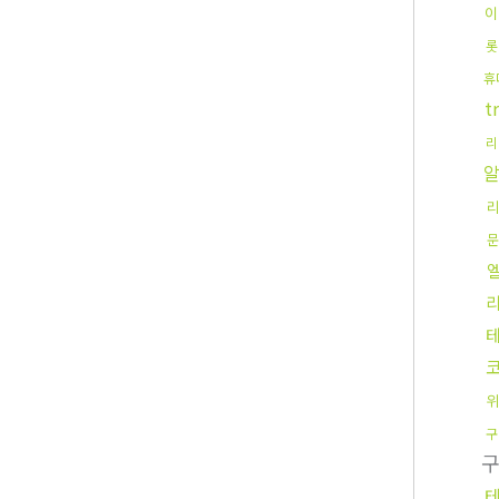
이
롯
휴
t
리
문
테
위
구