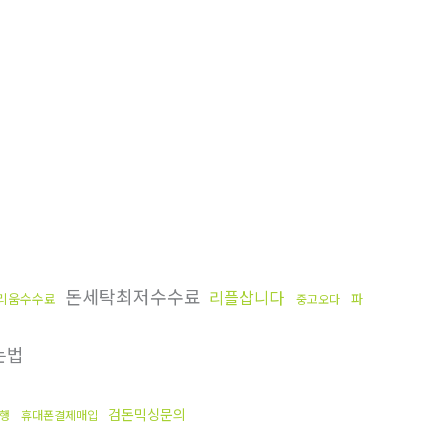
돈세탁최저수수료
리플삽니다
리움수수료
파
중고오다
는법
검돈믹싱문의
행
휴대폰결제매입