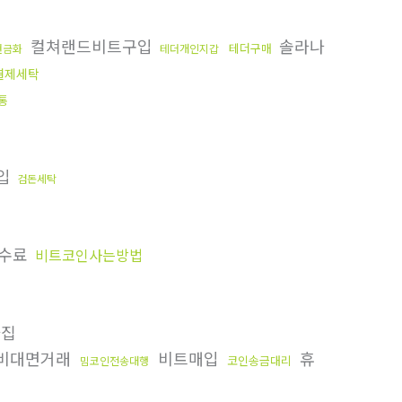
컬쳐랜드비트구입
솔라나
테더구매
현금화
테더개인지갑
결제세탁
통
입
검돈세탁
수수료
비트코인사는방법
집
비대면거래
비트매입
휴
코인송금대리
밈코인전송대행