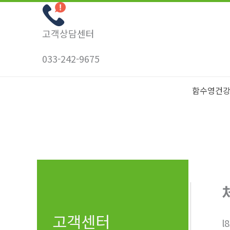
콘
텐
고객상담센터
츠
로
033-242-9675
건
너
함수영건
뛰
기
고객센터
l