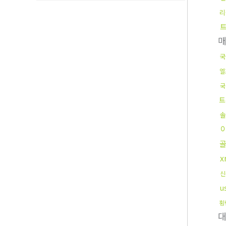
리
트
국
엘
국
트
x
신
u
횡