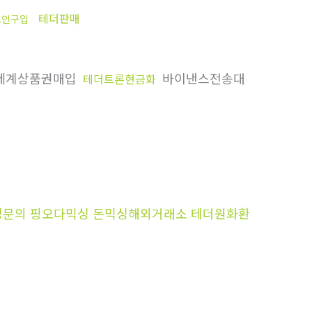
테더판매
코인구입
세계상품권매입
바이낸스전송대
테더트론현금화
금믹싱문의 핑오다믹싱 돈믹싱해외거래소 테더원화환