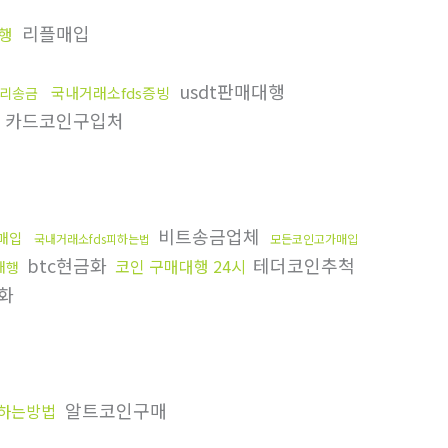
리플매입
행
usdt판매대행
국내거래소fds증빙
리송금
카드코인구입처
비트송금업체
p매입
국내거래소fds피하는법
모든코인고가매입
btc현금화
테더코인추척
코인 구매대행 24시
대행
화
알트코인구매
하는방법