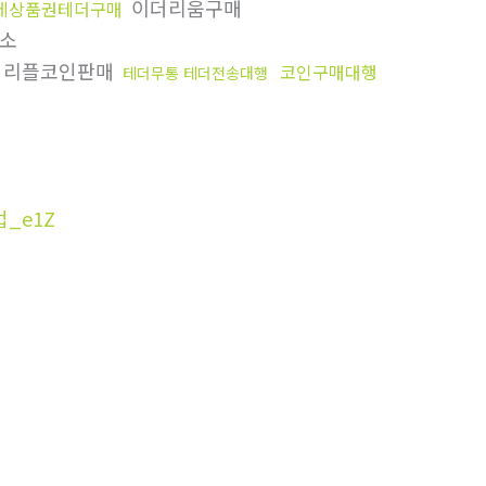
이더리움구매
데상품권테더구매
소
리플코인판매
코인구매대행
테더무통 테더전송대행
_e1Z