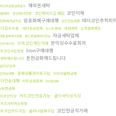
해외돈세탁
테크자금현금화문의
코인이체
코인해외지갑 매입
문상테더전환
ol판매처
암호화폐구매대행
테더코인추척피
상화폐자금믹싱
코인전송대행
오다집수수료
테더송금업체
대검세탁
소액결제매입
trc20 판매
자금세탁업체
대폰결제테더전환
핸드폰결제테더전송
돈믹싱수수료최저
비트코인개인거래
인이체구입
tron구매대행
비트코인사는방법
돈현금화해드립니다
돈세탁해드립니다
금믹싱업체
문화상품권비트구입
이더리움현금화
인전송대행
테더전송대행
비트송금업체
btc현금화
sdc현금화
카드코인전송가능
골드바믹싱믹싱
더코인믹싱
세무조사피하는방법
코인현금직거래
비트코인카드구입
솔라나원화구입