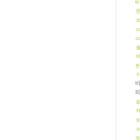
탁
코
s
s
문
컬
문
코
빗