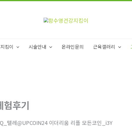
강지킴이
시술안내
온라인문의
근육갤러리
체험후기
3Q_텔레@UPCOIN24 이더리움 리플 모든코인_i3Y