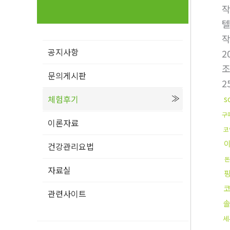
텔
공지사항
2
문의게시판
2
s
체험후기
구
이론자료
코
건강관리요법
돈
자료실
코
관련사이트
세