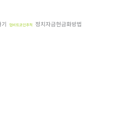
하기
정치자금현금화방법
업비트코인추적