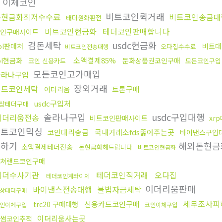
이체코인
비트코인퀵거래
돈현금화최저수수료
비트코인송금대
태더원화환전
비트코인현금화
테더코인판매합니다
인구매사이트
검돈세탁
usdc현금화
ol판매처
비트대
오다집수수료
비트코인전송대행
소액결제85%
ol현금화
문화상품권코인구매
코인 신용카드
모든코인구입
모든코인고가매입
솔라나구입
장외거래
비트코인세탁
트론구매
이더리움
usdc구입처
상테더구매
솔라나구입
usdc구입대행
이더리움전송
비트코인판매사이트
xr
비트코인믹싱
코인대리송금
국내거래소fds뚫어주는곳
바이낸스구입
피하기
해외돈현금
소액결제테더전송
돈현금화해드립니다
비트코인현금화
쳐랜드코인구매
테더수사기관
테더코인직거래
오다집
테더코인계좌이체
이더리움판매
바이낸스전송대행
불법자금세탁
상테더구매
세무조사피
신용카드코인구매
trc20 구매대행
인이체구입
코인이체구입
이더리움사는곳
썸코인추적