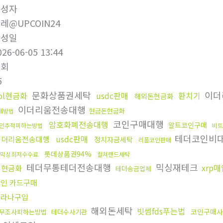
작성자
레@UPCOIN24
작성일
026-06-05 13:44
조회
5
문화상품권세탁
이더
ol현금화
usdc판매
환치기
해외돈현금화
이더리움전송대행
현금돈현금화
매방법
코인구매대행
암호화폐전송대행
알트코인구매
인추적피하는방법
비트
테더코인비
usdc판매
이더리움전송대행
정치자금세탁
리플코인판매
롯데상품권94%
믹싱최저수수료
컬쳐랜드세탁
테더무통테더전송대행
믹싱재테크
xrp
핑현금화
테더송금업체
인 카드구매
솔라나구입
해외돈세탁
빗썸fds푸는법
코인구매사
무조사피하는방법
테더수사기관