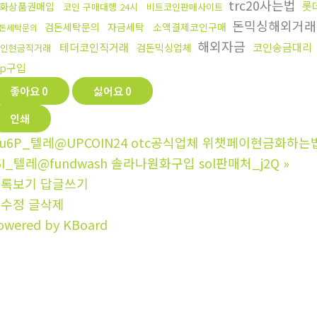
trc20사는법
롯
화상품권매입
코인 구매대행 24시
비트코인판매사이트
돈믹싱해외거래
검돈세탁문의
자금세탁
소액결제코인구매
돈세탁문의
해외자금
테더코인직거래
코인송금대리
검돈믹싱업체
인현금직거래
rp구입
좋아요
0
싫어요
0
인쇄
u6P_텔레@UPCOIN24 otc공식업체 위챗페이현금화하는법
6I_텔레@fundwash 솔라나원화구입 sol판매처_j2Q
»
목록보기
답글쓰기
글수정
글삭제
owered by KBoard