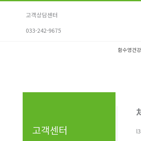
콘
텐
고객상담센터
츠
033-242-9675
로
건
너
함수영건
뛰
기
고객센터
l