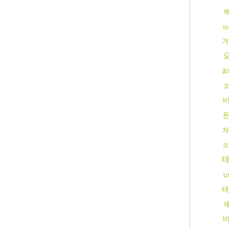
재
s
가
휴
코
자
코
u
테