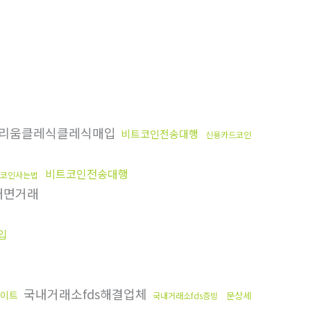
리움클레식클레식매입
비트코인전송대행
신용카드코인
비트코인전송대행
코인사는법
대면거래
매입
국내거래소fds해결업체
이트
문상세
국내거래소fds증빙