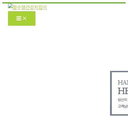
콘
텐
츠
로
건
너
뛰
기