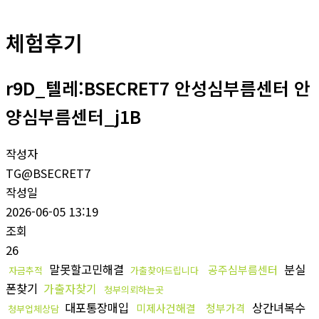
체험후기
r9D_텔레:BSECRET7 안성심부름센터 안
양심부름센터_j1B
작성자
TG@BSECRET7
작성일
2026-06-05 13:19
조회
26
말못할고민해결
분실
공주심부름센터
자금추적
가출찾아드립니다
폰찾기
가출자찾기
청부의뢰하는곳
대포통장매입
상간녀복수
미제사건해결
청부가격
청부업체상담