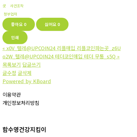
곳
사건조작
청부업자
좋아요
0
싫어요
0
인쇄
«
x0V_텔레@UPCOIN24 리플매입 리플코인파는곳_z6U
o2W_텔레@UPCOIN24 테더코인매입 테더 무통_s5Q
»
목록보기
답글쓰기
글수정
글삭제
Powered by KBoard
이용약관
개인정보처리방침
함수영건강지킴이