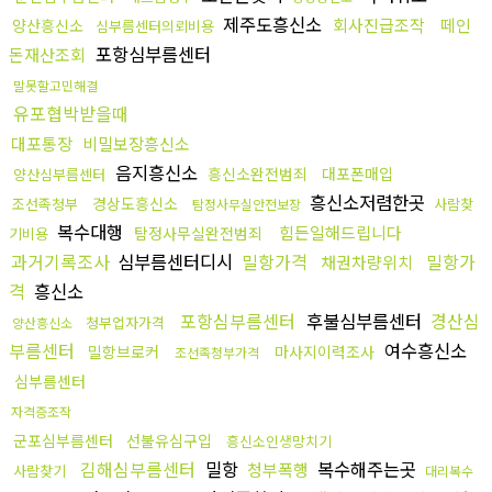
제주도흥신소
회사진급조작
떼인
양산흥신소
심부름센터의뢰비용
포항심부름센터
돈재산조회
말못할고민해결
유포협박받을때
대포통장
비밀보장흥신소
음지흥신소
흥신소완전범죄
대포폰매입
양산심부름센터
흥신소저렴한곳
경상도흥신소
조선족청부
사람찾
탐정사무실안전보장
복수대행
힘든일해드립니다
탐정사무실완전범죄
기비용
과거기록조사
심부름센터디시
밀항가격
밀항가
채권차량위치
격
흥신소
포항심부름센터
후불심부름센터
경산심
청부업자가격
양산흥신소
부름센터
여수흥신소
밀항브로커
마사지이력조사
조선족청부가격
심부름센터
자격증조작
군포심부름센터
선불유심구입
흥신소인생망치기
김해심부름센터
밀항
복수해주는곳
청부폭행
사람찾기
대리복수