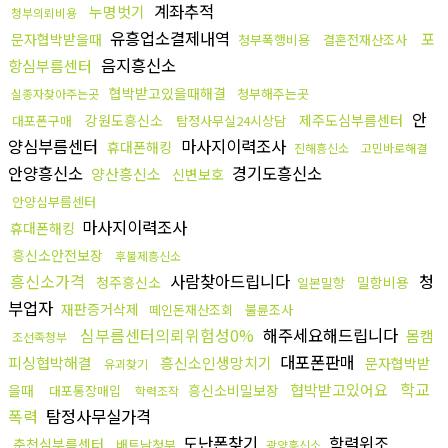
계좌추적
누명벗기
청부의뢰비용
유흥업소결제내역
포
문자협박받을때
청부폭행비용
결혼전재산조사
음지흥신소
항심부름센터
협박받고있을때해결
청부해주는곳
실종자찾아주는곳
안
강원도흥신소
제주도심부름센터
대포폰구매
탐정사무실24시상담
양심부름센터
마사지이력조사
휴대폰해킹
진해흥신소
고민바로해결
안양흥신소
경기도흥신소
양산흥신소
신변보호
안양심부름센터
마사지이력조사
휴대폰해킹
흥신소안전보장
후불제흥신소
흥신소가격
사람찾아드립니다
청
청주흥신소
밀항비용
일본밀항
부업자
재판증거삭제
떼인돈재산조회
불륜조사
심부름센터의뢰위험성0%
해주세요해드립니다
몸캠
조선족청부
대포폰판매
피싱협박해결
흥신소인생망치기
문자협박받
유괴찾기
학교
협박받고있어요
을때
흥신소비밀보장
대포통장매입
학력조작
폭력
탐정사무실가격
도난폰찾기
학력위조
춘천심부름센터
배트남청부
광양흥신소