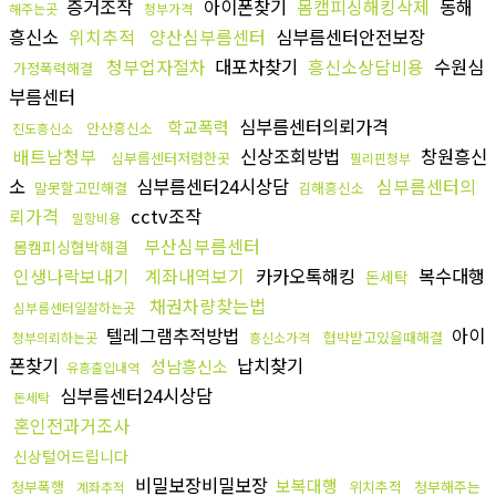
증거조작
아이폰찾기
몸캠피싱해킹삭제
동해
해주는곳
청부가격
흥신소
위치추적
양산심부름센터
심부름센터안전보장
청부업자절차
대포차찾기
흥신소상담비용
수원심
가정폭력해결
부름센터
심부름센터의뢰가격
학교폭력
안산흥신소
진도흥신소
배트남청부
신상조회방법
창원흥신
심부름센터저렴한곳
필리핀청부
소
심부름센터24시상담
심부름센터의
말못할고민해결
김해흥신소
뢰가격
cctv조작
밀항비용
부산심부름센터
몸캠피싱협박해결
인생나락보내기
계좌내역보기
카카오톡해킹
복수대행
돈세탁
채권차량찾는법
심부름센터일잘하는곳
텔레그램추적방법
아이
협박받고있을때해결
청부의뢰하는곳
흥신소가격
폰찾기
납치찾기
성남흥신소
유흥출입내역
심부름센터24시상담
돈세탁
혼인전과거조사
신상털어드립니다
비밀보장비밀보장
보복대행
청부폭행
위치추적
청부해주는
계좌추적