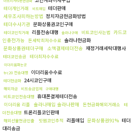
코인계좌이체구입
아프리카tv돈현금화
테더판매
테더개인거래
비트매입
세무조사피하는방법
정치자금현금화방법
테더수사기관
문화상품권코인구매
리플전송대행
카드코
비트코인사는법
테더코인직거래
솔라나구매
인충전가능
솔라나현금화
돈세탁최저수수료
문화상품권테더구매
소액결제테더전송
재정거래세탁대행사
테더최저수수료
테더코인송금
이더리움파는곳
이더리움수수료
trc20 전송대행
24시코인구매
테더현금화
해외자금
비트송금업체
구매대행
휴대폰결제테더전송
비트코인전송대행
솔라나매입 솔라나판매
이더리움 리플
돈현금화해외거래소
테
트론리플코인판매
더전송대행
리플매입
문화상품권91%
테더
빗썸코인추적
해외선물현금인출
대리송금