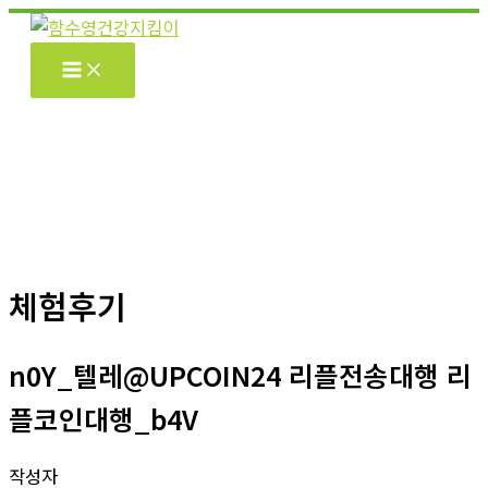
콘
텐
츠
로
건
너
뛰
기
체험후기
n0Y_텔레@UPCOIN24 리플전송대행 리
플코인대행_b4V
작성자