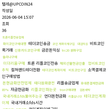
텔레@UPCOIN24
작성일
2026-06-04 15:07
조회
36
트론리플전송업체
테더코인송금
비트코인
파이코인구매대행
코인 계좌이체구입
대검믹싱
퀵거래
금은돈믹싱
신용카드코인구매
trc20 원화구입
솔라나구매
이더리움구매
트론 리플코인전송
업비트코인
해외선물현금인출
컬쳐랜드테더전환
소액결제코
추적
테더코인계좌이체
비트코인구입
인구매방법
돈현금화안전업체
리플송금업체
태더원화환전
휴대폰결제현금화
자금현금화
리플코인파는곳
85%
tron구매대행
검돈세탁
언더돈현금화
테더코인계좌
국내거래소fds뚫어주는곳
리플삽니다
이체
국내거래소fds시간