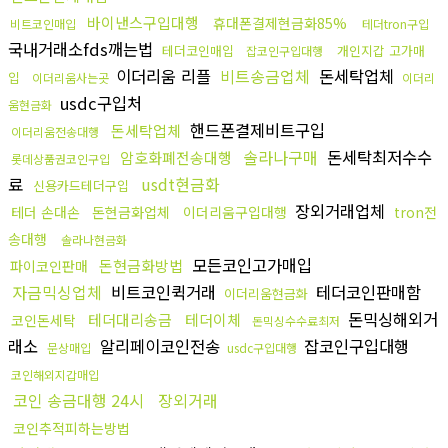
바이낸스구입대행
휴대폰결제현금화85%
비트코인매입
테더tron구입
국내거래소fds깨는법
테더코인매입
개인지갑 고가매
잡코인구입대행
이더리움 리플
비트송금업체
돈세탁업체
입
이더리움사는곳
이더리
usdc구입처
움현금화
핸드폰결제비트구입
돈세탁업체
이더리움전송대행
솔라나구매
돈세탁최저수수
암호화폐전송대행
롯데상품권코인구입
료
usdt현금화
신용카드테더구입
장외거래업체
테더 손대손
돈현금화업체
이더리움구입대행
tron전
송대행
솔라나현금화
모든코인고가매입
돈현금화방법
파이코인판매
자금믹싱업체
비트코인퀵거래
테더코인판매함
이더리움현금화
돈믹싱해외거
테더대리송금
테더이체
코인돈세탁
돈믹싱수수료최저
래소
알리페이코인전송
잡코인구입대행
문상매입
usdc구입대행
코인해외지갑매입
코인 송금대행 24시
장외거래
코인추적피하는방법