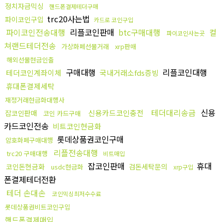
정치자금믹싱
핸드폰결제테더구매
trc20사는법
파이코인구입
카드로 코인구입
파이코인전송대행
리플코인판매
btc구매대행
컬
파이코인사는곳
쳐랜드테더전송
가상화폐선물거래
xrp판매
해외선물현금인출
구매대행
리플코인대행
테더코인계좌이체
국내거래소fds증빙
휴대폰결제세탁
재정거래현금화대행사
테더대리송금
신용
신용카드코인충전
잡코인판매
코인 카드구매
카드코인전송
비트코인현금화
롯데상품권코인구매
암호화폐구매대행
리플전송대행
trc20 구매대행
비트매입
잡코인판매
휴대
코인돈현금화
검돈세탁문의
usdc현금화
xrp구입
폰결제테더전환
테더 손대손
코인믹싱최저수수료
롯데상품권비트코인구입
핸드폰결제매입