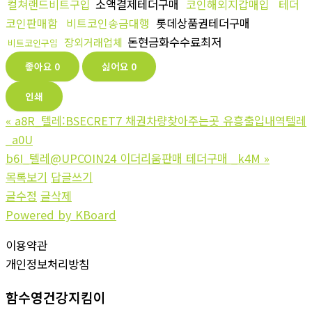
컬쳐랜드비트구입
소액결제테더구매
코인해외지갑매입
테더
코인판매함
비트코인송금대행
롯데상품권테더구매
돈현금화수수료최저
장외거래업체
비트코인구입
좋아요
0
싫어요
0
인쇄
«
a8R_텔레:BSECRET7 채권차량찾아주는곳 유흥출입내역텔레
_a0U
b6I_텔레@UPCOIN24 이더리움판매 테더구매 _k4M
»
목록보기
답글쓰기
글수정
글삭제
Powered by KBoard
이용약관
개인정보처리방침
함수영건강지킴이