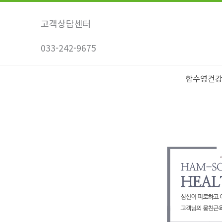
콘
텐
고객상담센터
츠
033-242-9675
로
건
너
함수영건
뛰
기