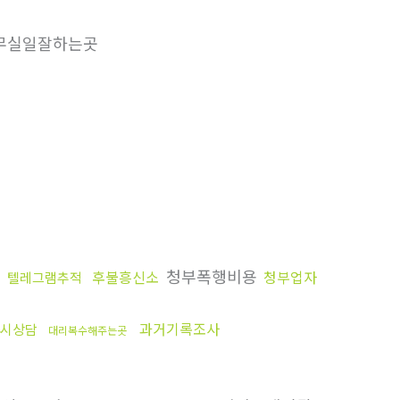
무실일잘하는곳
청부폭행비용
후불흥신소
청부업자
텔레그램추적
과거기록조사
4시상담
대리복수해주는곳