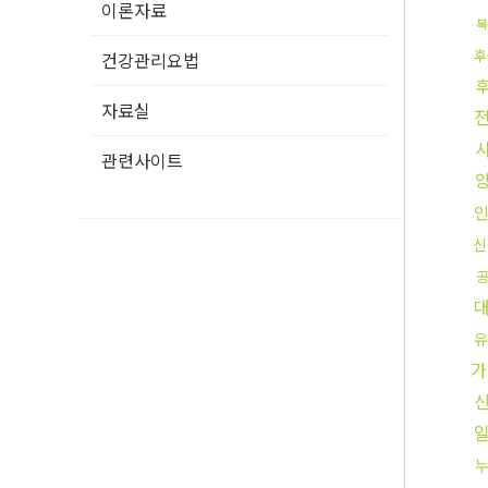
이론자료
복
후
건강관리요법
자료실
관련사이트
신
유
가