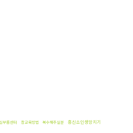
흥신소인생망치기
심부름센터
참교육방법
복수해주실분