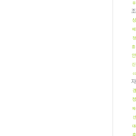
유
떼
청
흥
안
신
c
제
대