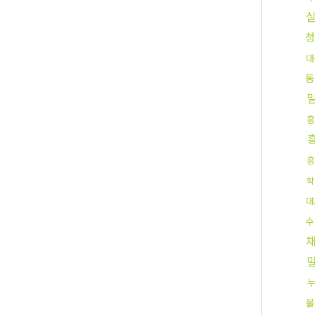
청
대
동
흥
흥
학
대
수
불