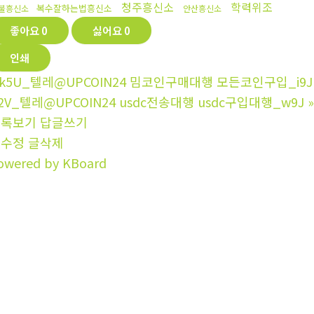
청주흥신소
학력위조
복수잘하는법흥신소
불흥신소
안산흥신소
좋아요
0
싫어요
0
인쇄
k5U_텔레@UPCOIN24 밈코인구매대행 모든코인구입_i9J
2V_텔레@UPCOIN24 usdc전송대행 usdc구입대행_w9J
»
목록보기
답글쓰기
글수정
글삭제
owered by KBoard