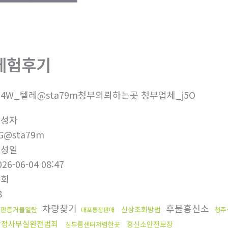
체험후기
4W_텔레@sta79m청부의뢰하는곳 청부업체_j5O
작성자
G@sta79m
작성일
026-06-04 08:47
조회
8
차량찾기
후불흥신소
신상조회방법
재판증거물열람
청주
대포통장판매
탐정사무실완전범죄
흥신소안전보장
심부름센터저렴한곳