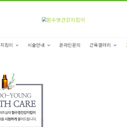
강지킴이
시술안내
온라인문의
근육갤러리