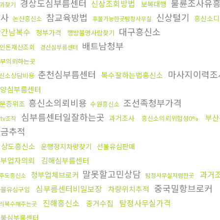
경상도심부름센터
불륜조사유
신상조회방법
보복대행
괴찾기
조사
참교육방법
신상털기
흥신소디
논산흥신소
후불가능한곳탐정사무실
대구흥신소
상간남복수
청부가격
행방불명사람찾기
배트남청부
인돈재산조회
경산심부름센터
부의뢰하는곳
춘천심부름센터
마사지이력조
복수잘하는법흥신소
신소상담비용
양심부름센터
흥신소의뢰비용
조선족청부가격
분증위조
수원흥신소
심부름센터일잘하는곳
부산
과거조사
흥신소의뢰위험성0%
ctv조작
자금추적
경상도흥신소
운행정지차량찾기
선불유심판매
청부업자의뢰
김해심부름센터
말못할고민상담
과거
청부업체브로커
주도흥신소
탐정사무실저렴한곳
중국밀항브로커
심부름센터비밀보장
차량위치추적
선불유심구입
진해흥신소
탐정사무실가격
증거수집
리복수해주는곳
후불심부름센터