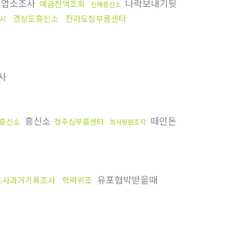
흥업소조사
나락보내기뒷
예금잔액조회
진해흥신소
경상도흥신소
전라도심부름센터
시
사
흥신소
떼인돈
흥신소
청주심부름센터
회사평판조작
유포협박받을때
조사과거기록조사
학력위조