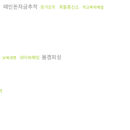
떼인돈자금추적
담
후불흥신소
증거조작
학교폭력해결
다
몸캠피싱
네이버해킹
보복대행
격