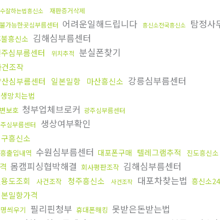
재판증거삭제
수잘하는법흥신소
어려운일해드립니다
탐정사
불가능한곳심부름센터
흥신소전국흥신소
김해심부름센터
후불흥신소
분실폰찾기
전주심부름센터
위치추적
사건조작
강릉심부름센터
양산심부름센터
일본밀항
마산흥신소
인생망치는법
청부업체브로커
변보호
광주심부름센터
생상여부확인
공주심부름센터
대구흥신소
수원심부름센터
텔레그램추적
대포폰구매
흥출입내역
진도흥신소
몸캠피싱협박해결
김해심부름센터
격
회사평판조작
대포차찾는법
신용도조회
청주흥신소
흥신소2
사건조작
사건조작
일본밀항가격
필리핀청부
못받은돈받는법
누명씌우기
휴대폰해킹