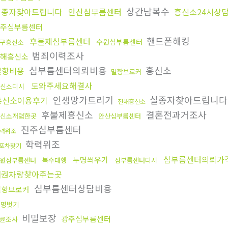
상간남복수
실종자찾아드립니다
안산심부름센터
흥신소24시상
주심부름센터
핸드폰해킹
후불제심부름센터
수원심부름센터
구흥신소
범죄이력조사
해흥신소
심부름센터의뢰비용
흥신소
밀항비용
밀항브로커
도와주세요해결사
신소디시
인생망가트리기
실종자찾아드립니
흥신소이용후기
진해흥신소
후불제흥신소
결혼전과거조사
신소저렴한곳
안산심부름센터
진주심부름센터
력위조
학력위조
포차찾기
심부름센터의뢰가
누명씌우기
원심부름센터
복수대행
심부름센터디시
채권차량찾아주는곳
심부름센터상담비용
밀항브로커
누명벗기
비밀보장
광주심부름센터
륜조사