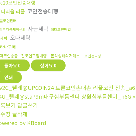
rc20코인전송대행
코인전송대행
이더리움 리플
플코인판매
자금세탁
테크자금세탁문의
테더코인매입
오다세탁
세탁
라나구매
더코인송금
잡코인구입대행
돈믹싱해외거래소
코인돈믹싱
좋아요
0
싫어요
0
인쇄
v2C_텔레@UPCOIN24 트론코인손대손 리플코인 전송_a6
4U_텔레@sta79m대구심부름센터 창원심부름센터_n6G
»
목록보기
답글쓰기
글수정
글삭제
owered by KBoard