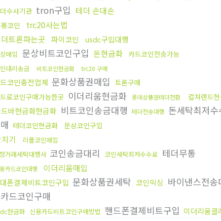
tron구입
테더 손대손
더수사기관
trc20사는법
무통코인
테더트론파는곳
파이코인
usdc구입대행
문상비트코인구입
돈현금화
카드코인전송가능
상매입
인대리송금
비트코인현금화
trc20 구매
문화상품권매입
드코인충전업체
트론구매
이더리움현금화
드로코인구매가능한곳
컬쳐랜드현
롯데상품권테더전환
비트코인송금대행
돈세탁최저수
골드바현금화현금화
테더전송대행
판매
테더코인현금화
문상코인구입
환치기
리플코인매입
코인송금대리
테더무통
정거래세탁대행사
코인세탁최저수수료
이더리움매입
용카드코인대행
문화상품권세탁
바이낸스전송
대폰결제비트코인구입
코인믹싱
용카드코인구매
핸드폰결제비트구입
이더리움클
sdc현금화
신용카드비트코인구매방법