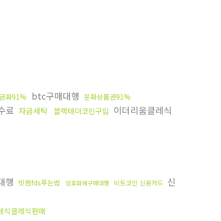
btc구매대행
금화91%
문화상품권91%
수료
이더리움클레식
자금세탁
블랙테더코인구입
대행
신
빗썸fds푸는법
비트코인 신용카드
암호화폐구매대행
레식클레식판매