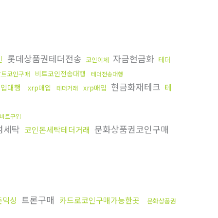
롯데상품권테더전송
자금현금화
인
테더
코인이체
비트코인전송대행
알트코인구매
테더전송대행
현금화재테크
테
구입대행
xrp매입
xrp매입
테더거래
비트구입
검세탁
문화상품권코인구매
코인돈세탁테더거래
트론구매
돈믹싱
카드로코인구매가능한곳
문화상품권