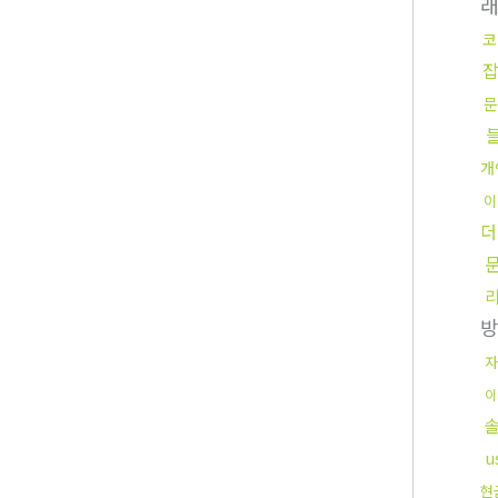
코
문
개
이
더
자
이
u
현