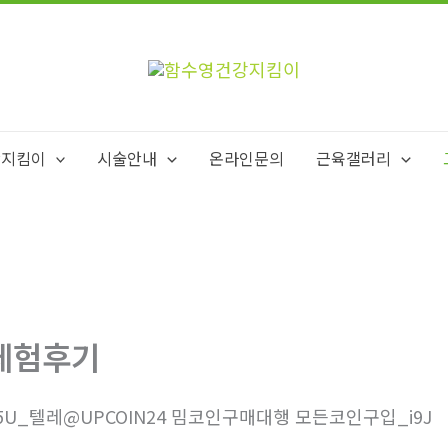
강지킴이
시술안내
온라인문의
근육갤러리
체험후기
5U_텔레@UPCOIN24 밈코인구매대행 모든코인구입_i9J