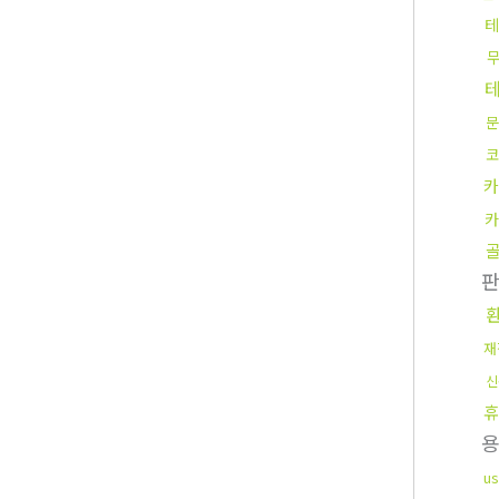
테
문
코
카
카
재
신
휴
u