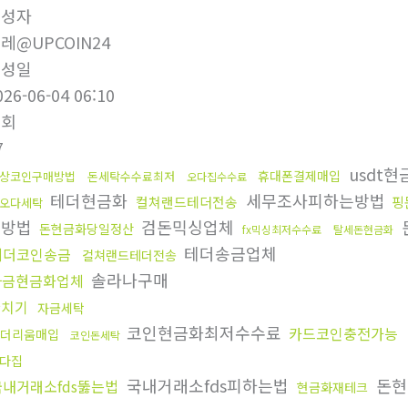
작성자
레@UPCOIN24
작성일
026-06-04 06:10
조회
7
usdt현
휴대폰결제매입
상코인구매방법
돈세탁수수료최저
오다집수수료
테더현금화
세무조사피하는방법
컬쳐랜드테더전송
핑
오다세탁
는방법
검돈믹싱업체
돈현금화당일정산
fx믹싱최저수수료
탈세돈현금화
테더송금업체
테더코인송금
컬쳐랜드테더전송
솔라나구매
자금현금화업체
환치기
자금세탁
코인현금화최저수수료
카드코인충전가능
더리움매입
코인돈세탁
다집
국내거래소fds피하는법
돈현
국내거래소fds뚫는법
현금화재테크