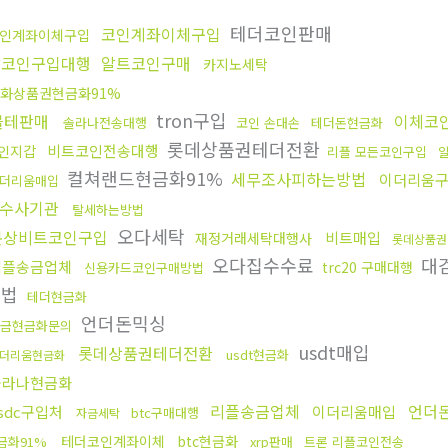
래
테더코인판매
코인계좌이체구입
인계좌이체구입
잡코인구입대행
알트코인구매
카지노세탁
화상품권현금화91%
tron구입
블테판매
이체코
솔라나전송대행
코인 손대손
테더돈현금화
롯데상품권테더전환
비트코인전송대행
인지갑
리플 모든코인구입
컬쳐랜드현금화91%
세무조사피하는방법
이더리움
더리움매입
수사기관
탈세하는방법
오다세탁
문상비트코인구입
비트매입
재정거래세탁대행사
롯데상품권
오다집수수료
대
리플송금업체
trc20 구매대행
신용카드코인구매방법
방법
테더현금화
언더돈믹싱
금현금화문의
usdt매입
롯데상품권테더전환
usdt현금화
더리움현금화
솔라나현금화
리플송금업체
언더
sdc구입처
이더리움매입
btc구매대행
자금세탁
테더코인계좌이체
btc현금화
금화91%
xrp판매
트론 리플코인전송