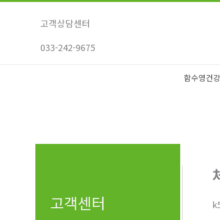
콘
텐
고객상담센터
츠
033-242-9675
로
건
너
함수영건
뛰
기
고객센터
k