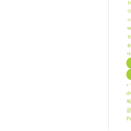
t
리
재
핑
솔
테
«
d
P