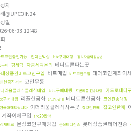
작성자
레@UPCOIN24
작성일
026-06-03 12:48
조회
2
카드코인충전가능
언더돈믹싱
btc구매대행
정치자금믹싱방법
테더트론파는곳
자금세탁문의
핑세탁
rp구매
비트매입
테더코인계좌이
롯데상품권비트코인구입
비트코인구입
코인무통
인현금직거래
카드로테더
이더리움클레식클레식매입
btc구매대행
트론리플 전송대행
리플현금화
테더트론현금화
코인전송대행
tc구매대행
잡코인판매
이더리움클레식사는곳
잡코인판매
현금화해드립니다
잡코인판매
인 계좌이체구입
trc20판매
문상코인구매방법
롯데상품권테더전송
싱재테크
문상테더전송