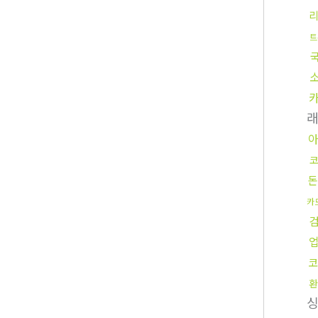
트
래
아
돈
카
코
환