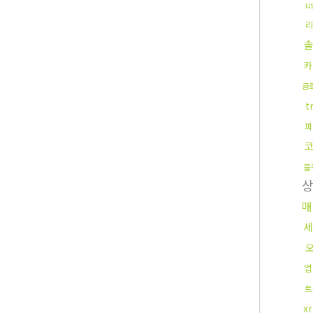
u
카
금
t
파
블
매
세
업
트
x