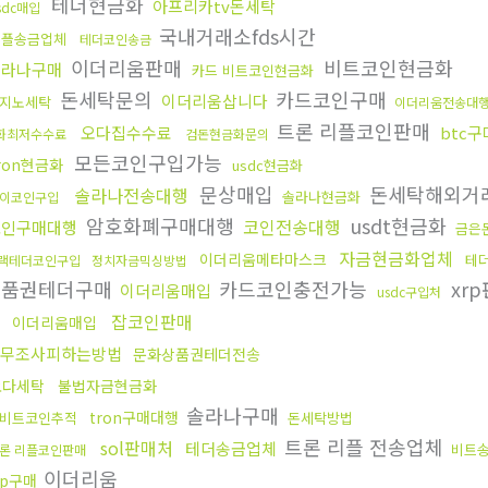
테더현금화
아프리카tv돈세탁
sdc매입
국내거래소fds시간
리플송금업체
테더코인송금
이더리움판매
비트코인현금화
솔라나구매
카드 비트코인현금화
돈세탁문의
카드코인구매
이더리움삽니다
지노세탁
이더리움전송대
트론 리플코인판매
오다집수수료
btc
화최저수수료
검돈현금화문의
모든코인구입가능
ron현금화
usdc현금화
문상매입
돈세탁해외거
솔라나전송대행
솔라나현금화
이코인구입
암호화폐구매대행
usdt현금화
코인전송대행
코인구매대행
금은
자금현금화업체
이더리움메타마스크
테
랙테더코인구입
정치자금믹싱방법
상품권테더구매
카드코인충전가능
xrp
이더리움매입
usdc구입처
잡코인판매
이더리움매입
무조사피하는방법
문화상품권테더전송
오다세탁
불법자금현금화
솔라나구매
tron구매대행
비트코인추적
돈세탁방법
트론 리플 전송업체
sol판매처
테더송금업체
비트
론 리플코인판매
이더리움
rp구매