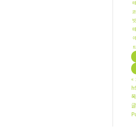
코
트
«
h
P