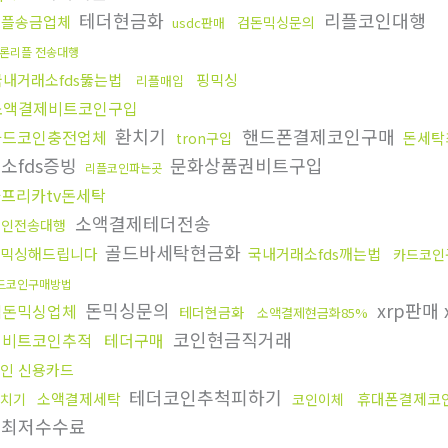
테더현금화
리플코인대행
리플송금업체
검돈믹싱문의
usdc판매
론리플 전송대행
국내거래소fds뚫는법
핑믹싱
리플매입
소액결제비트코인구입
환치기
핸드폰결제코인구매
카드코인충전업체
돈세탁
tron구입
소fds증빙
문화상품권비트구입
리플코인파는곳
프리카tv돈세탁
소액결제테더전송
코인전송대행
골드바세탁현금화
믹싱해드립니다
국내거래소fds깨는법
카드코인
드코인구매방법
돈믹싱문의
xrp판매 
검돈믹싱업체
테더현금화
소액결제현금화85%
코인현금직거래
업비트코인추적
테더구매
인 신용카드
테더코인추척피하기
소액결제세탁
휴대폰결제코
치기
코인이체
싱최저수수료