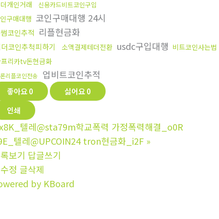
테더개인거래
신용카드비트코인구입
코인구매대행 24시
인구매대행
리플현금화
빗썸코인추적
usdc구입대행
테더코인추척피하기
소액결제테더전환
비트코인사는법
아프리카tv돈현금화
업비트코인추적
론리플코인전송
좋아요
0
싫어요
0
인쇄
x8K_텔레@sta79m학교폭력 가정폭력해결_o0R
9E_텔레@UPCOIN24 tron현금화_i2F
»
목록보기
답글쓰기
글수정
글삭제
owered by KBoard