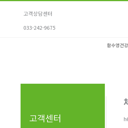
콘
텐
고객상담센터
츠
033-242-9675
로
건
너
함수영건
뛰
기
고객센터
h