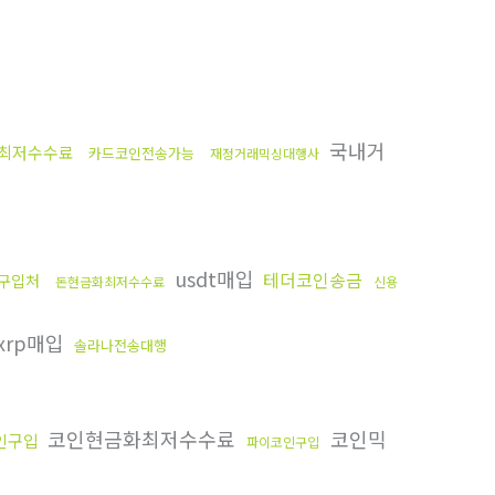
국내거
최저수수료
카드코인전송가능
재정거래믹싱대행사
usdt매입
테더코인송금
구입처
돈현금화최저수수료
신용
xrp매입
솔라나전송대행
코인현금화최저수수료
코인믹
인구입
파이코인구입