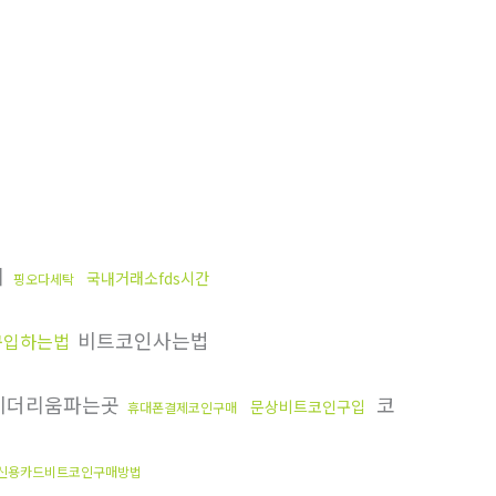
체
국내거래소fds시간
핑오다세탁
비트코인사는법
구입하는법
이더리움파는곳
코
문상비트코인구입
휴대폰결제코인구매
신용카드비트코인구매방법