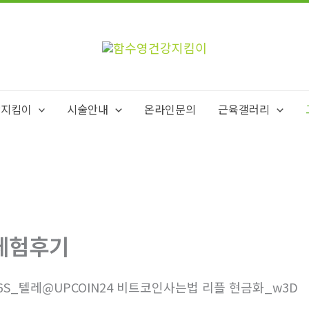
강지킴이
시술안내
온라인문의
근육갤러리
체험후기
6S_텔레@UPCOIN24 비트코인사는법 리플 현금화_w3D