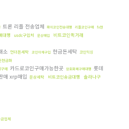
트론 리플 전송업체
행
파이코인전송대행
리플코인구매
fx현
비트코인퀵거래
구매대행
usdc구입처
문상매입
래소
현금돈세탁
언더돈세탁
코인믹싱
코인이체구입
돈현금화
카드로코인구매가능한곳
롯데
더구매
암호화폐구매대행
판매 xrp매입
솔라나구
비트코인송금대행
문상세탁
송금업체