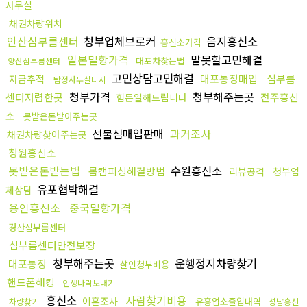
사무실
채권차량위치
안산심부름센터
청부업체브로커
음지흥신소
흥신소가격
일본밀항가격
말못할고민해결
대포차찾는법
양산심부름센터
고민상담고민해결
대포통장매입
심부름
자금추적
탐정사무실디시
청부가격
청부해주는곳
센터저렴한곳
전주흥신
힘든일해드립니다
소
못받은돈받아주는곳
선불심매입판매
과거조사
채권차량찾아주는곳
창원흥신소
못받은돈받는법
수원흥신소
몸캠피싱해결방법
리뷰공격
청부업
유포협박해결
체상담
용인흥신소
중국밀항가격
경산심부름센터
심부름센터안전보장
청부해주는곳
운행정지차량찾기
대포통장
살인청부비용
핸드폰해킹
인생나락보내기
흥신소
사람찾기비용
이혼조사
유흥업소출입내역
차량찾기
성남흥신