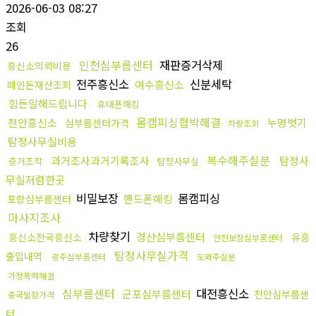
2026-06-03 08:27
조회
26
인천심부름센터
재판증거삭제
흥신소의뢰비용
전주흥신소
신분세탁
여수흥신소
떼인돈재산조회
힘든일해드립니다
휴대폰해킹
몸캠피싱협박해결
천안흥신소
누명벗기
심부름센터가격
차량조회
탐정사무실비용
복수해주실분
과거조사과거기록조사
탐정사
증거조작
탐정사무실
무실저렴한곳
비밀보장
몸캠피싱
핸드폰해킹
포항심부름센터
마사지조사
차량찾기
경산심부름센터
흥신소전국흥신소
유흥
안전보장심부름센터
탐정사무실가격
출입내역
광주심부름센터
도와주실분
가정폭력해결
심부름센터
대전흥신소
군포심부름센터
천안심부름센
중국밀항가격
터