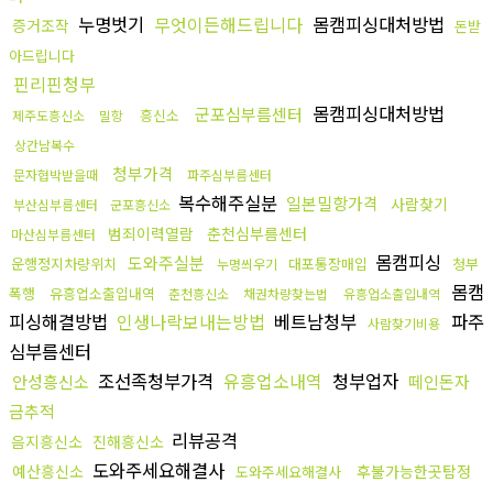
누명벗기
무엇이든해드립니다
몸캠피싱대처방법
증거조작
돈받
아드립니다
핀리핀청부
몸캠피싱대처방법
군포심부름센터
흥신소
제주도흥신소
밀항
상간남복수
청부가격
문자협박받을때
파주심부름센터
복수해주실분
일본밀항가격
사람찾기
부산심부름센터
군포흥신소
범죄이력열람
춘천심부름센터
마산심부름센터
몸캠피싱
도와주실분
운행정지차량위치
대포통장매입
청부
누명씌우기
몸캠
폭행
유흥업소출입내역
춘천흥신소
채권차량찾는법
유흥업소출입내역
피싱해결방법
인생나락보내는방법
베트남청부
파주
사람찾기비용
심부름센터
조선족청부가격
유흥업소내역
청부업자
안성흥신소
떼인돈자
금추적
리뷰공격
음지흥신소
진해흥신소
도와주세요해결사
예산흥신소
후불가능한곳탐정
도와주세요해결사