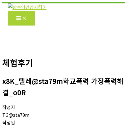
콘
텐
츠
로
건
너
뛰
기
체험후기
x8K_텔레@sta79m학교폭력 가정폭력해
결_o0R
작성자
TG@sta79m
작성일