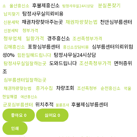
후불제흥신소
분실폰찾기
울산흥신소
소
탐정사무실24시상담
탐정사무실의뢰비용
납치찾기
채권차량찾아주는곳
채권차량찾는법
천안심부름센터
신분세탁
청부가격
신분세탁
청부업체
밀항가격
경주흥신소
조선족청부가격
포항심부름센터
심부름센터의뢰위험
김해흥신소
흥신소상담비용
성0%
탐정사무실24시상담
힘든일해드립니다
도와드립니다
조선족청부가격
면허증위
탐정사무실일잘하는곳
조
심부름센터일잘하는곳
차량조회
증거수집
채권차량찾는법
조선족청부
순천흥신소
억울
한일해결
예산흥신소
위치추적
후불제심부름센터
군포심부름센터
불륜조사
좋아요
0
싫어요
0
인쇄