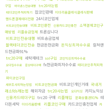
trc20사는법
구입
바이낸스전송대행
잡코인판매
이더리움클레식클레식판매
테더코인추척피하기
24시코인업체
핸드폰결제테더전환
비트코인환전
소액결제코인구
신용카드코인충전
비트코인전송대행
트론삽니다
매방법
리플송금업체
비트코인전송대행
비트송금업체
블랙테더코인전송
현금돈현금화
돈믹싱최저수수료
컬쳐랜
드현금화91%
trc20구매
세탁재테크
sol구입
코인믹싱최저수수료
fx현금화최저수수료
테더코인추척피하
오다집수수료
문상테더구매
기
파이코인구입
비트코인개인거래
국내거
비트코인현금화
세무조사피하는방법
래소fds깨는법
해외자금
trc20사는법
카지노믹싱
오다믹싱
신용카드테더구입
trc20 구매
리플매입
테
문화상품권91%
더돈세탁
리플코인구매
카드코인충전업체
이더리움판매
카