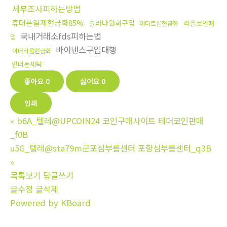
세무조사피하는방법
휴대폰결제현금화85%
솔라나원화구입
리플코인매
테더트론현금화
국내거래소fds피하는법
입
바이낸스구입대행
이더리움현금화
언더돈세탁
좋아요
0
싫어요
0
인쇄
«
b6A_텔레@UPCOIN24 코인구매사이트 테더코인판매
_f0B
u5G_텔레@sta79m군포심부름센터 포항심부름센터_q3B
»
목록보기
답글쓰기
글수정
글삭제
Powered by KBoard