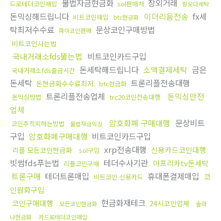
불법자금현금화
장외거래
드로테더코인매입
sol판매처
핑오다세탁
돈믹싱해드립니다
이더리움전송
fx세
비트코인매입
btc현금화
탁최저수수료
문상코인구매방법
파이코인판매
비트코인사는법
국내거래소fds뚫는법
비트코인카드구입
돈세탁해드립니다
소액결제세탁
금은
국내거래소fds출금시간
돈세탁
트론리플전송대행
돈현금화수수료최저
btc현금화
트론리플전송업체
돈믹싱안전
돈믹싱방법
trc20코인전송대행
업체
암호화폐 구매대행
문상비트
코인추적피하는방법
불법자금믹싱
구입
암호화폐구매대행
비트코인카드구입
xrp전송대행
신용카드코인대행
리플 모든코인현금화
sol구입
빗썸fds푸는법
테더수사기관
아프리카tv돈세탁
리플코인구매
트론구매
테더트론매입
휴대폰결제매입
코
비트코인 신용카드
인원화구입
현금화재테크
코인구매대행
24시코인업체
모든코인현금화
솔라
나현금화
카드로테더코인매입