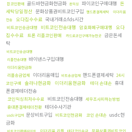
골드바현금화현금화
파이코인구매대행
돈
잡코인판매
돈믹싱
세탁당일정산
문화상품권비트코인구입
핸드폰결제세탁
이더리움
오다집수수료
국내거래소fds시간
전송
비트코인전송대행
오다
암호화폐구매대행
비트코인송금대행
집수수료
금은돈세
트론 리플코인판매
카드로코인구매가능한곳
탁
비트코인송금대행
바이낸스구입대행
리플전송대행
이더리움현금화
이더리움매입
핸드폰결제세탁
리플송금업체
24시
비트송금업체
솔라나현금화
이더리움현금화
휴대
테더 손대손
코인구매
폰결제테더전송
비트코인전송대행
코인믹싱최저수수료
세무조사피하는방법
테더수사기관
휴대폰결제테더전환
문상비트구입
usdc현
비트코인현금화
코인 손대손
usdc구입처
금화
이더리움 리플
문화상품권비트코인
테더코인송금
비트코인판매사이트