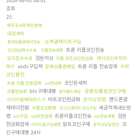
2026-06-03 08:01
조회
25
세무조사피하는방법
대검세탁
소액결제비트구입
롯데상품권테더전송
트론 리플코인전송
코인현금화수수료
리플전송대행
검돈믹싱
오다집수수료
테더코인추척피
리플 모든코인현금화
usdc구입처
트론 리플 전송업체
비트
하기
문화상품권매입
코인환전
코인돈세탁
트론 리플 전송업체
sol현금화
btc구매대행
문화상품권코인구매
리플현금화
컬쳐랜드매입
비트코인현금화
돈믹싱방법
핸드폰결
이더리움메타마스크
제테더전환
세금적게내는방
리플코인판매
도난신용카드코인구입
법
트론리플코인전송
검돈
sol구입
usdt현금화
xrp전송대행
현금화업체
알트코인구매
코
이더리움구입대행
돈믹싱당일정산
인구매대행 24시