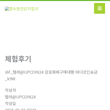
콘
텐
츠
로
건
너
뛰
기
체험후기
i6F_텔레@UPCOIN24 암호화폐구매대행 테더코인송금
_k9W
작성자
텔레@UPCOIN24
작성일