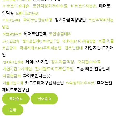
코인믹싱최저수수료
테더코
비트코인 손대손
비트코인사는법
인믹싱
트론리플코인전송
정치자금믹싱방법
파이코인전송대행
코인추적피하는
카드코인구매
방법
테더코인판매
코인송금대리
빗썸코인추적
트론 리플
핸드폰결제비트코인구입
usdt현금화
국내거래소fds해결방법
개인지갑 고가매
코인판매
국내거래소fds우회하는법
잡코인판매
입
테더수사기관
정치자금믹싱
오다집수수료
업비트코인추적
컬쳐랜드비트코인구입
트론 리플 전송업체
개인지갑고가매입
파이코인사는곳
자금현금화
카드로테더구입하는법
휴대폰결
fx믹싱최저수수료
리플코인구매
제비트코인구입
좋아요
0
싫어요
0
인쇄