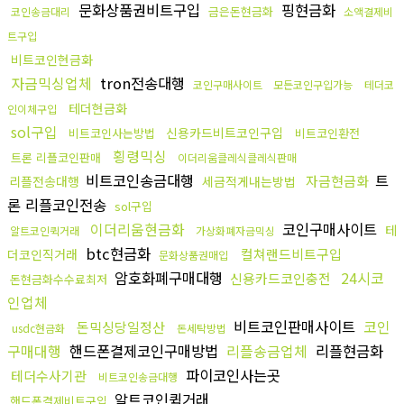
문화상품권비트구입
핑현금화
금은돈현금화
코인송금대리
소액결제비
트구입
비트코인현금화
자금믹싱업체
tron전송대행
코인구매사이트
모든코인구입가능
테더코
테더현금화
인이체구입
sol구입
신용카드비트코인구입
비트코인사는방법
비트코인환전
횡령믹싱
트론 리플코인판매
이더리움클레식클레식판매
비트코인송금대행
트
자금현금화
리플전송대행
세금적게내는방법
론 리플코인전송
sol구입
이더리움현금화
코인구매사이트
테
알트코인퀵거래
가상화폐자금믹싱
btc현금화
컬쳐랜드비트구입
더코인직거래
문화상품권매입
암호화폐구매대행
24시코
신용카드코인충전
돈현금화수수료최저
인업체
비트코인판매사이트
코인
돈믹싱당일정산
usdc현금화
돈세탁방법
구매대행
핸드폰결제코인구매방법
리플송금업체
리플현금화
파이코인사는곳
테더수사기관
비트코인송금대행
알트코인퀵거래
핸드폰결제비트구입