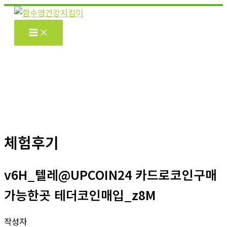
콘
텐
츠
로
건
너
뛰
기
체험후기
v6H_텔레@UPCOIN24 카드로코인구매
가능한곳 테더코인매입_z8M
작성자