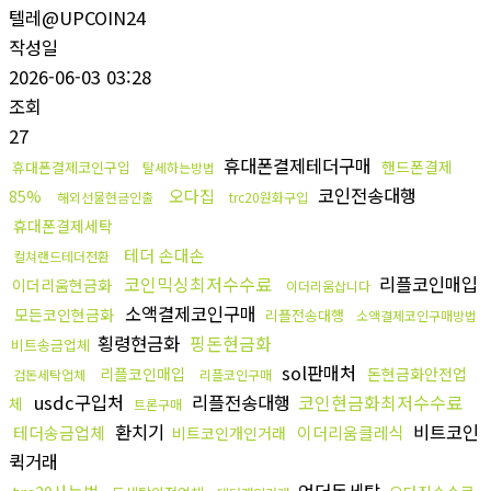
텔레@UPCOIN24
작성일
2026-06-03 03:28
조회
27
휴대폰결제테더구매
핸드폰결제
휴대폰결제코인구입
탈세하는방법
코인전송대행
오다집
85%
해외선물현금인출
trc20원화구입
휴대폰결제세탁
테더 손대손
컬쳐랜드테더전환
코인믹싱최저수수료
리플코인매입
이더리움현금화
이더리움삽니다
소액결제코인구매
모든코인현금화
리플전송대행
소액결제코인구매방법
횡령현금화
핑돈현금화
비트송금업체
sol판매처
리플코인매입
돈현금화안전업
검돈세탁업체
리플코인구매
usdc구입처
리플전송대행
코인현금화최저수수료
체
트론구매
환치기
비트코인
테더송금업체
이더리움클레식
비트코인개인거래
퀵거래