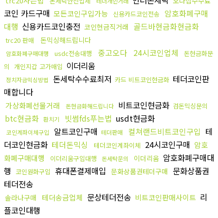
언더돈세탁
trc20사는법
오다집수수료
돈세탁안전업체
테더개인거래
코인 카드구매
암호화폐구매
모든코인구입가능
신용카드코인전송
대행
신용카드코인충전
골드바현금화현금화
코인현금직거래
돈믹싱해드립니다
trc20 판매
중고오다
24시코인업체
usdc전송대행
돈현금화문
암호화폐구매대행
이더리움
의
개인지갑 고가매입
돈세탁수수료최저
테더코인판
카드 비트코인현금화
정치자금믹싱방법
매합니다
비트코인현금화
가상화폐선물거래
검돈믹싱문의
돈현금화해드립니다
btc현금화
빗썸fds푸는법
usdt현금화
환치기
알트코인구매
컬쳐랜드비트코인구입
테
코인계좌이체구입
테더판매
더코인현금화
테더돈믹싱
24시코인구매
암호
테더코인계좌이체
암호화폐구매대
화폐구매대행
이더리움
이더리움구입대행
돈세탁문의
행
휴대폰결제매입
문화상품권
문화상품권테더구매
코인원화구입
테더전송
문상테더전송
리
테더송금업체
비트코인판매사이트
솔라나구매
플코인대행