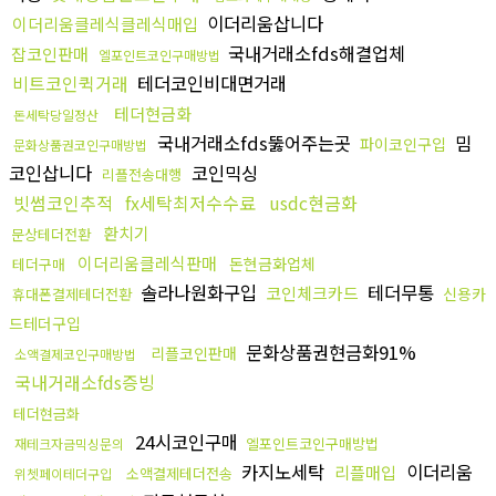
이더리움삽니다
이더리움클레식클레식매입
국내거래소fds해결업체
잡코인판매
엘포인트코인구매방법
비트코인퀵거래
테더코인비대면거래
테더현금화
돈세탁당일정산
국내거래소fds뚫어주는곳
밈
파이코인구입
문화상품권코인구매방법
코인삽니다
코인믹싱
리플전송대행
빗썸코인추적
fx세탁최저수수료
usdc현금화
환치기
문상테더전환
이더리움클레식판매
돈현금화업체
테더구매
솔라나원화구입
테더무통
코인체크카드
신용카
휴대폰결제테더전환
드테더구입
문화상품권현금화91%
리플코인판매
소액결제코인구매방법
국내거래소fds증빙
테더현금화
24시코인구매
엘포인트코인구매방법
재테크자금믹싱문의
카지노세탁
이더리움
리플매입
소액결제테더전송
위쳇페이테더구입