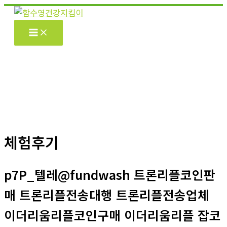
콘
텐
츠
로
건
너
뛰
기
체험후기
p7P_텔레@fundwash 트론리플코인판
매 트론리플전송대행 트론리플전송업체
이더리움리플코인구매 이더리움리플 잡코