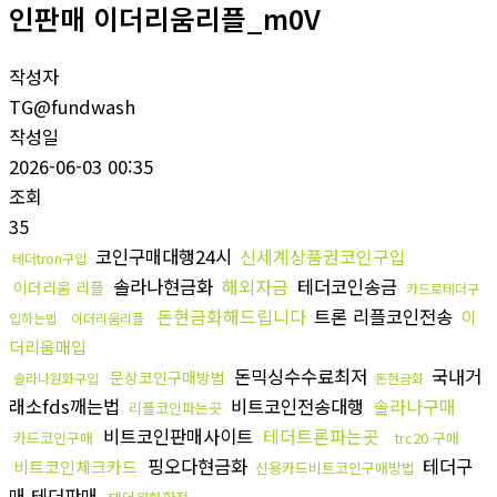
인판매 이더리움리플_m0V
작성자
TG@fundwash
작성일
2026-06-03 00:35
조회
35
코인구매대행24시
신세계상품권코인구입
테더tron구입
솔라나현금화
해외자금
테더코인송금
이더리움 리플
카드로테더구
돈현금화해드립니다
트론 리플코인전송
이
입하는법
이더리움리플
더리움매입
돈믹싱수수료최저
국내거
문상코인구매방법
솔라나원화구입
돈현금화
래소fds깨는법
비트코인전송대행
솔라나구매
리플코인파는곳
비트코인판매사이트
테더트론파는곳
카드코인구매
trc20 구매
핑오다현금화
테더구
비트코인체크카드
신용카드비트코인구매방법
매 테더판매