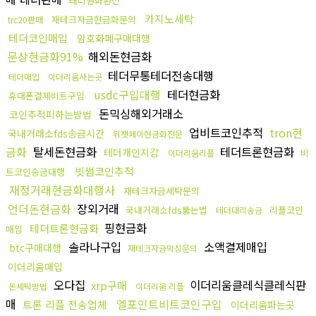
태더원화환전
카지노세탁
재테크자금현금화문의
trc20판매
테더코인매입
암호화폐구매대행
문상현금화91%
해외돈현금화
테더무통테더전송대행
테더매입
이더리움사는곳
usdc구입대행
테더현금화
휴대폰결제비트구입
돈믹싱해외거래소
코인추적피하는방법
업비트코인추적
tron현
국내거래소fds송금시간
위챗페이현금화전문
금화
탈세돈현금화
테더트론현금화
테더개인지갑
비
이더리움리플
빗썸코인추적
트코인송금대행
재정거래현금화대행사
재테크자금세탁문의
언더돈현금화
장외거래
국내거래소fds뚫는법
리플코인
테더대리송금
핑현금화
테더트론현금화
매입
솔라나구입
소액결제매입
btc구매대행
재테크자금믹싱문의
이더리움매입
오다집
이더리움클레식클레식판
xrp구매
돈세탁방법
이더리움 리플
매
엘포인트비트코인구입
트론 리플 전송업체
이더리움파는곳