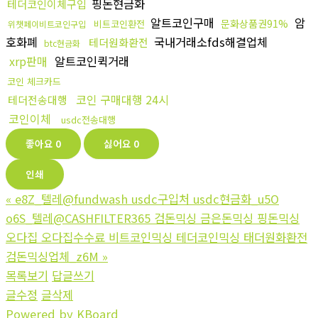
핑돈현금화
테더코인이체구입
알트코인구매
암
문화상품권91%
비트코인환전
위챗페이비트코인구입
호화폐
국내거래소fds해결업체
테더원화환전
btc현금화
xrp판매
알트코인퀵거래
코인 체크카드
코인 구매대행 24시
테더전송대행
코인이체
usdc전송대행
좋아요
0
싫어요
0
인쇄
«
e8Z_텔레@fundwash usdc구입처 usdc현금화_u5O
o6S_텔레@CASHFILTER365 검돈믹싱 금은돈믹싱 핑돈믹싱
오다집 오다집수수료 비트코인믹싱 테더코인믹싱 태더원화환전
검돈믹싱업체_z6M
»
목록보기
답글쓰기
글수정
글삭제
Powered by KBoard