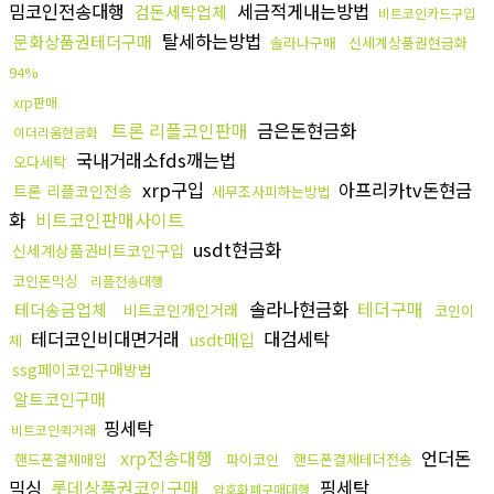
밈코인전송대행
세금적게내는방법
검돈세탁업체
비트코인카드구입
탈세하는방법
문화상품권테더구매
솔라나구매
신세계상품권현금화
94%
xrp판매
트론 리플코인판매
금은돈현금화
이더리움현금화
국내거래소fds깨는법
오다세탁
xrp구입
아프리카tv돈현금
트론 리플코인전송
세무조사피하는방법
화
비트코인판매사이트
usdt현금화
신세계상품권비트코인구입
코인돈믹싱
리플전송대행
솔라나현금화
테더구매
테더송금업체
비트코인개인거래
코인이
테더코인비대면거래
대검세탁
usdt매입
체
ssg페이코인구매방법
알트코인구매
핑세탁
비트코인퀵거래
xrp전송대행
언더돈
핸드폰결제매입
파이코인
핸드폰결제테더전송
믹싱
롯데상품권코인구매
핑세탁
암호화폐구매대행