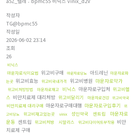
a5Z_텔레 : bpmc55 비닉스 vinix_d2V
작성자
TG@bpmc55
작성일
2026-06-02 23:14
조회
26
비닉스
위고비구매
아드레닌
마운자로식이요법
마운자로파
마운자로당뇨
위고비효능
위고비병원
마운자로약가
는곳
위고비국내가격
비닉스
마운자로구입처
위고비헬
위고비처방방법
마운자로재고
비만치료제 대리처방
스
위고비달리기
마운자로건강
위고비약국
마운자로구매대행
마운자로구입후기
비만치료제 대리구매
위
마운자로
성인약국
센트립
위고비재고있는곳
vinix
고비당뇨
운동
센트립
비만
위고비처방
시알리스
위고비다이어트부작용
치료제 구매