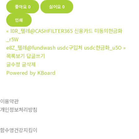
좋아요
0
싫어요
0
인쇄
«
l0R_텔레@CASHFILTER365 신용카드 미동의현금화
_r5W
e8Z_텔레@fundwash usdc구입처 usdc현금화_u5O
»
목록보기
답글쓰기
글수정
글삭제
Powered by KBoard
이용약관
개인정보처리방침
함수영건강지킴이