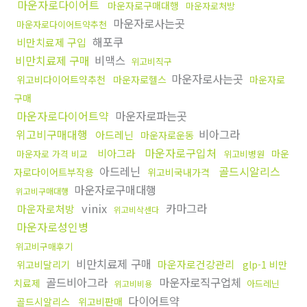
마운자로다이어트
마운자로구매대행
마운자로처방
마운자로사는곳
마운자로다이어트약추천
해포쿠
비만치료제 구입
비만치료제 구매
비맥스
위고비직구
마운자로사는곳
위고비다이어트약추천
마운자로헬스
마운자로
구매
마운자로다이어트약
마운자로파는곳
위고비구매대행
비아그라
아드레닌
마운자로운동
마운자로구입처
비아그라
마운
마운자로 가격 비교
위고비병원
아드레닌
골드시알리스
자로다이어트부작용
위고비국내가격
마운자로구매대행
위고비구매대행
vinix
카마그라
마운자로처방
위고비삭센다
마운자로성인병
위고비구매후기
비만치료제 구매
마운자로건강관리
위고비달리기
glp-1 비만
골드비아그라
마운자로직구업체
치료제
아드레닌
위고비비용
다이어트약
골드시알리스
위고비판매