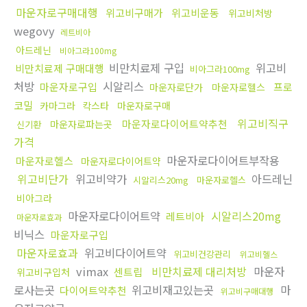
마운자로구매대행
위고비구매가
위고비운동
위고비처방
wegovy
레트비아
아드레닌
비아그라100mg
비만치료제 구입
위고비
비만치료제 구매대행
비아그라100mg
처방
시알리스
마운자로구입
프로
마운자로단가
마운자로헬스
코밀
카마그라
칵스타
마운자로구매
위고비직구
마운자로다이어트약추천
마운자로파는곳
신기환
가격
마운자로다이어트부작용
마운자로헬스
마운자로다이어트약
위고비단가
위고비약가
아드레닌
시알리스20mg
마운자로헬스
비아그라
마운자로다이어트약
시알리스20mg
레트비아
마운자로효과
비닉스
마운자로구입
마운자로효과
위고비다이어트약
위고비건강관리
위고비헬스
vimax
비만치료제 대리처방
마운자
센트립
위고비구입처
로사는곳
위고비재고있는곳
마
다이어트약추천
위고비구매대행