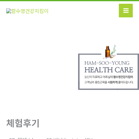
콘
텐
츠
로
건
너
뛰
기
체험후기