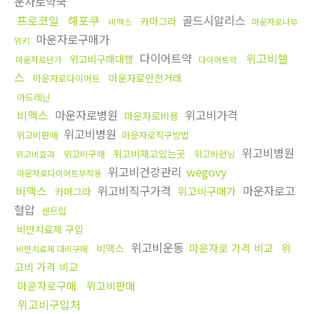
운자로약국
프로코밀
해포쿠
골드시알리스
카마그라
비맥스
마운자로나무
마운자로구매가
위키
다이어트약
위고비헬
위고비구매대행
마운자로단가
다이어트약
스
마운자로안전거래
마운자로다이어트
아드레닌
비맥스
마운자로병원
위고비가격
마운자로비용
위고비병원
위고비판매
마운자로직구방법
위고비병원
위고비재고있는곳
위고비구매
위고비런닝
위고비효과
위고비건강관리
wegovy
마운자로다이어트부작용
비맥스
위고비직구가격
마운자로고
위고비구매가
카마그라
혈압
센트립
비만치료제 구입
위고비운동
마운자로 가격 비교
위
비맥스
비만치료제 대리구매
고비 가격 비교
마운자로구매
위고비판매
위고비구입처