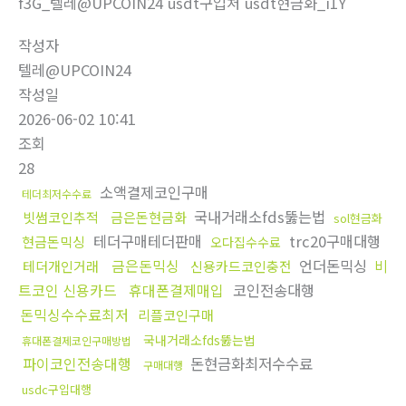
f3G_텔레@UPCOIN24 usdt구입처 usdt현금화_i1Y
작성자
텔레@UPCOIN24
작성일
2026-06-02 10:41
조회
28
소액결제코인구매
테더최저수수료
국내거래소fds뚫는법
빗썸코인추적
금은돈현금화
sol현금화
테더구매테더판매
trc20구매대행
현금돈믹싱
오다집수수료
금은돈믹싱
언더돈믹싱
비
테더개인거래
신용카드코인충전
트코인 신용카드
휴대폰결제매입
코인전송대행
돈믹싱수수료최저
리플코인구매
국내거래소fds뚫는법
휴대폰결제코인구매방법
파이코인전송대행
돈현금화최저수수료
구매대행
usdc구입대행