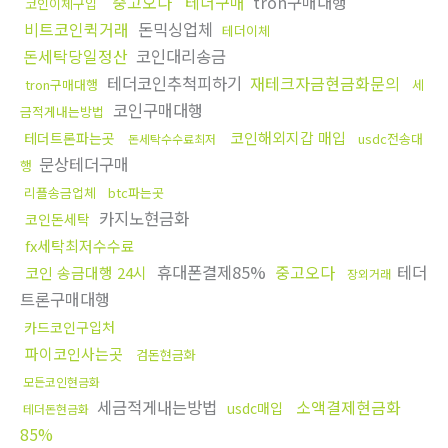
중고오다
테더구매
tron구매대행
코인이체구입
비트코인퀵거래
돈믹싱업체
테더이체
돈세탁당일정산
코인대리송금
테더코인추척피하기
재테크자금현금화문의
tron구매대행
세
코인구매대행
금적게내는방법
코인해외지갑 매입
테더트론파는곳
usdc전송대
돈세탁수수료최저
문상테더구매
행
리플송금업체
btc파는곳
카지노현금화
코인돈세탁
fx세탁최저수수료
휴대폰결제85%
중고오다
테더
코인 송금대행 24시
장외거래
트론구매대행
카드코인구입처
파이코인사는곳
검돈현금화
모든코인현금화
세금적게내는방법
소액결제현금화
usdc매입
테더돈현금화
85%