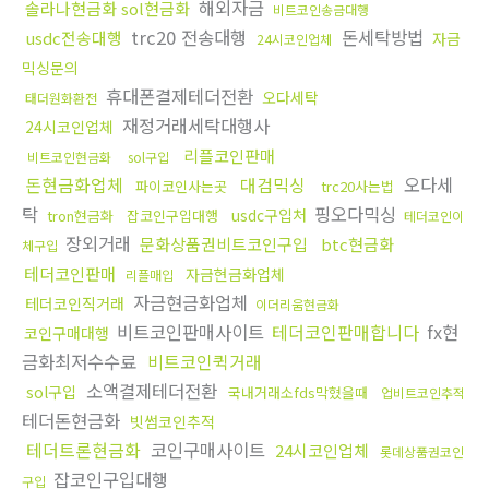
해외자금
솔라나현금화 sol현금화
비트코인송금대행
trc20 전송대행
돈세탁방법
usdc전송대행
자금
24시코인업체
믹싱문의
휴대폰결제테더전환
오다세탁
태더원화환전
재정거래세탁대행사
24시코인업체
리플코인판매
비트코인현금화
sol구입
돈현금화업체
대검믹싱
오다세
파이코인사는곳
trc20사는법
탁
핑오다믹싱
usdc구입처
tron현금화
잡코인구입대행
테더코인이
장외거래
문화상품권비트코인구입
btc현금화
체구입
테더코인판매
자금현금화업체
리플매입
자금현금화업체
테더코인직거래
이더리움현금화
비트코인판매사이트
테더코인판매합니다
fx현
코인구매대행
금화최저수수료
비트코인퀵거래
소액결제테더전환
sol구입
국내거래소fds막혔을때
업비트코인추적
테더돈현금화
빗썸코인추적
테더트론현금화
코인구매사이트
24시코인업체
롯데상품권코인
잡코인구입대행
구입