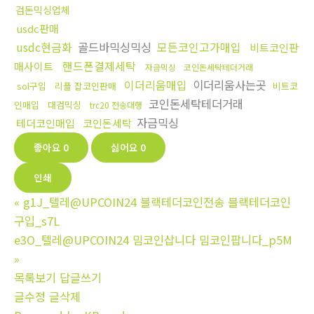
검돈믹싱업체
usdc판매
usdc현금화
골드바믹싱믹싱
모든코인고가매입
비트코인판
핸드폰결제세탁
매사이트
자금믹싱
코인돈세탁테더거래
이더리움매입
이더리움사는곳
sol구입
리플 잡코인판매
비트코
코인돈세탁테더거래
인매입
대검믹싱
trc20 전송대행
자금믹싱
테더코인매입
코인돈세탁
좋아요
0
싫어요
0
인쇄
«
g1J_텔레@UPCOIN24 블랙테더코인전송 블랙테더코인
구입_s7L
e3O_텔레@UPCOIN24 밈코인삽니다 밈코인팝니다_p5M
»
목록보기
답글쓰기
글수정
글삭제