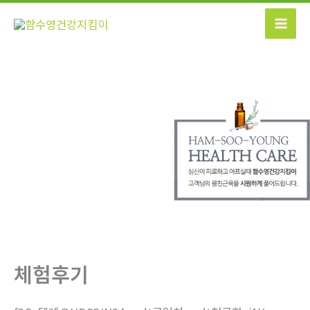
콘
텐
츠
로
건
너
뛰
기
체험후기