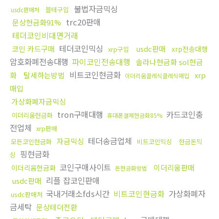
불법자금믹싱
블테구입
usdc판매처
trc20판매
문상현금화91%
테더코인비대면거래
테더코인믹싱
코인 카드구매
usdc판매
xrp전송대행
xrp구입
암호화폐전송대행
파이코인전송대행
솔라나현금화 sol현금
비트코인현금화
화
탈세하는방법
xrp
이더리움클레식클레식매입
매입
가상화폐자금믹싱
tron구매대행
카드코인충
이더리움현금화
휴대폰결제현금화85%
전업체
xrp판매
테더송금업체
자금믹싱
모든코인현금화
비트코인믹싱
현금돈믹
핑현금화
싱
코인구매사이트
이더리움판매
이더리움현금화
돈현금화방법
리플 잡코인판매
usdc판매
국내거래소fds시간
비트코인현금화
가상화폐자
usdc판매처
금세탁
문상테더전환