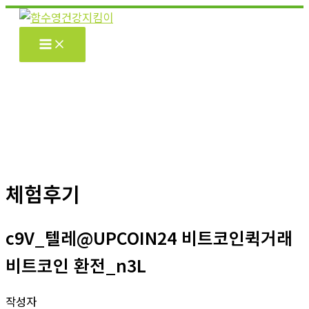
콘
텐
츠
로
건
너
뛰
기
체험후기
c9V_텔레@UPCOIN24 비트코인퀵거래
비트코인 환전_n3L
작성자