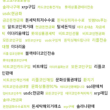
중고오다대포통장
xrp구입
솔라나구매
롯데상품권테더전송
카드코인충전가능
usdc현금화
돈세탁최저수수료
금은돈현금화
돈믹싱최저수수료
빗썸fds푸는
알트코인퀵거래
탈세돈믹싱
법
현금돈현금화
자금세
테더 손대손
이더리움매입
롯데상품권세탁
비트코인선물
탁
비트코인현금화
리플전송
모든코인구입
돈믹싱해드립니다
usdc구입처
모든코인구입
대행
이더리움
블랙테더코인전송
리플 잡코인판매
롯데상품권코인구매
비트매입
리플코
비트코인카드구입
모든코인구입
이더리움파는곳
인판매
리플코인매입
문화상품권매입
환치기
비트코인개인거래
문화상품권91%
sol판매처
비트코인송금대행
테더코인판매합니다
usdc현금화
xrp매입
모든코인구입
테더코인추척피하기
업비트코인추적
솔라나현금화
돈세탁해외거래소
솔라나판매
돈현금화수수료최저
xrp구매