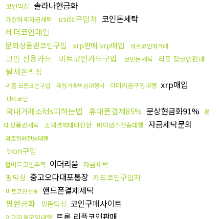
솔라나현금화
코인믹싱
usdc구입처
코인돈세탁
가상화폐자금세탁
테더코인매입
문화상품권코인구입
xrp판매 xrp매입
비트코인퀵거래
코인 신용카드
비트코인카드구입
리플 잡코인판매
코인돈세탁
탈세돈믹싱
xrp매입
이더리움구입대행
리플 모든코인구입
재정거래믹싱대행사
파이코인
국내거래소fds피하는법
휴대폰결제85%
문상현금화91%
롯
자금세탁문의
데상품권세탁
소액결제테더전환
바이낸스전송대행
암호화폐전송대행
tron구입
이더리움
자금세탁
업비트코인추적
중고오다대포통장
핑믹싱
카드코인구입처
핸드폰결제세탁
비트코인선물
핑현금화
코인구매사이트
핑돈믹싱
트론 리플코인판매
이더리움구입대행