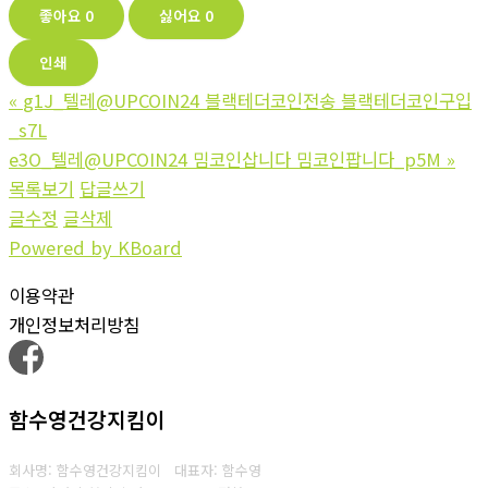
좋아요
0
싫어요
0
인쇄
«
g1J_텔레@UPCOIN24 블랙테더코인전송 블랙테더코인구입
_s7L
e3O_텔레@UPCOIN24 밈코인삽니다 밈코인팝니다_p5M
»
목록보기
답글쓰기
글수정
글삭제
Powered by KBoard
이용약관
개인정보처리방침
함수영건강지킴이
회사명: 함수영건강지킴이 대표자: 함수영