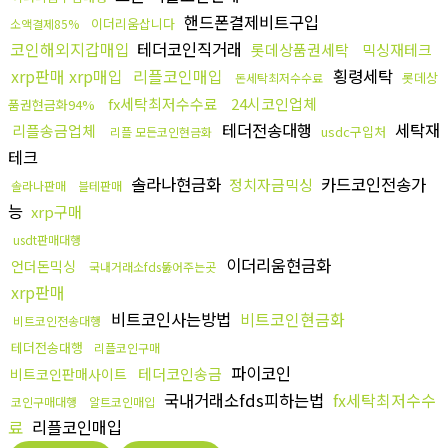
핸드폰결제비트구입
이더리움삽니다
소액결제85%
코인해외지갑매입
테더코인직거래
롯데상품권세탁
믹싱재테크
xrp판매 xrp매입
리플코인매입
횡령세탁
롯데상
돈세탁최저수수료
fx세탁최저수수료
24시코인업체
품권현금화94%
테더전송대행
세탁재
리플송금업체
usdc구입처
리플 모든코인현금화
테크
솔라나현금화
카드코인전송가
정치자금믹싱
솔라나판매
블테판매
능
xrp구매
usdt판매대행
이더리움현금화
언더돈믹싱
국내거래소fds뚫어주는곳
xrp판매
비트코인사는방법
비트코인현금화
비트코인전송대행
테더전송대행
리플코인구매
파이코인
테더코인송금
비트코인판매사이트
국내거래소fds피하는법
fx세탁최저수수
코인구매대행
알트코인매입
료
리플코인매입