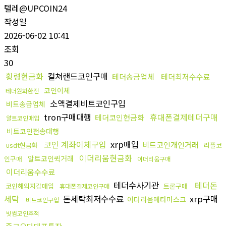
텔레@UPCOIN24
작성일
2026-06-02 10:41
조회
30
횡령현금화
컬쳐랜드코인구매
테더송금업체
테더최저수수료
코인이체
테더원화환전
소액결제비트코인구입
비트송금업체
tron구매대행
휴대폰결제테더구매
테더코인현금화
알트코인매입
비트코인전송대행
코인 계좌이체구입
xrp매입
비트코인개인거래
usdt현금화
리플코
이더리움현금화
알트코인퀵거래
인구매
이더리움구매
이더리움수수료
테더수사기관
테더돈
코인해외지갑매입
트론구매
휴대폰결제코인구매
세탁
돈세탁최저수수료
xrp구매
이더리움메타마스크
비트코인구입
빗썸코인추적