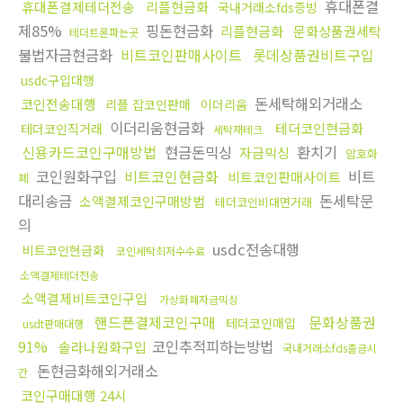
휴대폰결
휴대폰결제테더전송
리플현금화
국내거래소fds증빙
제85%
핑돈현금화
리플현금화
문화상품권세탁
테더트론파는곳
불법자금현금화
비트코인판매사이트
롯데상품권비트구입
usdc구입대행
돈세탁해외거래소
코인전송대행
리플 잡코인판매
이더리움
이더리움현금화
테더코인현금화
테더코인직거래
세탁재테크
신용카드코인구매방법
현금돈믹싱
환치기
자금믹싱
암호화
코인원화구입
비트코인현금화
비트
비트코인판매사이트
폐
대리송금
돈세탁문
소액결제코인구매방법
테더코인비대면거래
의
usdc전송대행
비트코인현금화
코인세탁최저수수료
소액결제테더전송
소액결제비트코인구입
가상화폐자금믹싱
핸드폰결제코인구매
문화상품권
테더코인매입
usdt판매대행
91%
코인추적피하는방법
솔라나원화구입
국내거래소fds출금시
돈현금화해외거래소
간
코인구매대행 24시