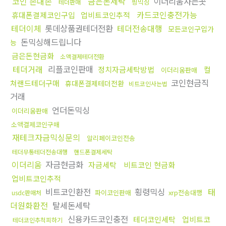
코인 손대손
금은돈세탁
이더리움사는곳
핑믹싱
테더판매
카드코인충전가능
휴대폰결제코인구입
업비트코인추적
테더이체
롯데상품권테더전환
테더전송대행
모든코인구입가
돈믹싱해드립니다
능
금은돈현금화
소액결제테더전환
테더거래
리플코인판매
정치자금세탁방법
컬
이더리움판매
코인현금직
쳐랜드테더구매
휴대폰결제테더전환
비트코인사는법
거래
언더돈믹싱
이더리움판매
소액결제코인구매
재테크자금믹싱문의
알리페이코인전송
테더무통테더전송대행
핸드폰결제세탁
이더리움
자금현금화
자금세탁
비트코인 현금화
업비트코인추적
비트코인환전
횡령믹싱
태
파이코인판매
xrp전송대행
usdc판매처
더원화환전
탈세돈세탁
신용카드코인충전
테더코인세탁
업비트코
테더코인추척피하기