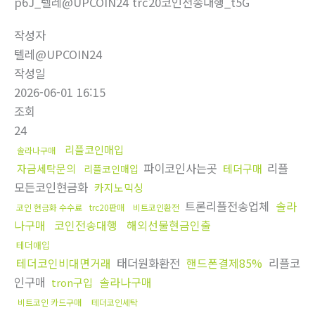
p6J_텔레@UPCOIN24 trc20코인전송대행_t5G
작성자
텔레@UPCOIN24
작성일
2026-06-01 16:15
조회
24
리플코인매입
솔라나구매
파이코인사는곳
리플
자금세탁문의
테더구매
리플코인매입
모든코인현금화
카지노믹싱
트론리플전송업체
솔라
코인 현금화 수수료
trc20판매
비트코인환전
나구매
코인전송대행
해외선물현금인출
테더매입
테더코인비대면거래
태더원화환전
핸드폰결제85%
리플코
인구매
솔라나구매
tron구입
비트코인 카드구매
테더코인세탁