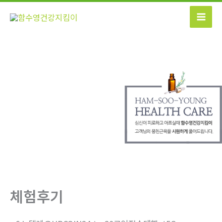
콘
텐
츠
로
건
너
뛰
기
체험후기