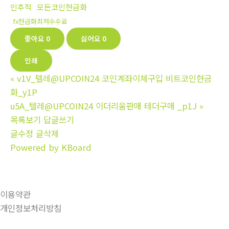
인추적
모든코인현금화
fx현금화최저수수료
좋아요
0
싫어요
0
인쇄
«
v1V_텔레@UPCOIN24 코인계좌이체구입 비트코인현금
화_y1P
u5A_텔레@UPCOIN24 이더리움판매 테더구매 _p1J
»
목록보기
답글쓰기
글수정
글삭제
Powered by KBoard
이용약관
개인정보처리방침