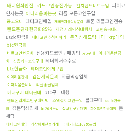
태더원화환전
카드코인충전가능
파이코
컬쳐랜드비트구입
인사는곳
이더리움파는곳
리플 모든코인구입
테더코인매입
트론 리플코인전송
중고오다
재테크자금믹싱문의
핸드폰결제현금화85%
재정거래믹싱대행사
코인송금대리
usdc현금화
돈믹싱해드립니다
xrp매입
테더코인추척피하기
btc현금화
신용카드코인구매방법
비트코인현금화
이더리움현금
xrp구매
테더최저수수료
화
신용카드코인구매
btc현금화
테더코인이체구입
검돈세탁문의
자금믹싱업체
이더리움판매
리플송금업체
이더리움클레식
btc구매대행
테더구매 테더판매
블테판매
핸드폰결제코인구매방법
소액결제코인구입
usdc현금
검돈믹싱업체
돈
화
잡코인구입대행
trc20사는법
파이코인전송대행
세탁
테더코인매입
가상화폐선물거래
국내거래소fds뚫는법