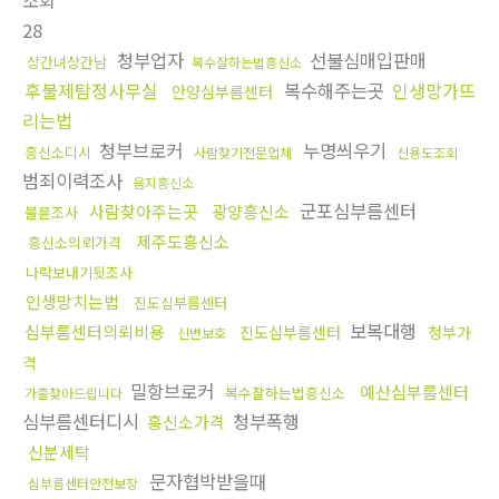
조회
28
청부업자
선불심매입판매
상간녀상간남
복수잘하는법흥신소
후불제탐정사무실
복수해주는곳
인생망가뜨
안양심부름센터
리는법
청부브로커
누명씌우기
흥신소디시
사람찾기전문업체
신용도조회
범죄이력조사
음지흥신소
군포심부름센터
사람찾아주는곳
광양흥신소
불륜조사
제주도흥신소
흥신소의뢰가격
나락보내기뒷조사
인생망치는법
진도심부름센터
보복대행
심부름센터의뢰비용
진도심부름센터
청부가
신변보호
격
밀항브로커
예산심부름센터
복수잘하는법흥신소
가출찾아드립니다
심부름센터디시
청부폭행
흥신소가격
신분세탁
문자협박받을때
심부름센터안전보장