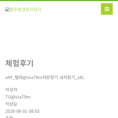
콘
텐
츠
로
건
너
뛰
기
체험후기
u9Y_텔레@sta79m차량찾기 내차찾기_s8L
작성자
TG@sta79m
작성일
2026-06-01 08:03