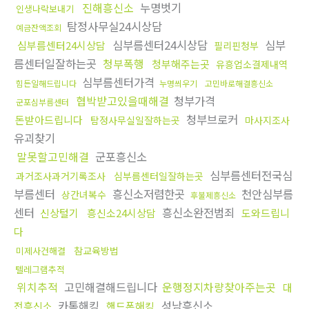
진해흥신소
누명벗기
인생나락보내기
탐정사무실24시상담
예금잔액조회
심부름센터24시상담
심부
심부름센터24시상담
필리핀청부
름센터일잘하는곳
청부폭행
청부해주는곳
유흥업소결제내역
심부름센터가격
힘든일해드립니다
누명씌우기
고민바로해결흥신소
협박받고있을때해결
청부가격
군포심부름센터
청부브로커
돈받아드립니다
탐정사무실일잘하는곳
마사지조사
유괴찾기
말못할고민해결
군포흥신소
심부름센터전국심
과거조사과거기록조사
심부름센터일잘하는곳
부름센터
흥신소저렴한곳
천안심부름
상간녀복수
후불제흥신소
센터
흥신소완전범죄
신상털기
흥신소24시상담
도와드립니
다
참교육방법
미제사건해결
텔레그램추적
위치추적
고민해결해드립니다
운행정지차량찾아주는곳
대
카톡해킹
성남흥신소
전흥신소
핸드폰해킹