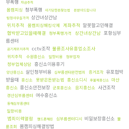
부폭행
자금추적
청부폭행
몸캠피싱
사기당한돈찾는법
돈받아드립니다
상간녀상간남
탐정사무실가격
위치추적
계좌추적
말못할고민해결
몸캠피싱해킹삭제
협박받고있을때해결
상간녀상간남
포항심부
청부폭행가격
름센터
cctv조작
불륜조사유흥업소조사
공기계위치추적
위치추적
수원흥신소
밀항비용
청부업자
흥신소이용후기
청부업체상담
살인청부비용
유포협박
증거조작
양산흥신소
심부름센터완전범죄
받을때
못받은돈받는법
흥신소디시
마산
흥신소
후불제흥신소
흥신소안전보장
사건조작
흥신소
음지흥신소
군포흥신소
여수흥신소
경산심부름센터
동해심부름센터
밀항비용
범죄이력열람
비밀보장흥신소
심부름센터디시
불
핸드폰해킹
몸캠피싱해결방법
륜조회