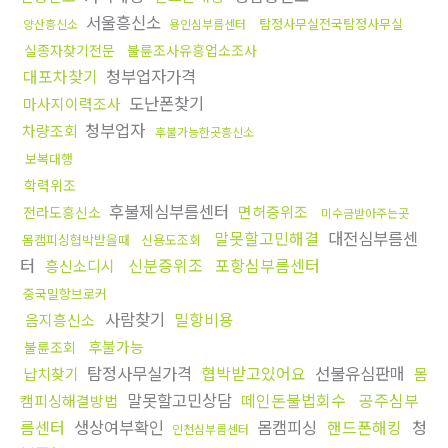
서울흥신소
탐정사무실전국탐정사무실
양산흥신소
용인심부름센터
실종자찾기전문
불륜조사유흥업소조사
대포차찾기
청부업자가격
도난폰찾기
마사지이력조사
청부업자
차량조회
후불가능한곳흥신소
보복대행
학력위조
후불제심부름센터
면허증위조
전라도흥신소
미수금받아주는곳
말못할고민해결
대전심부름센
몸캠피싱협박받을때
신용도조회
터
신분증위조
포항심부름센터
흥신소디시
중국밀항브로커
사람찾기
밀항비용
음지흥신소
후불가능
불륜조회
탐정사무실가격
협박받고있어요
선불유심판매
납치찾기
몸
말못할고민상담
떼인돈불법회수
공주심부
캠피싱해결방법
름센터
생상여부확인
몸캠피싱
핸드폰해킹
청
인천심부름센터