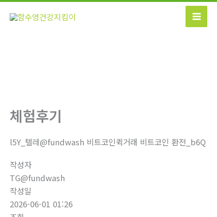
콘
텐
츠
로
건
너
뛰
기
체험후기
l5Y_텔레@fundwash 비트코인퀵거래 비트코인 환전_b6Q
작성자
TG@fundwash
작성일
2026-06-01 01:26