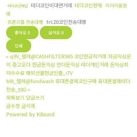
테더코인비대면거래
테더코인판매
이더리움판
테더코인매입
매
trc20코인전송대행
트론리플 전송대행
좋아요
0
싫어요
0
인쇄
«
q9V_텔레@CASHFILTER365 코인현금직거래 자금믹싱문
의 중고오다 현금돈믹싱 언더돈믹싱 테더개인거래 돈믹싱최
저수수료 해외선물현금인출_i7V
b9I_텔레@fundwash 휴대폰결제코인구매 휴대폰결제테더
전송_t8G
»
목록보기
답글쓰기
글수정
글삭제
Powered by KBoard