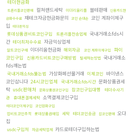
테더현금화
컬쳐랜드세탁
블테판매
이더리움리플
트론리플코인판매
신용카드현
재테크자금현금화문의
코인 계좌이체구
금화수수료
코인 손대손
입
테더돈믹싱
국내거래소fds시
롯데상품권비트코인구입
트론리플전송업체
간
자금믹싱업체
테더최저수수료
이더리움현금화
파이
해외자금
알트코인구매
코인 계좌이체구입
코인구입
국내거래소
신용카드비트코인구매방법
탈세하는방법
fds깨는법
가상화폐선물거래
바이낸스
국내거래소fds뚫는법
이체코인
코인삽니다
24시코인업체
문화상품권세
국내거래소fds시간
탁
usdc판매처
잡코인구입대행
테더수사기
문화상품권코인구입
소액결제코인구입
관
휴대폰결제세탁
테더코인이체구입
코인원화구입
오다
세탁
테더코인송금
업비트코인추적
롯데상품권매입
잡코인판매
집
카드로테더구입하는법
usdc구입처
자금세탁업체