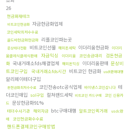
조회
26
현금화재테크
자금현금화업체
비트코인현금화
코인세탁최저수수료
리플코인파는곳
골드바현금화현금화
비트코인선물
이더리움현금화
해외돈세탁
이더리
문상테더전환
자금믹싱
검돈현금
코인송금대리
움클레식클레식판매
이더리움
국내거래소fds해결업체
이더리움판매
문상비
화
해외돈믹싱
트코인구입
비트코인 현금화
국내거래소fds시간
usdt판매대행
알리페이테더구입
코인전송otc공식업체
테
바이낸스코인삽니다
돈현금화최저수수료
더코인매입
컬쳐랜드세탁
sol구입
코인 신용카
비트코인 카드구매
문상현금화91%
드
btc구매대행
알트코인퀵거래
테더수사기관
해외자금
usdc판
코인현금화수수료
매
핸드폰결제코인구매방법