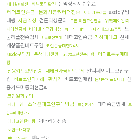
돈믹싱최저수수료
비트코인환전
테더원화환전
테더코인송금
문화상품권테더전송
usdc구입
이더리움리플
대행
자금믹싱
검돈믹싱문의
위챗페이알리
트론 리플코인전송
트
페이현금화
바이낸스구입대행
국내거래소fds증빙
이더리움매입
론리플전송업체
테더코인송금
믹싱재테크
신세
리플코인판매
계상품권비트구입
코인송금대행24시
usdc구입처
테더트론구매대
문상테더전환
trc20코인전송대행
행
알리페이비트코인구
신용카드코인전송
재테크자금세탁문의
입
환치기
비트코인매입
신
비트코인퀵거래
돈세탁해드립니다
용카드미동의현금화
코인원화구입
소액결제코인구매방법
테더송금업체
테더매입
코인돈세탁
코
인구매대행24시
이더리움전송
테더코인판매함
코인구매대행
테더구매
파이코인구입