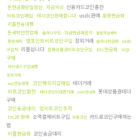
신용카드코인충전
돈현금화당일정산
자금믹싱
usdc판매
비트코인매입
테더코인판매합니다
횡령현금화
리플전송대행
돈세탁안전업체
자금현금화문의
솔라나구입
불법자금세탁
엘포인트비트코인구입
장외거래
usdc
횡령세탁
솔라나현금화
리플삽니다
xrp
btc현금화
구입처
문화상품권비트코인구입
구매
바이낸스구입대행
장외거래
코인해외지갑매입
테더거래
xrp전송대행
비트코인환전
롯데상품권테더
테더코인비대면거래
usdc현금화
구매
코인송금대리
업비트코인추적
소액결제비트구입
카드로코인구매하는
trc20 판매
무통코인
법
리플현금화
코인송금대리