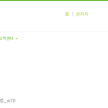
홈
│
관리자
고객센터
는법_w7D