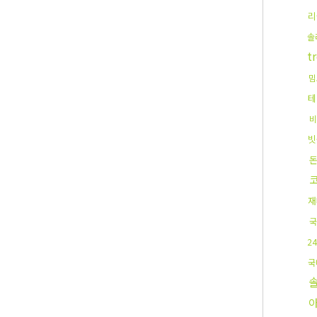
리
솔
t
밈
테
비
빗
재
국
2
국