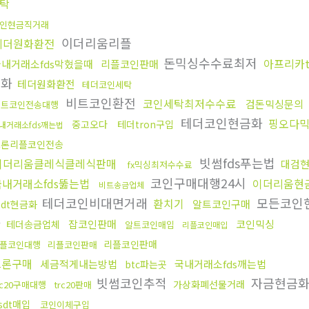
탁
인현금직거래
이더리움리플
테더원화환전
돈믹싱수수료최저
아프리카
국내거래소fds막혔을때
리플코인판매
금화
테더원화환전
테더코인세탁
비트코인환전
코인세탁최저수수료
검돈믹싱문의
비트코인전송대행
테더코인현금화
핑오다
중고오다
테더tron구입
내거래소fds깨는법
트론리플코인전송
빗썸fds푸는법
이더리움클레식클레식판매
대검
fx믹싱최저수수료
코인구매대행24시
국내거래소fds뚫는법
이더리움현
비트송금업체
테더코인비대면거래
모든코인
환치기
알트코인구매
sdt현금화
사
잡코인판매
코인믹싱
테더송금업체
알트코인매입
리플코인매입
리플코인판매
플코인대행
리플코인판매
트론구매
세금적게내는방법
국내거래소fds깨는법
btc파는곳
빗썸코인추적
자금현금화
가상화폐선물거래
rc20구매대행
trc20판매
sdt매입
코인이체구입