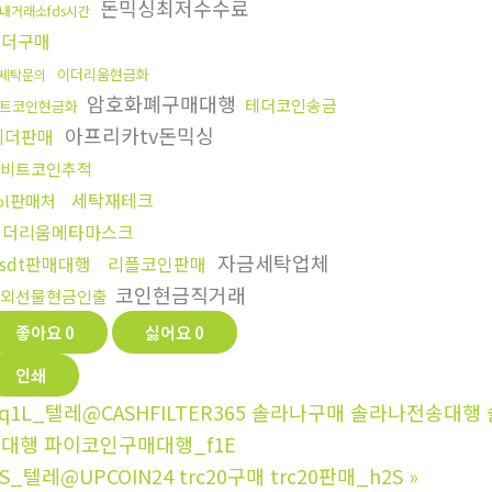
돈믹싱최저수수료
내거래소fds시간
테더구매
이더리움현금화
세탁문의
암호화폐구매대행
테더코인송금
트코인현금화
아프리카tv돈믹싱
테더판매
비트코인추적
세탁재테크
ol판매처
이더리움메타마스크
자금세탁업체
usdt판매대행
리플코인판매
코인현금직거래
외선물현금인출
좋아요
0
싫어요
0
인쇄
q1L_텔레@CASHFILTER365 솔라나구매 솔라나전송대
대행 파이코인구매대행_f1E
8S_텔레@UPCOIN24 trc20구매 trc20판매_h2S
»