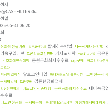
작성자
G@CASHFILTER365
작성일
026-05-31 06:20
조회
8
탈세하는방법
x
가상화폐선물거래
세금적게내는방법
알트코인구매
더리움구입대행
카지노세탁
금은
트론리플코인판매
tron전송대행
돈현금화최저수수료
xrp구매
암호화폐전송대행
아프리카tv돈
중고오다
알트코인매입
코인현금직거
돈믹싱당일정산
국내거래소fds출금시간
검돈현금화업체
자금세탁업체
트론구매
테더송금
비트코인전송대행
돈현금화최저수수료
돈믹싱안전업체
집수수료
테더코인현금화
돈세탁문의
재정거래세탁대행사
국내거래소fds시간