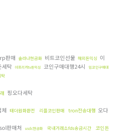
rp판매
비트코인선물
이
솔라나현금화
해외돈믹싱
돈세탁
코인구매대행24시
아프리카tv돈믹싱
밈코인구매대
세탁
핑오다세탁
래
업체
오다
tron전송대행
태더원화환전
리플코인판매
sol판매처
코인돈
국내거래소fds송금시간
usdc현금화