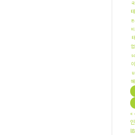
국
돈
비
업
s
해
«
인
l