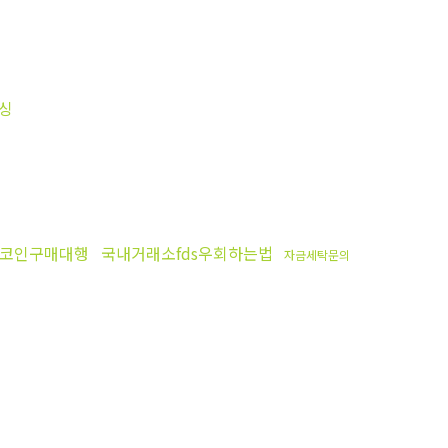
싱
코인구매대행
국내거래소fds우회하는법
자금세탁문의