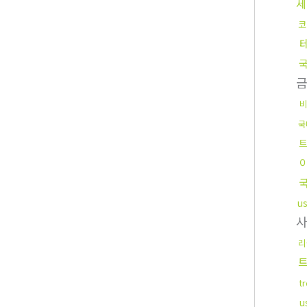
세
코
국
u
리
t
u