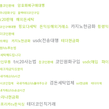
암호화폐구매대행
플코인판매
라나원화구입
블랙테더코인구입
rc20판매
해외돈세탁
카지노현금화
핑오다세탁
돈믹싱해외거래소
횡령믹
코인구매대행
더코인판매
usdc전송대행
테더현금화
카지노현금화
트매입
썸fds푸는법
돈세탁해드립니다
trc20사는법
코인원화구입
usdc매입
파이
코인무통
잡코인판매
테크자금믹싱문의
내거래소fds시간
검돈세탁업체
4시코인업체
국내거래소fds뚫어주는곳
sol현금화
테더이체
내거래소fds송금시간
솔라나현금화
테더코인직거래
아프리카tv돈믹싱