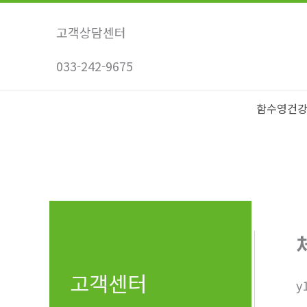
콘
텐
고객상담센터
츠
033-242-9675
로
건
너
함수영건
뛰
기
고객센터
y