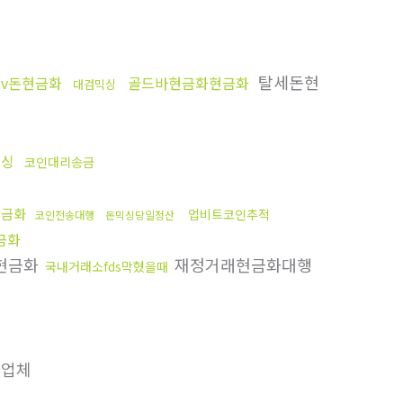
탈세돈현
tv돈현금화
골드바현금화현금화
대검믹싱
믹싱
코인대리송금
현금화
업비트코인추적
코인전송대행
돈믹싱당일정산
금화
현금화
재정거래현금화대행
국내거래소fds막혔을때
업체