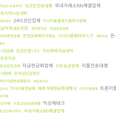
국내거래소fds해결업체
밈코인전송대행
믹싱수수료최저
프리카tv돈세탁
24시코인업체
이더리움클레식클레식판매
세탁문의
세금적게내는방법
언더돈믹싱
현금돈현금화
돈
이더리움메타마스크
돈현금화해외거래소
더트론현금화
해외자금
행사
밈코인팝니다
가상화폐자금세탁
tc현금화
금은돈믹싱
자금현금화업체
리플전송대행
비트송금업체
트코인현금화
테더판매
돈믹싱당일정산
테크자금현금화문의
금은돈믹싱
트론리
재정거래현금화대행사
이더리움현금화
이더리움판매
인믹싱
더거래
믹싱재테크
테더구매
비트코인송금대행
국내거래소fds해결업체
트코인체크카드