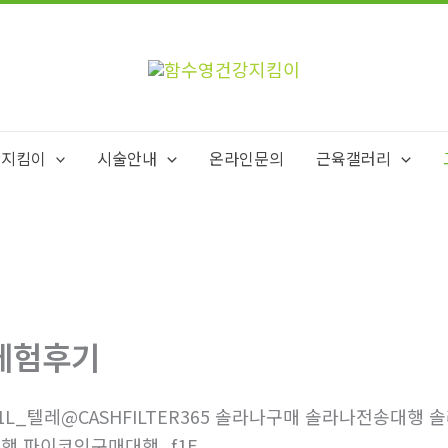
강지킴이
시술안내
온라인문의
근육갤러리
체험후기
1L_텔레@CASHFILTER365 솔라나구매 솔라나전송대행
행 파이코인구매대행_f1E