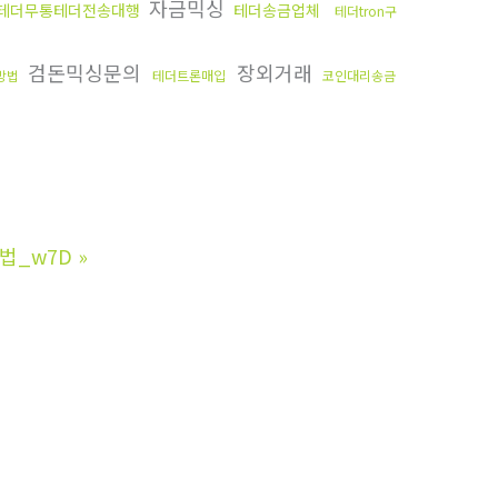
자금믹싱
테더무통테더전송대행
테더송금업체
테더tron구
검돈믹싱문의
장외거래
방법
테더트론매입
코인대리송금
는법_w7D
»