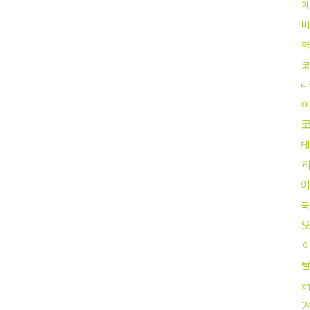
이
비
해
코
리
테
국
x
2