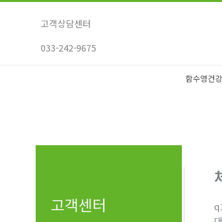
콘
텐
고객상담센터
츠
033-242-9675
로
건
너
함수영건
뛰
기
고객센터
q
대