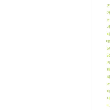
돈
아
돈
테
대
b
비
재
코
테
비