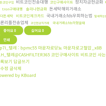
비트코인전송대행
정치자금현금화
코인구매사이트
든코인구입
돈세탁해외거래소
솔라나현금화
tron구매대행
국내거래소fds우회하는법
비트코인체크카드
더돈세탁
탈세하는
트론리플전송업체
국내거래소fds막혔을때
코인현금직거래
좋아요
0
싫어요
0
인쇄
p7I_텔레 : bpmc55 마운자로당뇨 마운자로고혈압_x8B
1H_텔레@CASHFILTER365 코인구매사이트 비트코인 사
목록보기
답글쓰기
글수정
글삭제
owered by KBoard