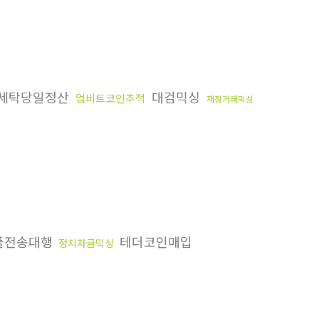
세탁당일정산
대검믹싱
업비트코인추적
재정거래믹싱
플전송대행
테더코인매입
정치자금믹싱