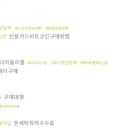
화
c구입처
파이코인전송대행
검돈현금화업체
신용카드비트코인구매방법
시간
더리움리플
24시코인업체
테더트론파는곳
테더수사기관
테더구매
구매대행
화
화최저수수료
돈세탁최저수수료
체구입