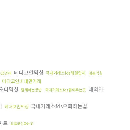
테더코인믹싱
국내거래소fds해결업체
송금업체
검돈믹싱
입
테더코인비대면거래
오다믹싱
해외자
탈세하는방법
국내거래소fds뚫어주는곳
다
국내거래소fds우회하는법
테더코인믹싱
이트
리플코인파는곳