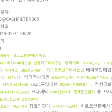
작성자
G@CASHFILTER365
작성일
026-05-31 06:20
조회
8
비트코인판매사이트
자금믹싱
장외거래
신용카드테더구입
내거래소fds피하는법
테더개인지갑
비트
테더코인매
카드로코인구매하는법
검돈현금화문의
체
해외자금
테더전송대행
이더리움현금화
국내거래소fds피하는법
모든코인구입가능
금
usdc구입대행
대검현금화
정치자금현금화
테더코인추척피하기
오다세탁
중고오
탈세돈현금화
usdc전송대행
내거래소fds송금시간
든코인현금화
알트코인구매
잡코인판매
비트코인판매사
중고오다
돈믹싱수수료최저
핑오다믹싱