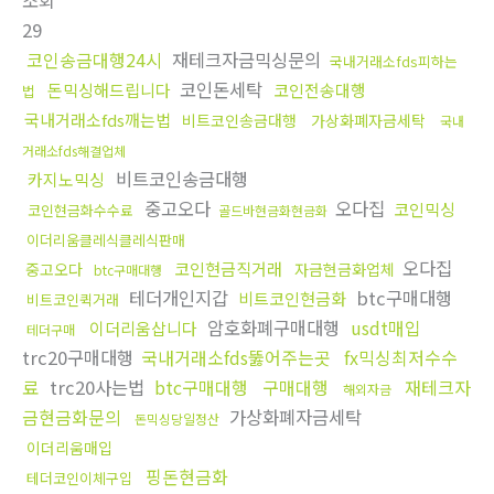
조회
29
코인송금대행24시
재테크자금믹싱문의
국내거래소fds피하는
코인돈세탁
돈믹싱해드립니다
코인전송대행
법
국내거래소fds깨는법
비트코인송금대행
가상화폐자금세탁
국내
거래소fds해결업체
비트코인송금대행
카지노믹싱
중고오다
오다집
코인믹싱
코인현금화수수료
골드바현금화현금화
이더리움클레식클레식판매
오다집
코인현금직거래
중고오다
자금현금화업체
btc구매대행
테더개인지갑
btc구매대행
비트코인현금화
비트코인퀵거래
암호화폐구매대행
usdt매입
이더리움삽니다
테더구매
trc20구매대행
국내거래소fds뚫어주는곳
fx믹싱최저수수
료
trc20사는법
btc구매대행
구매대행
재테크자
해외자금
금현금화문의
가상화폐자금세탁
돈믹싱당일정산
이더리움매입
핑돈현금화
테더코인이체구입