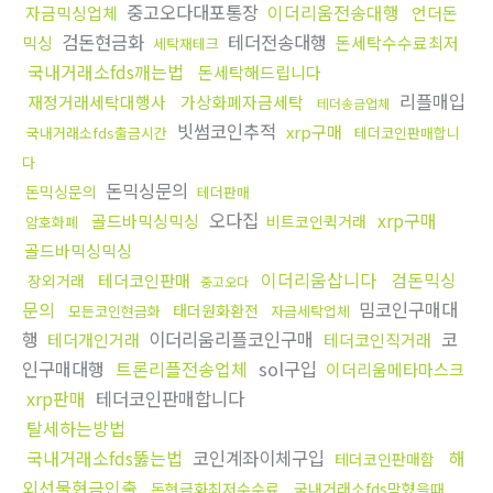
중고오다대포통장
이더리움전송대행
자금믹싱업체
언더돈
검돈현금화
테더전송대행
믹싱
돈세탁수수료최저
세탁재테크
국내거래소fds깨는법
돈세탁해드립니다
리플매입
재정거래세탁대행사
가상화폐자금세탁
테더송금업체
빗썸코인추적
xrp구매
국내거래소fds출금시간
테더코인판매합니
다
돈믹싱문의
돈믹싱문의
테더판매
오다집
xrp구매
골드바믹싱믹싱
비트코인퀵거래
암호화폐
골드바믹싱믹싱
이더리움삽니다
검돈믹싱
테더코인판매
장외거래
중고오다
문의
밈코인구매대
태더원화환전
모든코인현금화
자금세탁업체
행
이더리움리플코인구매
코
테더개인거래
테더코인직거래
인구매대행
트론리플전송업체
sol구입
이더리움메타마스크
xrp판매
테더코인판매합니다
탈세하는방법
국내거래소fds뚫는법
코인계좌이체구입
해
테더코인판매함
외선물현금인출
돈현금화최저수수료
국내거래소fds막혔을때