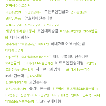
돈믹싱수수료최저
모든코인현금화
코인송금대리
언더돈현금화
리플송금업체
암호화폐전송대행
빗썸fds푸는법
리플코인구매
모든코인구입
비트코인구입
코인대리송금
tron현금
재정거래믹싱대행사
바이낸스구입대행
화
테더원화환전
국내거래소fds뚫는법
국내거래소fds송금시간
비트매입
테더송금업체
xrp구매
테더무통테더전송대행
국내거래소fds뚫어주는곳
비트코인전송대행
sol현금화
국내거래소fds출금시간
코인믹싱
자금현금화업체
아프리카tv돈믹싱
코인전송otc공식업체
usdc현금화
솔라나매입
코인손대손
암호화폐구매대행
솔라나현금화
검돈믹싱
국내거래소fds뚫는법
정치자금세탁방법
테
국내
신용카드비트코인구입
btc구매대행
업비트코인추적
더코인송금
밈코인구매대행
거래소fds우회하는법