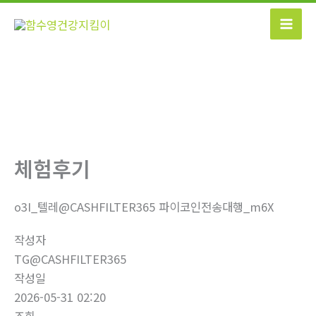
콘
텐
츠
로
건
너
뛰
기
체험후기
o3I_텔레@CASHFILTER365 파이코인전송대행_m6X
작성자
TG@CASHFILTER365
작성일
2026-05-31 02:20