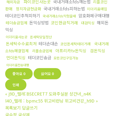
파이코인사는곳
국내거래소fds깨는법
리플코인
해외자금
국내거래소fds피하는법
판매
정치자금현금화
이더리움매입
테더코인추척피하기
암호화폐구매대행
국내거래소fds막혔을때
돈믹싱방법
코인현금직거래
해외돈
테더송금업체
대검믹싱
믹싱
이더리움사는곳
돈세탁당일정산
돈세탁수수료최저
테더손대손
국내거래
코인돈세탁테더거래
아프리카tv돈믹싱
검돈믹싱
소fds해결업체
리플송금업체
언더돈믹싱
테더코인송금
모든코인구입가능
이더리움전송대행
좋아요
0
싫어요
0
인쇄
«
j9D_텔레:BSECRET7 도와주실분 상간녀_n4K
l4O_텔레 : bpmc55 위고비런닝 위고비건강_h9D
»
목록보기
답글쓰기
글수정
글삭제