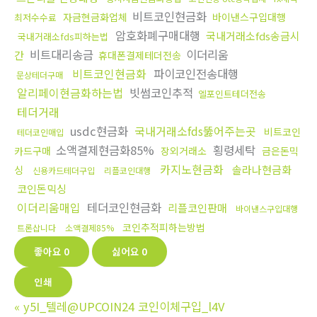
비트코인현금화
자금현금화업체
바이낸스구입대행
최저수수료
암호화폐구매대행
국내거래소fds송금시
국내거래소fds피하는법
비트대리송금
이더리움
간
휴대폰결제테더전송
비트코인현금화
파이코인전송대행
문상테더구매
알리페이현금화하는법
빗썸코인추적
엘포인트테더전송
테더거래
usdc현금화
국내거래소fds뚫어주는곳
비트코인
테더코인매입
소액결제현금화85%
횡령세탁
카드구매
장외거래소
금은돈믹
카지노현금화
솔라나현금화
싱
신용카드테더구입
리플코인대행
코인돈믹싱
이더리움매입
테더코인현금화
리플코인판매
바이낸스구입대행
코인추적피하는방법
트론삽니다
소액결제85%
좋아요
0
싫어요
0
인쇄
«
y5I_텔레@UPCOIN24 코인이체구입_l4V