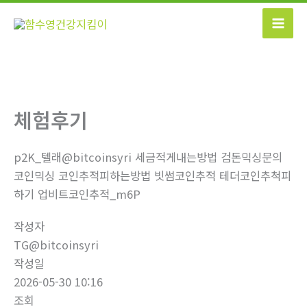
콘
텐
츠
로
건
너
체험후기
뛰
기
p2K_텔래@bitcoinsyri 세금적게내는방법 검돈믹싱문의
코인믹싱 코인추적피하는방법 빗썸코인추적 테더코인추척피
하기 업비트코인추적_m6P
작성자
TG@bitcoinsyri
작성일
2026-05-30 10:16
조회