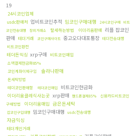
19
24시코인업체
업비트코인추적
밈코인구매대행
usdc판매처
24시코인구매
비트
리플 잡코인
탈세하는방법
이더리움판매
코인전송대행
장외거래소
판매
중고오다대포통장
테더거래
테더전송대행
코인구매사이트
비트코인환전
xrp구매
테더돈믹싱
비트코인매입
소액결제현금화85%
솔라나판매
코인계좌이체구입
돈세탁방법
비트코인현금화
테더코인판매함
테더코인매입
xrp판매
이더리움클레식사는곳
신용카드비트코인
핸드폰결제85%
금은돈세탁
이더리움매입
구매방법
밈코인구매대행
usdc전송대행
잡코인구입대행
자금믹싱
테더개인거래