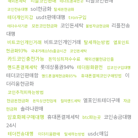
리플코인판매
리플코인판매
해외돈세탁
테더트론파는곳
sol현금화
코인전송대행
탈세돈현금화
usdt판매대행
테더개인지갑
tron구입
코인돈세탁
리플전송
모든코인현금화
테더수사기관
불법자금현금화
대행
비트코인개인거래
비트코인개인거래
탈세하는방법
엘포인트
현금화93%
국내거래소fds출금시간
코인돈세탁
카드코인충전가능
돈믹싱최저수수료
해외선물현금인출
롯데상품권94%
핸드폰결제세탁
테더원화환전
잡코인구입대행
테더코인판매함
이
휴대폰결제코인구매방법
핸드폰결제현금화85%
더리움현금화
코인추적피하는방법
엘포인트테더구매
현금돈현금화
자금
돈믹싱안전업체
컬쳐랜드세탁
솔라나판매
현금화
암호화폐구매대행
휴대폰결제세탁
코인송금대행
btc파는곳
24시
usdc매입
테더전송대행
이더리움판매
탈세하는방법