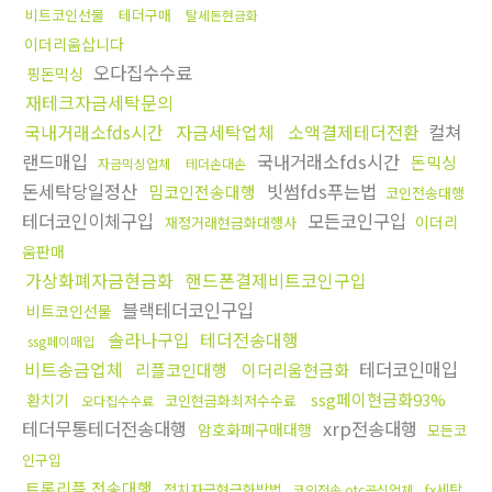
비트코인선물
테더구매
탈세돈현금화
이더리움삽니다
오다집수수료
핑돈믹싱
재테크자금세탁문의
국내거래소fds시간
자금세탁업체
소액결제테더전환
컬쳐
랜드매입
국내거래소fds시간
돈믹싱
자금믹싱업체
테더손대손
돈세탁당일정산
빗썸fds푸는법
밈코인전송대행
코인전송대행
테더코인이체구입
모든코인구입
이더리
재정거래현금화대행사
움판매
가상화폐자금현금화
핸드폰결제비트코인구입
블랙테더코인구입
비트코인선물
솔라나구입
테더전송대행
ssg페이매입
비트송금업체
테더코인매입
리플코인대행
이더리움현금화
ssg페이현금화93%
환치기
코인현금화최저수수료
오다집수수료
테더무통테더전송대행
xrp전송대행
암호화폐구매대행
모든코
인구입
트론리플 전송대행
정치자금현금화방법
fx세탁
코인전송 otc공식업체