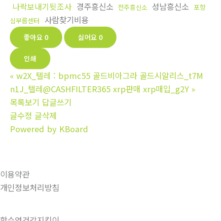
나락보내기뒷조사
경주흥신소
성남흥신소
전주흥신소
포항
사람찾기비용
심부름센터
좋아요
0
싫어요
0
인쇄
«
w2X_텔레 : bpmc55 골드비아그라 골드시알리스_t7M
n1J_텔레@CASHFILTER365 xrp판매 xrp매입_g2Y
»
목록보기
답글쓰기
글수정
글삭제
Powered by KBoard
이용약관
개인정보처리방침
함수영건강지킴이