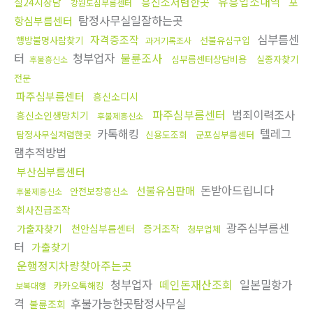
유흥업소내역
흥신소저렴한곳
포
실24시상담
강원도심부름센터
탐정사무실일잘하는곳
항심부름센터
심부름센
자격증조작
행방불명사람찾기
선불유심구입
과거기록조사
터
청부업자
불륜조사
심부름센터상담비용
실종자찾기
후불흥신소
전문
파주심부름센터
흥신소디시
파주심부름센터
범죄이력조사
흥신소인생망치기
후불제흥신소
카톡해킹
텔레그
탐정사무실저렴한곳
신용도조회
군포심부름센터
램추적방법
부산심부름센터
돈받아드립니다
선불유심판매
안전보장흥신소
후불제흥신소
회사진급조작
광주심부름센
가출자찾기
천안심부름센터
증거조작
청부업체
터
가출찾기
운행정지차량찾아주는곳
청부업자
떼인돈재산조회
일본밀항가
카카오톡해킹
보복대행
격
후불가능한곳탐정사무실
불륜조회