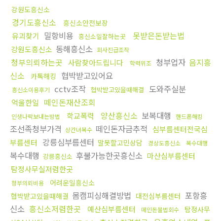
강원도흥신소
경기도흥신소
흥신소안전보장
밀항비용
못받은돈받는법
유괴찾기
흥신소일잘하는곳
동해흥신소
강원도흥신소
회사진급조작
청부의뢰하는곳
청부업자
음지흥
사람찾아드립니다
학력위조
신소
협박받고있어요
카톡해킹
cctv조작
도와주실분
협박받고있을때해결
흥신소이용후기
떼인돈재산조회
억울한일
양산흥신소
보복대행
학교폭력
인생나락보내는방법
핸드폰해킹
조선족청부가격
떼인돈자금추적
심부름센터전국심
상간녀복수
강릉심부름센터
부름센터
말못할고민상담
경상도흥신소
복수대행
복수대행
후불가능한곳흥신소
마산심부름센터
강릉흥신소
탐정사무실저렴한곳
어려운일흥신소
청부의뢰비용
몸캠피싱해결방법
포항흥
협박받고있을때해결
대전심부름센터
신소
흥신소저렴한곳
예산심부름센터
탐정사무
떼인돈불법회수