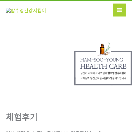
콘
텐
츠
로
건
너
뛰
기
체험후기