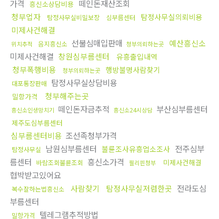
가격
떼인돈재산조회
흥신소상담비용
청부업자
탐정사무실의뢰비용
탐정사무실비밀보장
심부름센터
미제사건해결
선불심매입판매
예산흥신소
음지흥신소
위치추적
청부의뢰하는곳
미제사건해결
창원심부름센터
유흥출입내역
청부폭행비용
행방불명사람찾기
청부의뢰하는곳
탐정사무실상담비용
대포통장판매
청부해주는곳
밀항가격
떼인돈자금추적
부산심부름센터
흥신소인생망치기
흥신소24시상담
제주도심부름센터
심부름센터비용
조선족청부가격
남원심부름센터
전주심부
불륜조사유흥업소조사
탐정사무실
름센터
흥신소가격
미제사건해결
바람조회불륜조회
필리핀청부
협박받고있어요
사람찾기
탐정사무실저렴한곳
전라도심
복수잘하는법흥신소
부름센터
텔레그램추적방법
밀항가격