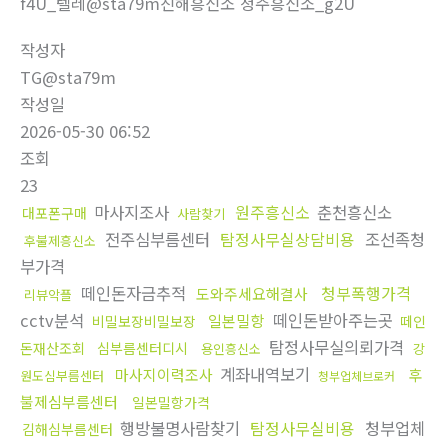
f4U_텔레@sta79m진해흥신소 청주흥신소_g2U
작성자
TG@sta79m
작성일
2026-05-30 06:52
조회
23
마사지조사
원주흥신소
춘천흥신소
대포폰구매
사람찾기
전주심부름센터
탐정사무실상담비용
조선족청
후불제흥신소
부가격
떼인돈자금추적
청부폭행가격
도와주세요해결사
리뷰악플
cctv분석
떼인돈받아주는곳
일본밀항
비밀보장비밀보장
떼인
탐정사무실의뢰가격
돈재산조회
심부름센터디시
용인흥신소
강
계좌내역보기
마사지이력조사
후
원도심부름센터
청부업체브로커
불제심부름센터
일본밀항가격
행방불명사람찾기
탐정사무실비용
청부업체
김해심부름센터