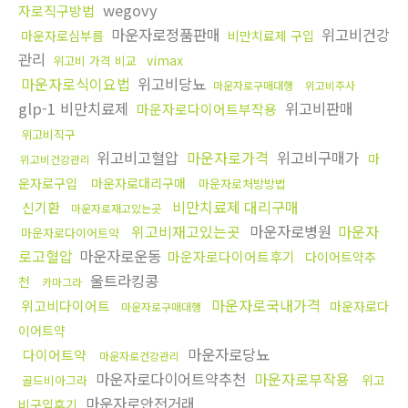
wegovy
자로직구방법
마운자로정품판매
위고비건강
마운자로심부름
비만치료제 구입
관리
vimax
위고비 가격 비교
마운자로식이요법
위고비당뇨
마운자로구매대행
위고비주사
glp-1 비만치료제
위고비판매
마운자로다이어트부작용
위고비직구
위고비고혈압
마운자로가격
위고비구매가
마
위고비건강관리
운자로구입
마운자로대리구매
마운자로처방방법
비만치료제 대리구매
신기환
마운자로재고있는곳
위고비재고있는곳
마운자로병원
마운자
마운자로다이어트약
로고혈압
마운자로운동
마운자로다이어트후기
다이어트약추
울트라킹콩
천
카마그라
마운자로국내가격
위고비다이어트
마운자로다
마운자로구매대행
이어트약
마운자로당뇨
다이어트약
마운자로건강관리
마운자로다이어트약추천
마운자로부작용
위고
골드비아그라
마운자로안전거래
비구입후기