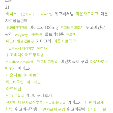
조회
21
비닉스
위고비처방
마운자로재고
마운
마운자로다이어트부작용
자로정품판매
비아그라100mg
위고비건강
위고비구매후기
위고비건강관리
관리
울트라킹콩
wegovy
해포쿠
성인약국
카마그라
마운자로직구
위고비재고있는곳
vimax
비만치료제 대리처방
위고비다이어트부작용
비만치료제 구입
위고비고혈압
마운자로구
위고비다이어트부작용
비아그라
매후기
마운자로다이어트약
위고비구입
아드레닌
아드레닌
위고비구매후기
위고비구입처
카마그라
비만치료제
마운자로심부름
신기환
위고비처방방법
처방
위고비부작용
위고비판매
비만치료제 구입
마운
신기환