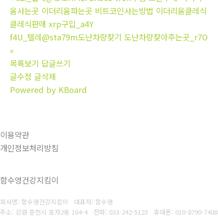
움사는곳 이더리움파는곳 비트코인사는방법 이더리움클레식
클레식판매 xrp구입_a4Y
f4U_텔레@sta79m도난차량찾기 도난차량찾아주는곳_r7O
»
목록보기
답글쓰기
글수정
글삭제
Powered by KBoard
이용약관
개인정보처리방침
함수영건강지킴이
회사명: 함수영건강지킴이 대표자: 함수영
주소: 강원 춘천시 효자2동 164-4
전화: 033-242-5123
휴대폰: 010-8790-7408