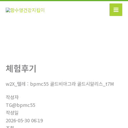
콘
텐
츠
로
건
너
뛰
기
체험후기
w2X_텔레 : bpmc55 골드비아그라 골드시알리스_t7M
작성자
TG@bpmc55
작성일
2026-05-30 06:19