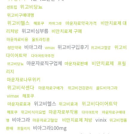
위고비당뇨
센트립
위고비구매대행
위고비헬스
비만치료제 대
마운자로약국가격
해포쿠
카마그라
위고비심부름
리처방
비만치료제 구매
마운자로비용
울트라킹콩
비아그라
위고비구입후기
위고비
성인약국
vimax
위고비고혈압
다이어트약
다이어트약추천
마운자로직구업체
비만치료제
프릴
마운자로판매
위고비당뇨
리지
마운자로나무위키
위고비삭센다
마운자로구매가
위고비건강관리
골드비아그라
vimax
해포쿠
위고비헬스
위고비다이어트약
마운자로효과
위고비효과
마운자로부작용
해포쿠
위고비식이요법
다이어트약
마운자로구매대
비아그라
vinix
비만치료제 처방
마운자로고혈압
위고비정품
행
비아그라100mg
판매
프릴리지