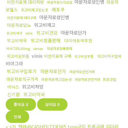
마운자로성인병
비만치료제 대리처방
마운자
마운자로식이요법
해포쿠
로헬스
위고비재고있는곳
마운자로성인병
비만치료제 대리구매
위고비재고
마운자로당뇨
위고비건강
마운자로단가
위고비약가
vinix
위고비정품판매
위고비약국
다이어트약추천
vimax
비아그라100mg
마운자로정품판매
vinix
위고비심부름
비만치료제 구매
위고비직구업체
위고비심부름
비아그라
위고비구입후기
마운자로단가
마운자로안전거래
마운자로직구가격
마운자로재고있는곳
프로코밀
마운자로안전거래
위고비처방
비닉스
신기환
위고비약국
좋아요
0
싫어요
0
인쇄
«
s2I_텔레@CASHFILTER365 tron구입 트론구매 이더리