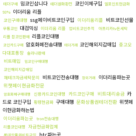
밈코인삽니다
코인이체구입
테더구매
태더원화환전
엘포인트현금화
이더리움 리플
93%
ssg페이비트코인구입
비트코인선물
이더리움리플
코인구매대행
대검믹싱
이더리움 리플
무통코인
업비트코인추적
아프리카tv돈세탁
리플코인대행
리플 잡코인판매
암호화폐전송대행
코인해외지갑매입
중고오
코인카드구매
테더거래
다대포통장
솔라나판매
비트매입
밈코인구매대행
코인해외지갑매입
비트코인전송대행
이더리움파는곳
재테크자금세탁문의
장외거래
위챗페이현금화전문
비트대리송금
카
카드코인구매
신용카드코인대행
암호화폐구매대행
드로 코인구입
구매대행
문화상품권테더전환
위챗페
횡령현금화
이현금화하는법
이더리움파는곳
tron전송대행
자금현금화업체
리플코인대행
btc파는곳
롯데상품권비트구입