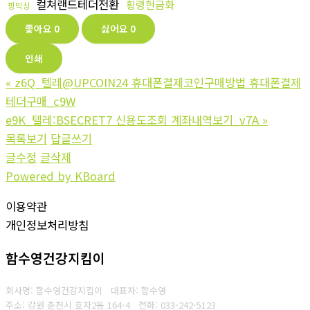
컬쳐랜드테더전환
횡령현금화
핑믹싱
좋아요
0
싫어요
0
인쇄
«
z6Q_텔레@UPCOIN24 휴대폰결제코인구매방법 휴대폰결제
테더구매_c9W
e9K_텔레:BSECRET7 신용도조회 계좌내역보기_v7A
»
목록보기
답글쓰기
글수정
글삭제
Powered by KBoard
이용약관
개인정보처리방침
함수영건강지킴이
회사명: 함수영건강지킴이 대표자: 함수영
주소: 강원 춘천시 효자2동 164-4
전화: 033-242-5123