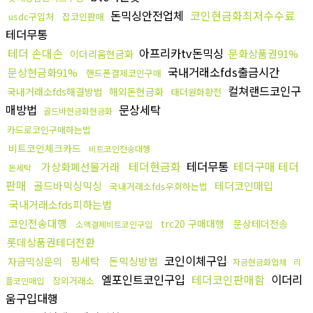
돈믹싱안전업체
코인현금화최저수수료
usdc구입처
잡코인판매
테더무통
테더 손대손
아프리카tv돈믹싱
문화상품권91%
이더리움현금화
국내거래소fds출금시간
문상현금화91%
핸드폰결제코인구매
컬쳐랜드코인구
국내거래소fds해결방법
해외돈현금화
태더원화환전
매방법
문상세탁
골드바현금화현금화
카드로코인구매하는법
비트코인체크카드
비트코인전송대행
테더현금화
테더무통
테더구매 테더
가상화폐선물거래
돈세탁
판매
골드바믹싱믹싱
테더코인매입
국내거래소fds우회하는법
국내거래소fds피하는법
코인전송대행
trc20 구매대행
문상테더전송
소액결제비트코인구입
롯데상품권테더전환
코인이체구입
핑세탁
돈믹싱방법
자금믹싱문의
자금현금화업체
리
엘포인트코인구입
테더코인판매함
이더리
장외거래소
플코인매입
움구입대행