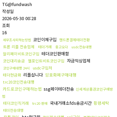
TG@fundwash
작성일
2026-05-30 00:28
조회
16
코인이체구입
핸드폰결제테더전환
세무조사피하는방법
트론 리플 전송업체
테더거래
중고오다
usdc전송대행
테더코인판매함
알리페이비트코인구입
자금믹싱업체
코인대리송금
엘포인트비트코인구입
usdc구입처
코인구매대행 24시
리플삽니다
암호화폐구매대행
테더현금화
trc20코인전송대행
카드로코인구매하는법
ssg페이테더전송
신세계상품권코인구매방
법
국내거래소fds송금시간
횡령세탁
테더코인직거래
trc20 판매
테더전송대행