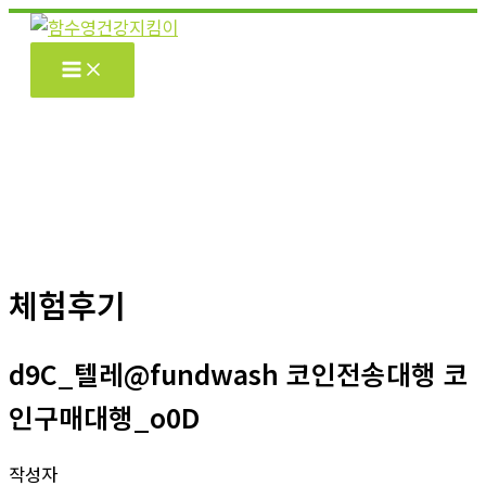
콘
텐
츠
로
건
너
뛰
기
체험후기
d9C_텔레@fundwash 코인전송대행 코
인구매대행_o0D
작성자