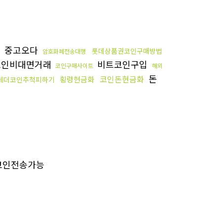
중고오다
롯데상품권코인구매방법
암호화폐전송대행
코인비대면거래
비트코인구입
코인구매사이트
해외
돈
코인돈현금화
횡령현금화
테더코인추척피하기
코인전송가능