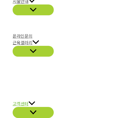
시술안내
온라인문의
근육갤러리
고객센터