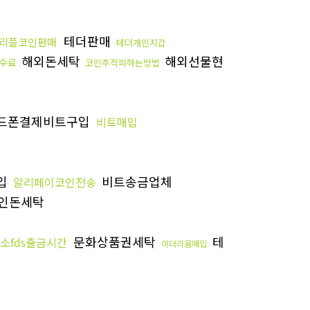
테더판매
리플코인판매
테더개인지갑
해외돈세탁
해외선물현
수료
코인추적피하는방법
드폰결제비트구입
비트매입
입
비트송금업체
알리페이코인전송
인돈세탁
문화상품권세탁
테
소fds출금시간
이더리움매입