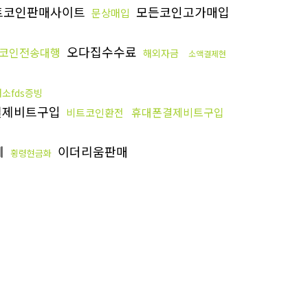
트코인판매사이트
모든코인고가매입
문상매입
오다집수수료
코인전송대행
해외자금
소액결제현
소fds증빙
결제비트구입
휴대폰결제비트구입
비트코인환전
체
이더리움판매
횡령현금화