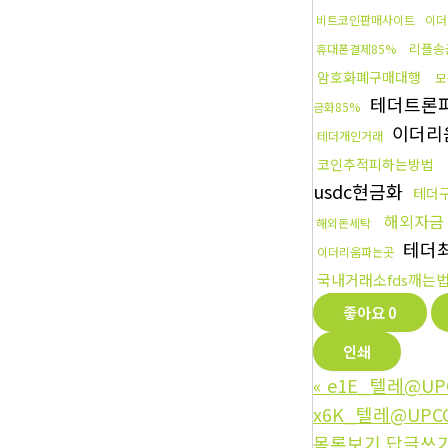
비트코인판매사이트
이더
리플송
휴대폰결제85%
암호화폐구매대행
모
테더트론
금화85%
이더리
테더개인거래
코인추적피하는방법
usdc현금화
테더
해외자금
해외돈세탁
테더
이더리움파는곳
국내거래소fds깨는
좋아요
0
인쇄
«
e1E_텔레@UP
x6K_텔레@UP
목록보기
답글쓰