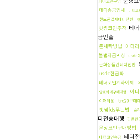
문상코
파이코인구입
테더송금업체
비트코
핸드폰결제테더전환
테더
빗썸코인추적
금인출
돈세탁방법
이더
불법자금믹싱
usd
문화상품권테더전환
usdc현금화
테더코인계좌이체
이더
암호화폐구매대행
trc20구매
이더리움
빗썸fds푸는법
솔
더전송대행
핑돈현
문상코인구매방법
테더전
테더코인송금