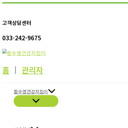
콘
텐
고객상담센터
츠
로
033-242-9675
건
너
뛰
기
홈
│
관리자
함수영건강지킴이