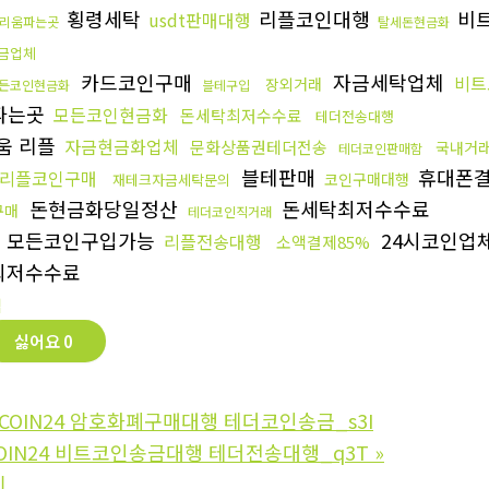
횡령세탁
리플코인대행
비
usdt판매대행
리움파는곳
탈세돈현금화
금업체
카드코인구매
자금세탁업체
비트
장외거래
든코인현금화
블테구입
파는곳
모든코인현금화
돈세탁최저수수료
테더전송대행
움 리플
자금현금화업체
문화상품권테더전송
국내거래
테더코인판매함
블테판매
휴대폰
리플코인구매
코인구매대행
재테크자금세탁문의
돈현금화당일정산
돈세탁최저수수료
구매
테더코인직거래
모든코인구입가능
24시코인업
리플전송대행
소액결제85%
최저수수료
법
싫어요
0
COIN24 암호화폐구매대행 테더코인송금_s3I
COIN24 비트코인송금대행 테더전송대행_q3T
»
기