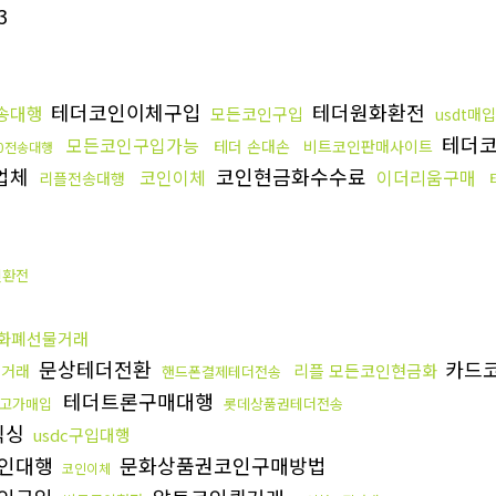
3
테더코인이체구입
테더원화환전
전송대행
모든코인구입
usdt매입
테더
모든코인구입가능
테더 손대손
비트코인판매사이트
20전송대행
업체
코인현금화수수료
코인이체
이더리움구매
리플전송대행
인환전
화폐선물거래
문상테더전환
카드
리플 모든코인현금화
직거래
핸드폰결제테더전송
테더트론구매대행
고가매입
롯데상품권테더전송
믹싱
usdc구입대행
인대행
문화상품권코인구매방법
코인이체