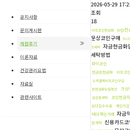
2026-05-29 17:2
조회
공지사항
18
xrp
문의게시판
비트코인현금화
문상코인구매
trc
체험후기
자금현금화
돈세탁
세탁방법
이론자료
파이코인
건강관리요법
현금돈현금화
비트코
소액결제비트코인구입
자료실
가상
돈현금화당일정산
관련사이트
코인현금
금은돈세탁
오다집수수료
개인지갑
자금
테더개인거래
신용카드코
돈세탁