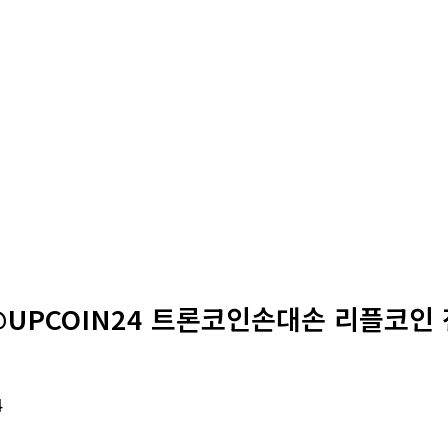
@UPCOIN24 트론코인손대손 리플코인 
4