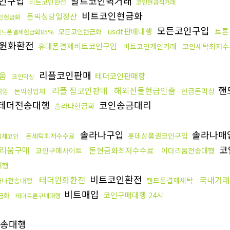
인구입
알트코인퀵거래
비트코인환전
코인현금직거래
비트코인현금화
돈믹싱당일정산
인현금화
모든코인구입
usdt판매대행
트론
모든코인현금화
핸드폰결제현금화85%
원화환전
휴대폰결제비트코인구입
비트코인개인거래
코인세탁최저수
리플코인판매
리움
테더코인판매함
코인믹싱
핸
리플 잡코인판매
해외선물현금인출
현금돈믹싱
c매입
돈믹싱업체
테더전송대행
코인송금대리
솔라나현금화
솔라나구입
솔라나매
롯데상품권코인구입
돈세탁최저수수료
이체코인
코
리움구매
돈현금화최저수수료
코인구매사이트
이더리움전송대행
대행
비트코인환전
테더원화환전
국내거래
핸드폰결제세탁
라나전송대행
비트매입
코인구매대행 24시
금화
테더트론구매대행
송대행