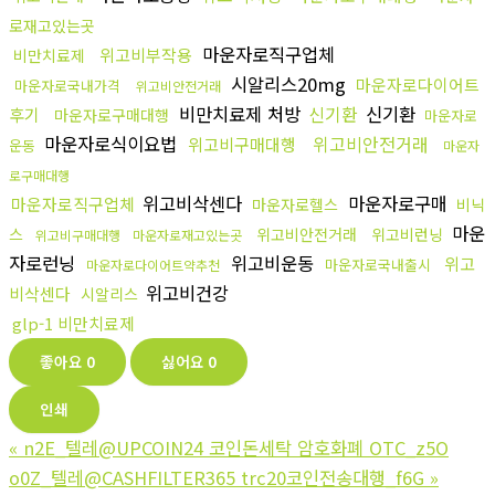
로재고있는곳
마운자로직구업체
위고비부작용
비만치료제
시알리스20mg
마운자로다이어트
마운자로국내가격
위고비안전거래
비만치료제 처방
신기환
신기환
후기
마운자로구매대행
마운자로
마운자로식이요법
위고비안전거래
위고비구매대행
운동
마운자
로구매대행
위고비삭센다
마운자로구매
마운자로직구업체
마운자로헬스
비닉
마운
스
위고비안전거래
위고비런닝
위고비구매대행
마운자로재고있는곳
자로런닝
위고비운동
위고
마운자로국내출시
마운자로다이어트약추천
위고비건강
비삭센다
시알리스
glp-1 비만치료제
좋아요
0
싫어요
0
인쇄
«
n2E_텔레@UPCOIN24 코인돈세탁 암호화폐 OTC_z5O
o0Z_텔레@CASHFILTER365 trc20코인전송대행_f6G
»