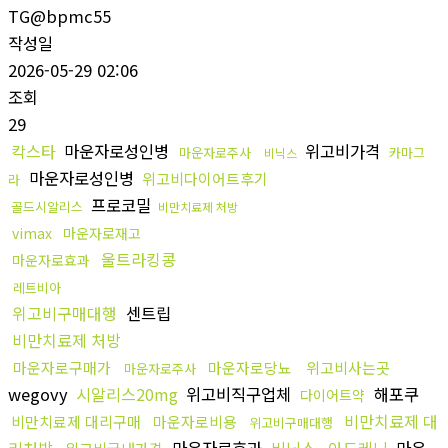
TG@bpmc55
작성일
2026-05-29 02:06
조회
29
칵스타
마운자로성인병
위고비가격
마운자로주사
카마그
비닉스
마운자로성인병
위고비다이어트후기
라
프로코밀
골드시알리스
비만치료제 처방
vimax
마운자로재고
울트라킹콩
마운자로효과
레트비아
위고비구매대행
센트립
비만치료제 처방
마운자로구매가
마운자로당뇨
위고비사는곳
마운자로주사
wegovy
시알리스20mg
위고비직구업체
해포쿠
다이어트약
비만치료제 대
비만치료제 대리구매
마운자로비용
위고비구매대행