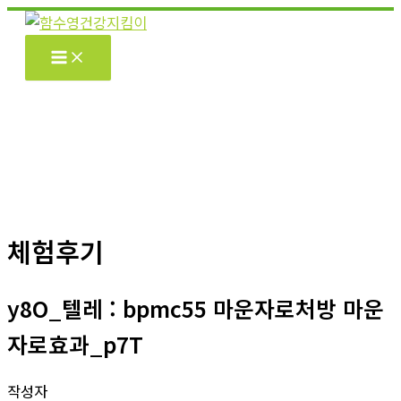
콘
텐
츠
로
건
너
뛰
기
체험후기
y8O_텔레 : bpmc55 마운자로처방 마운
자로효과_p7T
작성자