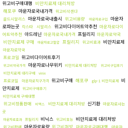
위고비구매대행
비만치료제 대리처방
해포쿠
마운자로국내가격
위고비삭센다
마운자로국내출시
마운자
위고비용량
골드시알리스
마운자로구입
로파는곳
위고비다이어트약추천
마운자로다이
칵스타
시알리스
아드레닌
프릴리지
어트약추천
마운자로국내가격
마운자로약국
비만치료제 구매
프릴리지
비만치료제
위고비효과
마운자로고혈압
마운자로약국
위고비다이어트후기
프로코밀
마운자로나무위키
비만치료제 대리처방
위고비약국가격
위고비구입후기
비만치료제 대리구매
vinix
위고비구매
해포쿠
비
프로코밀
마운자로직구가격
glp-1 비만치료제
만치료제
위고비구매후기
비만치료제 구매대행
신기환
위고비정품판매
비만치료제 대리처방
마운자로사는
비맥스
곳
비닉스
비만치료제 대리처방
프릴리지
위고비효능
마운자로효과
마운자로용량
위고비처방
마운자로구매대행
위고비판매
마운자