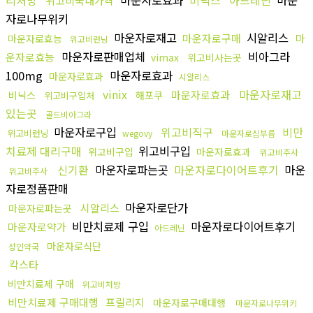
리처방
마운자로효과
비닉스
아드레닌
마운
위고비국내가격
자로나무위키
마운자로재고
시알리스
마운자로구매
마
마운자로효능
위고비런닝
마운자로판매업체
비아그라
운자로효능
vimax
위고비사는곳
100mg
마운자로효과
마운자로효과
시알리스
vinix
마운자로재고
마운자로효과
비닉스
해포쿠
위고비구입처
있는곳
골드비아그라
마운자로구입
위고비직구
비만
위고비런닝
wegovy
마운자로심부름
치료제 대리구매
위고비구입
위고비구입
마운자로효과
위고비주사
신기환
마운자로파는곳
마운자로다이어트후기
마운
위고비주사
자로정품판매
마운자로단가
시알리스
마운자로파는곳
비만치료제 구입
마운자로다이어트후기
마운자로약가
아드레닌
마운자로식단
성인약국
칵스타
비만치료제 구매
위고비처방
비만치료제 구매대행
프릴리지
마운자로구매대행
마운자로나무위키