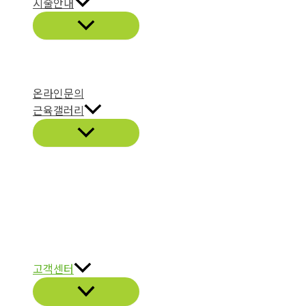
시술안내
온라인문의
근육갤러리
고객센터