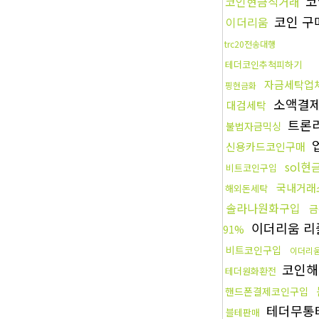
코
코인현금직거래
코인 구
이더리움
trc20전송대행
테더코인추척피하기
자금세탁업
핑현금화
소액결
대검세탁
트론
불법자금믹싱
신용카드코인구매
sol현
비트코인구입
국내거래
해외돈세탁
솔라나원화구입
금
이더리움 
91%
비트코인구입
이더리
코인해
테더원화환전
핸드폰결제코인구입
테더무통
블테판매