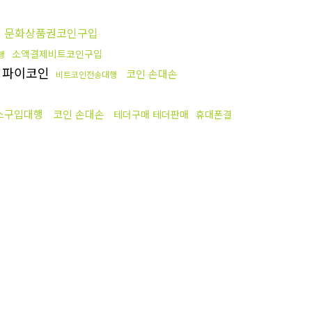
문화상품권코인구입
소액결제비트코인구입
행
파이코인
코인 손대손
비트코인전송대행
스구입대행
코인 손대손
테더구매 테더판매
휴대폰결