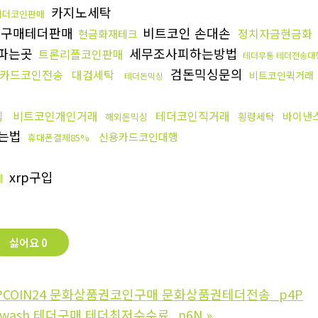
카지노세탁
테더코인판매
구매테더판매
비트코인 손대손
정치자금현금화
현금화재테크
c파는곳
세무조사피하는방법
트론리플코인판매
테더무통 테더전송대
검돈믹싱문의
카드코인전송
대검세탁
비트코인퀵거래
테더돈믹싱
입
비트코인개인거래
테더코인직거래
바이낸
횡령세탁
해외돈믹싱
는법
신용카드코인대행
휴대폰결제85%
xrp구입
체
싫어요
0
PCOIN24 문화상품권코인구매 문화상품권테더전송_p4P
dwash 테더구매 테더최저수수료_n6N
»