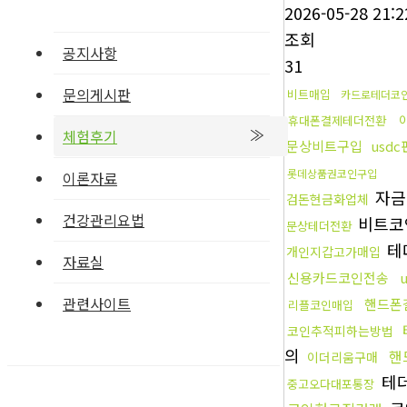
2026-05-28 21:2
조회
공지사항
31
문의게시판
비트매입
카드로테더코
휴대폰결제테더전환
체험후기
문상비트구입
usd
롯데상품권코인구입
이론자료
자금
검돈현금화업체
건강관리요법
비트코
문상테더전환
테
개인지갑고가매입
자료실
신용카드코인전송
관련사이트
핸드폰
리플코인매입
코인추적피하는방법
의
핸
이더리움구매
테
중고오다대포통장