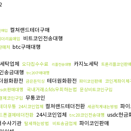
2
컬쳐랜드테더구매
인매입
비트코인전송대행
이더리움매입
btc구매대행
c판매처
세탁업체
카지노세탁
오다집수수료
트론리플코인판
리플전송대행
인송금대행
trc20구매대행
더원화환전
테더원화환전
코인계좌이체
금은돈믹싱
파이코인판매
국내거래소fds우회하는법
usdt판매대행
문상비트코인구입
무통코인
결제코인구입
컬쳐랜드테더전환
파이
테더무통
24시코인업체
세금적게내는방법
24시코인업체
usdc현금
드폰결제테더전환
trc20코인전송대행
더수사기관
파이코인판매
탈세하는방법
비트송금업체