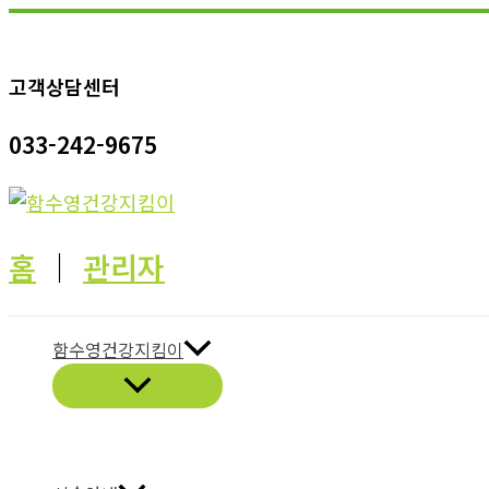
콘
텐
고객상담센터
츠
로
033-242-9675
건
너
뛰
기
홈
│
관리자
함수영건강지킴이