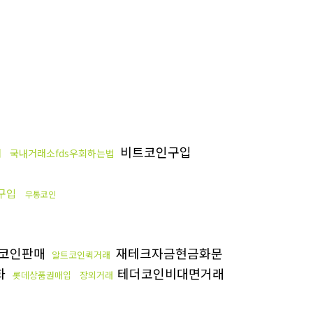
비트코인구입
매
국내거래소fds우회하는법
구입
무통코인
코인판매
재테크자금현금화문
알트코인퀵거래
화
테더코인비대면거래
롯데상품권매입
장외거래