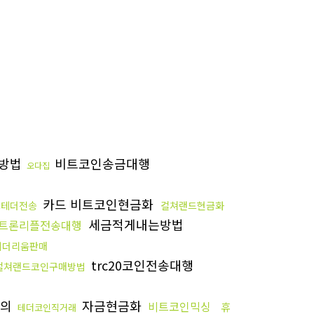
방법
비트코인송금대행
오다집
카드 비트코인현금화
드테더전송
컬쳐랜드현금화
세금적게내는방법
트론리플전송대행
이더리움판매
trc20코인전송대행
컬쳐랜드코인구매방법
문의
자금현금화
비트코인믹싱
휴
테더코인직거래