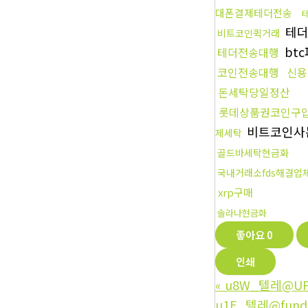
대폰결제테더전송
테더
비트코인퀵거래
bt
테더전송대행
코인전송대행
신용
돈세탁당일정산
롯데상품권코인구
비트코인사
제세탁
골드바세탁현금화
국내거래소fds해결업
xrp구매
솔라나현금화
좋아요
0
인쇄
«
u8W_텔레@U
u1E_텔레@fun