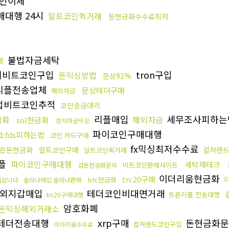
인이체
매대행 24시
알트코인퀵거래
돈현금화수수료최저
불법자금세탁
체
제비트코인구입
tron구입
돈믹싱방법
문상91%
리플전송업체
문상테더구매
해외자금
업비트코인추적
코인송금대리
리플매입
세무조사피하는
금화
해외자금
sol현금화
정치자금믹싱
파이코인구매대행
소fds피하는법
코인 카드구매
fx믹싱최저수수료
은돈현금화
알트코인구매
컬쳐랜
알트코인퀵거래
리플
파이코인구매대행
세탁재테크
비트코인판매사이트
검돈현금화문의
이더리움현금화
trc20구매
btc현금화
움삽니다
솔라나매입 솔라나판매
외지갑매입
테더코인비대면거래
트론리플 전송대행
trc20구매대행
암호화폐
돈믹싱해외거래소
테더전송대행
xrp구매
돈현금화
컬쳐랜드코인구입
이더리움수수료