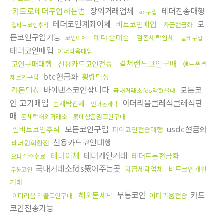
카드로테더구입하는법
장외거래업체
테더전송대행
sol구입
테더코인계좌이체
모
비트코인매입
자금현금화
업비트코인추적
든코인구입가능
테더 손대손
검돈세탁업체
코인이체
블테구입
테더코인매입
이더리움매입
컬쳐랜드코인구매
코인구매대행
신용카드코인전송
핸드폰결
btc현금화
횡령믹싱
제코인구입
검돈믹싱
바이낸스코인삽니다
모든코
국내거래소fds막혔을때
인 고가매입
이더리움클레식클레식판
돈세탁업체
언더돈세탁
매
돈세탁해외거래소
롯데상품권코인구매
모든코인구입
usdc현금화
업비트코인추적
파이코인전송대행
신용카드코인대행
테더원화환전
테더이체
테더개인거래
테더트론현금화
오다집수수료
국내거래소fds뚫어주는곳
자금세탁업체
비트코인개인
무통코인
거래
무통코인
카드
해외돈세탁
이더리움전송
이더리움 리플코인구매
코인전송가능