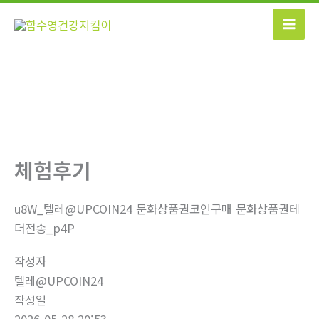
콘
텐
츠
로
건
너
뛰
기
체험후기
u8W_텔레@UPCOIN24 문화상품권코인구매 문화상품권테
더전송_p4P
작성자
텔레@UPCOIN24
작성일