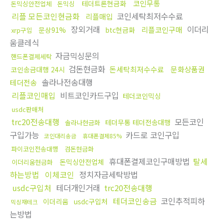
코인무통
테더트론현금화
돈믹싱안전업체
돈믹싱
리플 모든코인현금화
코인세탁최저수수료
리플매입
장외거래
이더리
리플코인구매
문상91%
btc현금화
xrp구입
움클레식
자금믹싱문의
핸드폰결제세탁
검돈현금화
돈세탁최저수수료
문화상품권
코인송금대행 24시
솔라나전송대행
테더전송
리플코인매입
비트코인카드구입
테더코인믹싱
usdc판매처
trc20전송대행
모든코인
테더무통 테더전송대행
솔라나현금화
구입가능
카드로 코인구입
코인대리송금
휴대폰결제85%
파이코인전송대행
검돈현금화
휴대폰결제코인구매방법
탈세
돈믹싱안전업체
이더리움현금화
하는방법
이체코인
정치자금세탁방법
usdc구입처
테더개인거래
trc20전송대행
테더코인송금
코인추적피하
이더리움
usdc구입처
믹싱재테크
는방법