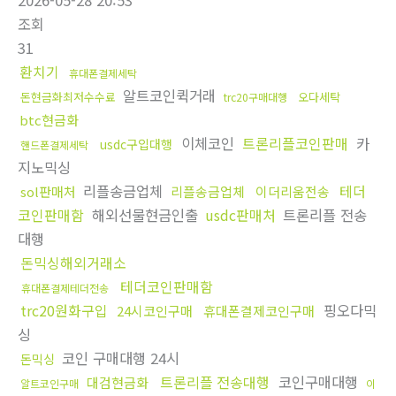
2026-05-28 20:53
조회
31
환치기
휴대폰결제세탁
알트코인퀵거래
돈현금화최저수수료
오다세탁
trc20구매대행
btc현금화
이체코인
트론리플코인판매
카
usdc구입대행
핸드폰결제세탁
지노믹싱
리플송금업체
테더
sol판매처
리플송금업체
이더리움전송
코인판매함
해외선물현금인출
usdc판매처
트론리플 전송
대행
돈믹싱해외거래소
테더코인판매함
휴대폰결제테더전송
trc20원화구입
핑오다믹
24시코인구매
휴대폰결제코인구매
싱
코인 구매대행 24시
돈믹싱
트론리플 전송대행
코인구매대행
대검현금화
알트코인구매
이