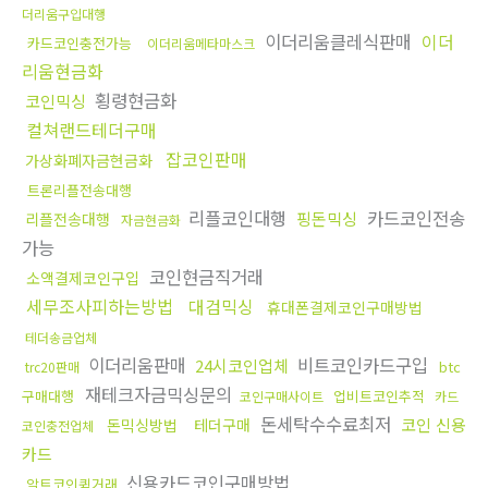
더리움구입대행
이더리움클레식판매
이더
카드코인충전가능
이더리움메타마스크
리움현금화
횡령현금화
코인믹싱
컬쳐랜드테더구매
잡코인판매
가상화폐자금현금화
트론리플전송대행
리플코인대행
카드코인전송
핑돈믹싱
리플전송대행
자금현금화
가능
코인현금직거래
소액결제코인구입
세무조사피하는방법
대검믹싱
휴대폰결제코인구매방법
테더송금업체
이더리움판매
비트코인카드구입
24시코인업체
btc
trc20판매
재테크자금믹싱문의
구매대행
업비트코인추적
코인구매사이트
카드
돈세탁수수료최저
코인 신용
돈믹싱방법
테더구매
코인충전업체
카드
신용카드코인구매방법
알트코인퀵거래