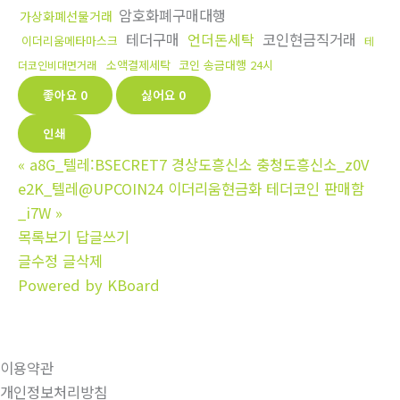
암호화폐구매대행
가상화폐선물거래
테더구매
언더돈세탁
코인현금직거래
이더리움메타마스크
테
소액결제세탁
코인 송금대행 24시
더코인비대면거래
좋아요
0
싫어요
0
인쇄
«
a8G_텔레:BSECRET7 경상도흥신소 충청도흥신소_z0V
e2K_텔레@UPCOIN24 이더리움현금화 테더코인 판매함
_i7W
»
목록보기
답글쓰기
글수정
글삭제
Powered by KBoard
이용약관
개인정보처리방침