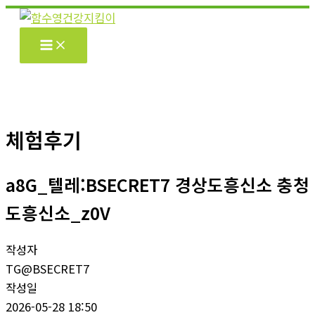
콘
텐
츠
로
건
너
뛰
체험후기
기
a8G_텔레:BSECRET7 경상도흥신소 충청
도흥신소_z0V
작성자
TG@BSECRET7
작성일
2026-05-28 18:50