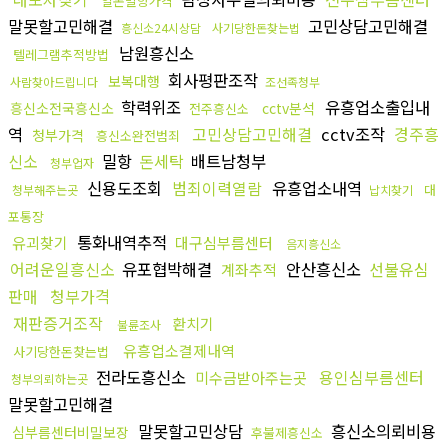
일본밀항가격
말못할고민해결
고민상담고민해결
흥신소24시상담
사기당한돈찾는법
남원흥신소
텔레그램추적방법
회사평판조작
보복대행
사람찾아드립니다
조선족청부
학력위조
유흥업소출입내
흥신소전국흥신소
cctv분석
전주흥신소
역
고민상담고민해결
cctv조작
경주흥
청부가격
흥신소완전범죄
신소
밀항
돈세탁
배트남청부
청부업자
신용도조회
범죄이력열람
유흥업소내역
대
청부해주는곳
납치찾기
포통장
통화내역추적
유괴찾기
대구심부름센터
음지흥신소
어려운일흥신소
유포협박해결
안산흥신소
선불유심
계좌추적
판매
청부가격
재판증거조작
환치기
불륜조사
유흥업소결제내역
사기당한돈찾는법
전라도흥신소
용인심부름센터
미수금받아주는곳
청부의뢰하는곳
말못할고민해결
말못할고민상담
흥신소의뢰비용
심부름센터비밀보장
후불제흥신소