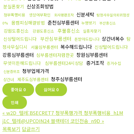
신상조회방법
분실폰찾기
신분세탁
청부폭행비용
생상여부확인
회사평판조작
탐정사무실의뢰위험성
춘천심부름센터
몸캠피싱해결방법
누명벗기
0%
부산흥신소
후불흥신소
강원도흥신소
강원도흥신소
실종자찾기
부산심부름센터
상간녀복수
신상털어드립니다
탐
돈받아드립니다
복수해드립니다
정사무실디시
신상털어드립니다
서울심부름센터
강릉심부름센터
창원심부름센터
심부름센터저렴한곳
증거조작
무엇이든해드립니다
심부름센터24시상담
증거수집
청부업체가격
신분증위조
청주심부름센터
제주도심부름센터
상간녀
좋아요
0
싫어요
0
인쇄
«
w2D_텔레:BSECRET7 청부폭행가격 청부폭행비용_h1M
j1C_텔레@UPCOIN24 블랙테더 코인전송_n9D
»
목록보기
답글쓰기