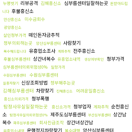
리뷰공격
심부름센터일잘하는곳
김해흥신소
누명벗기
돈받아드립
후불흥신소
니다
미수금회수
안산흥신소
광양흥신소
떼인돈자금추적
살인청부가격
사람찾기
청부의뢰하는곳
양산심부름센터
유흥업소조사
전주흥신소
복수해드립니다
계좌추적
상간녀복수
청부가격
후불심부름센터
유흥업소내역
생상여부확인
심부름센터의뢰위험성0%
밀항가격
수원심부름센터
수원심부름센터
신상조회방법
청부해주는곳
실종자찾기
김해심부름센터
차량찾기
어려운일흥신소
진해흥신소
청부폭행
흥신소의뢰가격
탐정사무실일잘하는곳
청부업자
순천흥신
흥신소가격
계좌추적
소
제주도심부름센터
상간남
탐정사무실의뢰위험성0%
부산심부름센터
복수
상간녀상간남
회사진급조작
파주심부름센터
운행정지차량찾기
양산심부름센터
복수대행
유흥업소내역