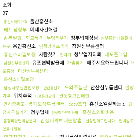
조회
27
울산흥신소
흥신소의뢰가격
배트남청부
미제사건해결
일본밀항
청부업체상담
학교폭력
누명씌우기
심부름센터일잘하
용인흥신소
창원심부름센터
인생망가트리기
는곳
흥신소비밀보장
사람찾기
청부업자의뢰
대포폰매입
환치기
유포협박받을때
해주세요해드립니다
가출찾기
대
남원심부름센터
마산심부름센터
포통장
흥신소비밀보장
도와주실분
안산심부름센터
밀항
탐정사무실안전보장
안산흥신소
위치추적
가격
말못할고민해결
대포통장판매
경기도심부름센터
흥신소일잘하는곳
면허증위조
cctv조작
탐
청부업체
흥신소의뢰비용
정사무실가격
인생망가뜨리는법
인생나락보내는방법
몸캠피싱협박받을때
신상털어드립니다
협박받고
있을때해결
대포차찾기
탐정사무실의뢰비용
전주심부름센터