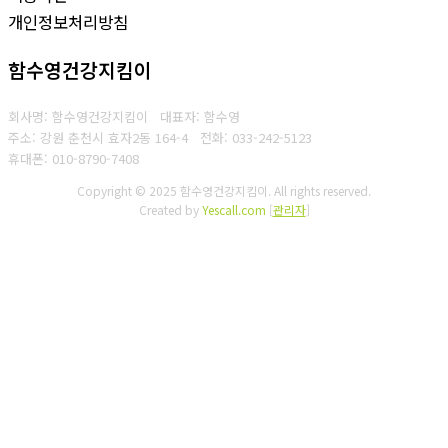
개인정보처리방침
함수영건강지킴이
회사명: 함수영건강지킴이 대표자: 함수영
주소: 강원 춘천시 효자2동 164-4
전화: 033-242-5123
휴대폰: 010-8790-7408
Copyright © 2025 함수영건강지킴이. All rights reserved.
Created by
Yescall.com
[
관리자
]