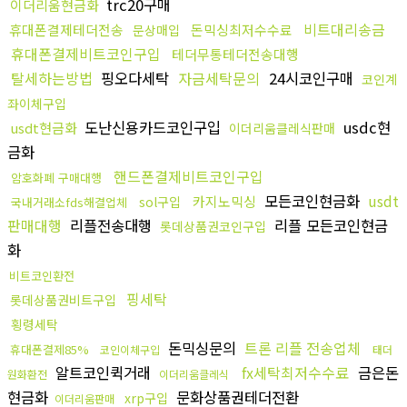
trc20구매
이더리움현금화
비트대리송금
휴대폰결제테더전송
돈믹싱최저수수료
문상매입
휴대폰결제비트코인구입
테더무통테더전송대행
탈세하는방법
핑오다세탁
자금세탁문의
24시코인구매
코인계
좌이체구입
도난신용카드코인구입
usdc현
usdt현금화
이더리움클레식판매
금화
핸드폰결제비트코인구입
암호화폐 구매대행
모든코인현금화
usdt
카지노믹싱
sol구입
국내거래소fds해결업체
판매대행
리플전송대행
리플 모든코인현금
롯데상품권코인구입
화
비트코인환전
핑세탁
롯데상품권비트구입
횡령세탁
돈믹싱문의
트론 리플 전송업체
휴대폰결제85%
코인이체구입
태더
알트코인퀵거래
fx세탁최저수수료
금은돈
원화환전
이더리움클레식
현금화
문화상품권테더전환
xrp구입
이더리움판매