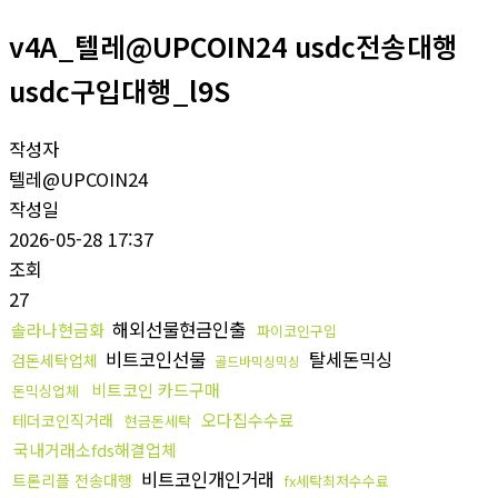
v4A_텔레@UPCOIN24 usdc전송대행
usdc구입대행_l9S
작성자
텔레@UPCOIN24
작성일
2026-05-28 17:37
조회
27
해외선물현금인출
솔라나현금화
파이코인구입
비트코인선물
탈세돈믹싱
검돈세탁업체
골드바믹싱믹싱
비트코인 카드구매
돈믹싱업체
오다집수수료
테더코인직거래
현금돈세탁
국내거래소fds해결업체
비트코인개인거래
트론리플 전송대행
fx세탁최저수수료