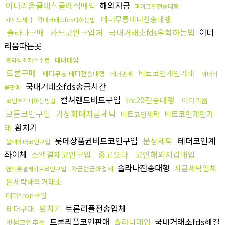
이더리움클레식클레식매입
해외자금
파이코인전송대행
테더무통테더전송대행
카지노세탁
국내거래소fds피하는법
솔라나구매
카드코인구입처
국내거래소fds우회하는법
이더
리움파는곳
테더매입
돈믹싱최저수수료
트론구매
비트코인개인거래
테더무통 테더전송대행
테더판매
이더리
국내거래소fds송금시간
움판매
컬쳐랜드비트구입
trc20전송대행
이더리움
코인추적피하는방법
모든코인구입
가상화폐자금세탁
비트코인개인거
비트코인세탁
환치기
래
롯데상품권비트코인구입
문상세탁
테더코인계
블랙테더코인구입
좌이체
소액결제코인구입
중고오다
코인해외지갑매입
솔라나전송대행
자금세탁업체
자금현금화업체
핸드폰결제비트코인구입
돈세탁해외거래소
테더tron구입
환치기
트론리플전송업체
테더구매
트론리플코인판매
솔라나매입
국내거래소fds해결
빗썸코인추적