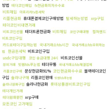
방법
테더코인매입
fx현금화최저수수료
비트매입
아프리카tv돈세탁
리플현금화
휴대폰결제코인구매방법
탈세하는방법
xrp구입
테더코인비대면거래
테더트론현금화
비트매입
비트코인선물
컬쳐랜드
코인구매대행
비트코인구입
카드로테더구입하는법
국내거래소fds시간
국내거래소fds우회하는
현금돈세탁
비트코인구입
법
usdc구입대행
비트코인선물
코인 송금대행 24시
테더무통
빗썸fds푸는법
장외거래
국내거래소fds해결업체
문상현금화91%
코인현금화수수료
블랙테더코인
리플코인구매
구입
솔라나구매
리플코인판매
빗썸fds푸는법
솔라나현금화
롯데상품권비트코인구입
솔라나원화구입
테더개인거래
xrp구매
테더원화환전
모든코인 고가매입