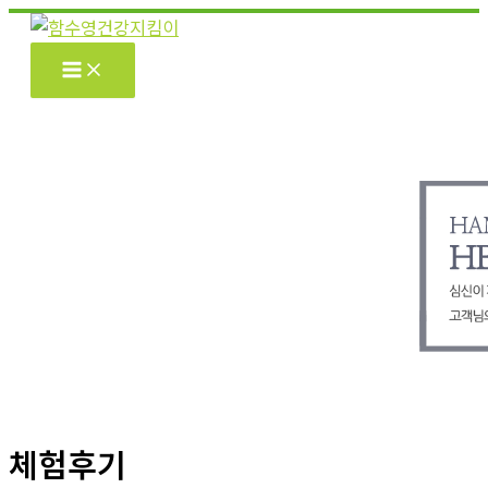
콘
텐
츠
로
건
너
뛰
기
체험후기