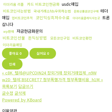
usdc매입
카드 비트코인현금화
이더리움 리플
테더
비트코인사는방법
국내거래소fds우회하는법
문화상품권코인구매
매입
코인믹싱최저수수료
트론
업비트코인추적
이더리움클레식사는곳
삽니다
자금현금화문의
xrp판매
비트코인선물
돈믹싱방법
모든코인구입
비트코인환전
이더리움매입
좋아요
0
싫어요
0
인쇄
«
c8K_텔레@UPCOIN24 장외거래 장외거래업체_n9W
w2D_텔레:BSECRET7 청부폭행가격 청부폭행비용_h1M
»
목록보기
답글쓰기
글수정
글삭제
Powered by KBoard
이용약관