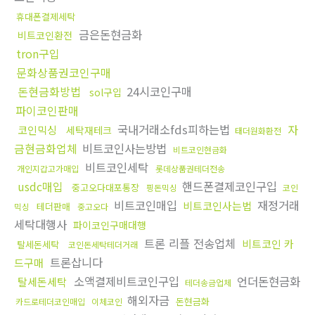
휴대폰결제세탁
금은돈현금화
비트코인환전
tron구입
문화상품권코인구매
돈현금화방법
24시코인구매
sol구입
파이코인판매
국내거래소fds피하는법
자
코인믹싱
세탁재테크
태더원화환전
금현금화업체
비트코인사는방법
비트코인현금화
비트코인세탁
개인지갑고가매입
롯데상품권테더전송
usdc매입
핸드폰결제코인구입
중고오다대포통장
핑돈믹싱
코인
비트코인매입
재정거래
비트코인사는법
테더판매
믹싱
중고오다
세탁대행사
파이코인구매대행
트론 리플 전송업체
비트코인 카
탈세돈세탁
코인돈세탁테더거래
트론삽니다
드구매
소액결제비트코인구입
언더돈현금화
탈세돈세탁
테더송금업체
해외자금
돈현금화
카드로테더코인매입
이체코인