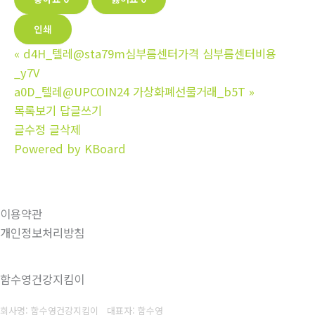
인쇄
«
d4H_텔레@sta79m심부름센터가격 심부름센터비용
_y7V
a0D_텔레@UPCOIN24 가상화폐선물거래_b5T
»
목록보기
답글쓰기
글수정
글삭제
Powered by KBoard
이용약관
개인정보처리방침
함수영건강지킴이
회사명: 함수영건강지킴이 대표자: 함수영