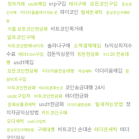
xrp구입
모든코인구입
장외거래
usdt매입
테더구매
문상코
파이코인
탈세돈세탁
이더리움클레식사는곳
인구매
문상코인구매방
법
비트코인퀵거래
리플 모든코인현금화
알트코인구매
솔라나구매
소액결제매입
fx믹싱최저수
비트코인판매사이트
수료
검돈믹싱문의
핑돈현금화
trc20 전송대
테더tron구입
usdt매입
행
이더리움매입
모든코인현금화
이더리움전송대행
문
자금세탁
상비트구입
코인송금대행 24시
비트코인현금화
테더트론파는곳
테더현금화
usdc구입처
비트코인현금화
usdt현금화
탈세하는방법
정
문화상품권세탁
이더리움현금화
치자금믹싱방법
카드코인구매
오다세탁
usdc구입처
비트코인 손대손
테더돈세탁
테더
구매대행
문상코인구매방법
코인믹싱