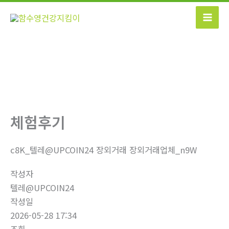
콘
텐
츠
로
건
너
뛰
기
체험후기
c8K_텔레@UPCOIN24 장외거래 장외거래업체_n9W
작성자
텔레@UPCOIN24
작성일
2026-05-28 17:34