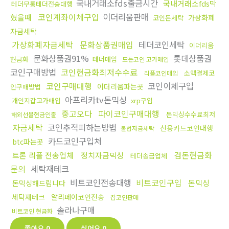
국내거래소fds출금시간
국내거래소fds막
테더무통테더전송대행
코인계좌이체구입
이더리움판매
혔을때
가상화폐
코인돈세탁
자금세탁
가상화폐자금세탁
문화상품권매입
테더코인세탁
이더리움
문화상품권91%
롯데상품권
현금화
테더매입
모든코인 고가매입
코인구매방법
코인현금화최저수수료
소액결제코
리플코인매입
코인구매대행
코인이체구입
이더리움파는곳
인구매방법
아프리카tv돈믹싱
개인지갑고가매입
xrp구입
중고오다
파이코인구매대행
돈믹싱수수료최저
해외선물현금인출
자금세탁
코인추적피하는방법
신용카드코인대행
불법자금세탁
카드코인구입처
btc파는곳
검돈현금화
트론 리플 전송업체
정치자금믹싱
테더송금업체
문의
세탁재테크
비트코인전송대행
비트코인구입
돈믹싱
돈믹싱해드립니다
세탁재테크
알리페이코인전송
잡코인판매
솔라나구매
비트코인 현금화
좋아요
0
싫어요
0