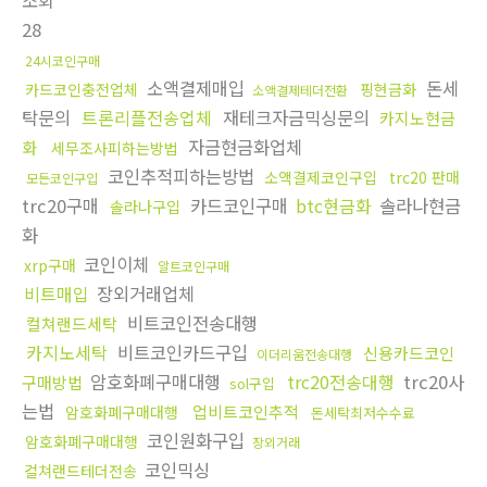
조회
28
24시코인구매
소액결제매입
돈세
카드코인충전업체
핑현금화
소액결제테더전환
탁문의
트론리플전송업체
재테크자금믹싱문의
카지노현금
자금현금화업체
화
세무조사피하는방법
코인추적피하는방법
소액결제코인구입
trc20 판매
모든코인구입
trc20구매
카드코인구매
btc현금화
솔라나현금
솔라나구입
화
코인이체
xrp구매
알트코인구매
비트매입
장외거래업체
비트코인전송대행
컬쳐랜드세탁
카지노세탁
비트코인카드구입
신용카드코인
이더리움전송대행
암호화폐구매대행
trc20전송대행
trc20사
구매방법
sol구입
는법
업비트코인추적
암호화폐구매대행
돈세탁최저수수료
코인원화구입
암호화폐구매대행
장외거래
코인믹싱
컬쳐랜드테더전송