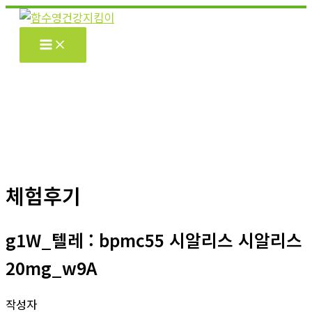
콘
텐
츠
로
건
너
뛰
기
체험후기
g1W_텔레 : bpmc55 시알리스 시알리스
20mg_w9A
작성자