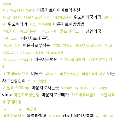
vimax
마운자로다이어트약추천
비만치료제 대리구매
위고비약국가격
위고비용량
마운자로달리기
성인약
마운자로용량
위고비약가
마운자로처방방법
국
위고비직구방법
위고비구입
골드비아그라
성인약국
프릴리지
위고비약국
비아그라
비만치료제 구입
마운자로부작용
위고
위고비주사
마운자로달리기
위고비고혈압
비효과
비만치료제 구매대행
위고비심부름
마운자로병원
위고비국내가격
마운자로건강관
위고비다이어트약추천
리
비닉스
마운
위고비국내가격
마운자로식단
비만치료제 처방
시알리스
자로건강관리
위고비고혈압
시알리스20mg
마운자로사는곳
vimax
위고비약가
위고비처방
vinix
마운자로구매가
마운자로성인병
위고비국내출시
비만치료
제 구매대행
위고비판매
카마그라
울트라킹콩
glp-1 비만치료제
마운자로헬스
위고비나무
카마그라