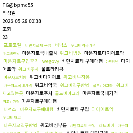
TG@bpmc55
작성일
2026-05-28 00:38
조회
23
프로코밀
비닉스
비만치료제 구입
위고비약국가격
마운자로국내출시
위고비병원
마운자로다이어트약
위고비런닝
마운자로구입후기
wegovy
비만치료제 구매대행
다이
아드레닌
어트약
울트라킹콩
위고비주사
위고비다이어트
위고비부작용
마운자로처방
위고비약국
위고비직구방법
위고비
마운자로국내가격
골드비아그라
마운자로주사
마운자로국내가격
재고있는곳
골드비아그라
마운자로구매대행
위고비가격
비만치료제 구입
다이어트약
비맥스
마운자로구매대행
위고비재고
위고비심부름
마운자로직구방법
레트비아
비만치료제 구입
마운자