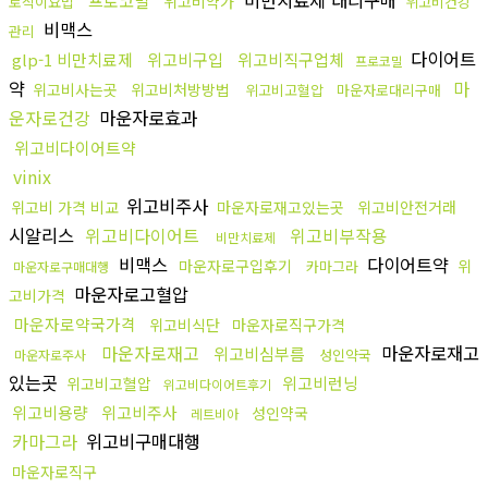
비만치료제 대리구매
프로코밀
위고비약가
로식이요법
위고비건강
비맥스
관리
다이어트
glp-1 비만치료제
위고비구입
위고비직구업체
프로코밀
약
마
위고비사는곳
위고비처방방법
위고비고혈압
마운자로대리구매
운자로건강
마운자로효과
위고비다이어트약
vinix
위고비주사
위고비 가격 비교
마운자로재고있는곳
위고비안전거래
시알리스
위고비다이어트
위고비부작용
비만치료제
비맥스
다이어트약
마운자로구입후기
위
카마그라
마운자로구매대행
마운자로고혈압
고비가격
마운자로약국가격
위고비식단
마운자로직구가격
마운자로재고
마운자로재고
위고비심부름
성인약국
마운자로주사
있는곳
위고비런닝
위고비고혈압
위고비다이어트후기
위고비용량
위고비주사
성인약국
레트비아
카마그라
위고비구매대행
마운자로직구