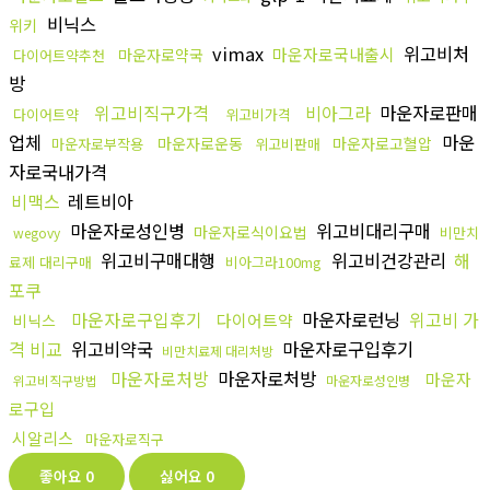
비닉스
위키
vimax
위고비처
마운자로국내출시
마운자로약국
다이어트약추천
방
위고비직구가격
비아그라
마운자로판매
다이어트약
위고비가격
업체
마운
마운자로운동
마운자로고혈압
마운자로부작용
위고비판매
자로국내가격
비맥스
레트비아
마운자로성인병
위고비대리구매
마운자로식이요법
비만치
wegovy
위고비구매대행
위고비건강관리
해
료제 대리구매
비아그라100mg
포쿠
마운자로구입후기
마운자로런닝
위고비 가
다이어트약
비닉스
격 비교
위고비약국
마운자로구입후기
비만치료제 대리처방
마운자로처방
마운자로처방
마운자
위고비직구방법
마운자로성인병
로구입
시알리스
마운자로직구
좋아요
0
싫어요
0