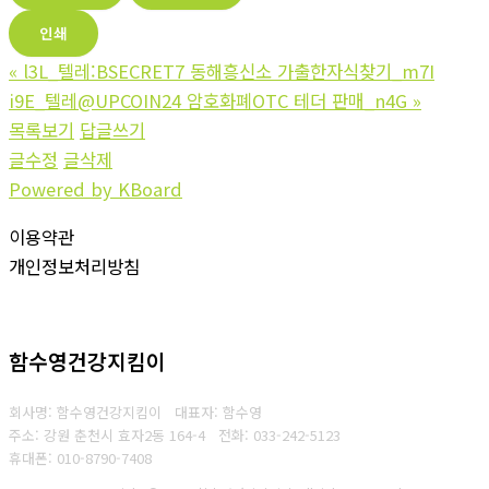
인쇄
«
l3L_텔레:BSECRET7 동해흥신소 가출한자식찾기_m7I
i9E_텔레@UPCOIN24 암호화폐OTC 테더 판매_n4G
»
목록보기
답글쓰기
글수정
글삭제
Powered by KBoard
이용약관
개인정보처리방침
함수영건강지킴이
회사명: 함수영건강지킴이 대표자: 함수영
주소: 강원 춘천시 효자2동 164-4
전화: 033-242-5123
휴대폰: 010-8790-7408