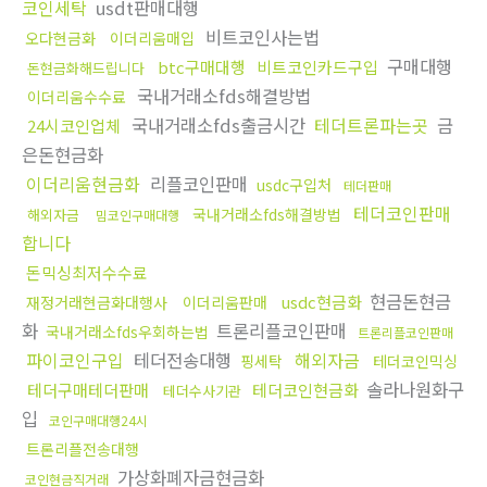
코인세탁
usdt판매대행
비트코인사는법
오다현금화
이더리움매입
구매대행
btc구매대행
비트코인카드구입
돈현금화해드립니다
국내거래소fds해결방법
이더리움수수료
국내거래소fds출금시간
테더트론파는곳
금
24시코인업체
은돈현금화
이더리움현금화
리플코인판매
usdc구입처
테더판매
테더코인판매
국내거래소fds해결방법
해외자금
밈코인구매대행
합니다
돈믹싱최저수수료
현금돈현금
usdc현금화
재정거래현금화대행사
이더리움판매
화
트론리플코인판매
국내거래소fds우회하는법
트론리플코인판매
파이코인구입
테더전송대행
해외자금
핑세탁
테더코인믹싱
솔라나원화구
테더구매테더판매
테더코인현금화
테더수사기관
입
코인구매대행24시
트론리플전송대행
가상화폐자금현금화
코인현금직거래