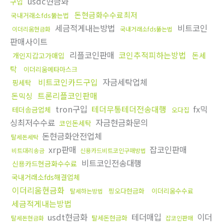
usdc현금화
구입
돈현금화수수료최저
국내거래소fds뚫는법
세금적게내는방법
비트코인
이더리움현금화
국내거래소fds뚫는법
판매사이트
리플코인판매
코인추적피하는방법
돈세
개인지갑고가매입
탁
이더리움메타마스크
비트코인카드구입
자금세탁업체
핑세탁
트론리플코인판매
돈믹싱
tron구입
테더무통테더전송대행
fx믹
테더송금업체
오다집
싱최저수수료
자금현금화문의
코인돈세탁
돈현금화안전업체
탈세돈세탁
xrp판매
잡코인판매
비트대리송금
신용카드비트코인구매방법
비트코인전송대행
신용카드현금화수수료
국내거래소fds해결업체
이더리움현금화
핑오다현금화
이더리움수수료
탈세하는방법
세금적게내는방법
usdt현금화
테더매입
이더
탈세돈현금화
탈세돈현금화
잡코인판매