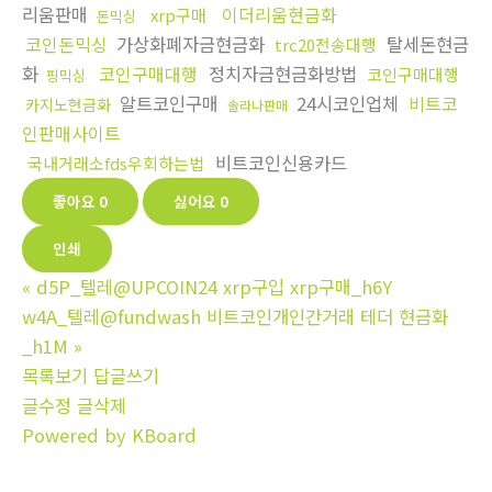
리움판매
이더리움현금화
xrp구매
돈믹싱
코인돈믹싱
가상화폐자금현금화
탈세돈현금
trc20전송대행
화
코인구매대행
정치자금현금화방법
코인구매대행
핑믹싱
알트코인구매
24시코인업체
비트코
카지노현금화
솔라나판매
인판매사이트
비트코인신용카드
국내거래소fds우회하는법
좋아요
0
싫어요
0
인쇄
«
d5P_텔레@UPCOIN24 xrp구입 xrp구매_h6Y
w4A_텔레@fundwash 비트코인개인간거래 테더 현금화
_h1M
»
목록보기
답글쓰기
글수정
글삭제
Powered by KBoard