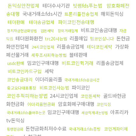
돈믹싱안전업체
테더수사기관
빗썸fds푸는법
암호화폐전
송대행
국내거래소fds시간
해외돈믹싱
트론리플전송업체
파이코인전송대행
테더판매
테더송금업체
비트코인송금대행
자금
정치자금현금화방법
검돈세탁
장외거래업체
테더원화환전
리플매입
돈현금
trc20사는법
밈코인삽니다
믹싱
화안전업체
리플송금업체
가상화
테더코인세탁
24시코인업체
폐선물거래
블테판매
세무조사피하는방법
밈코인구매대행
비트코인퀵거래
리플송금업체
usdc판매
세탁
비트코인카드구입
이더리움리플
코인송금대리
국내거래소fds송금시간
파이코인
비트코인사는법
중고오다대포통장
코인추적피하는방법
24시코인업체
골드바현금
코인돈세탁
화현금화
암호화폐구매대행
이더리움현금화
코인믹싱
밈코인구매대행
아프리카
국내거래소fds뚫어주는곳
세금적게내는방법
tv돈믹싱
돈현금화최저수수료
코인계좌이체
국내거래소fds증빙
횡령현금화