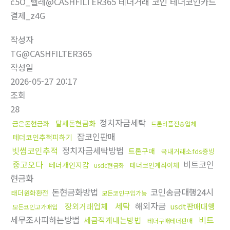
c5O_텔레@CASHFILTER365 테더거래 코인 테더코인카드
결제_z4G
작성자
TG@CASHFILTER365
작성일
2026-05-27 20:17
조회
28
정치자금세탁
탈세돈현금화
금은돈현금화
트론리플전송업체
잡코인판매
테더코인추척피하기
빗썸코인추적
정치자금세탁방법
트론구매
국내거래소fds증빙
중고오다
비트코인
테더개인지갑
테더코인계좌이체
usdc현금화
현금화
돈현금화방법
코인송금대행24시
태더원화환전
모든코인구입가능
세탁
해외자금
장외거래업체
usdt판매대행
모든코인고가매입
세무조사피하는방법
비트
세금적게내는방법
테더구매테더판매