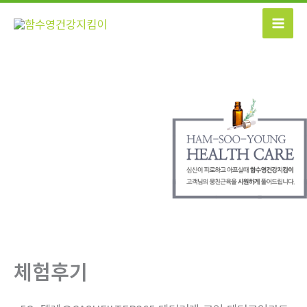
콘
텐
츠
로
건
너
뛰
기
체험후기