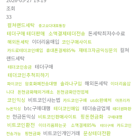
2026-05-27 19:19
조회
33
컬쳐랜드세탁
중고오다대포통장
테더구매 테더판매
소액결제테더전송
돈세탁최저수수료
이더리움매입
해외돈세탁
코인구매사이트
컬쳐
재테크자금믹싱문의
카드로테더코인매입
휴대폰결제85%
랜드세탁
테더구매
테더코인송금
테더코인추척피하기
해외돈세탁
솔라나구입
암호화폐전송대행
이더리움삽
파이코인
니다
돈현금화해외거래소
돈현금화안전업체
코인믹싱
비트코인사는법
카드코인구매
usdc판매처
아프리카
btc구매대행
테더송금업체
테더코인매입
tv돈믹싱
태더원화환
현금돈믹싱
핑돈현금화
비트코인판매사이트
전
구매대행
비트코인환전
이더리움파는곳
소액결제85%
카드코인
테더구매
비트코인개인거래
문상테더전환
핑현금화
전송가능