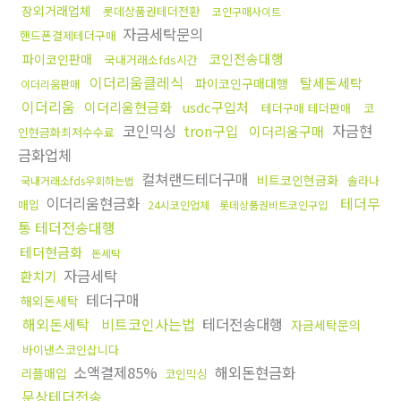
장외거래업체
롯데상품권테더전환
코인구매사이트
자금세탁문의
핸드폰결제테더구매
코인전송대행
파이코인판매
국내거래소fds시간
이더리움클레식
탈세돈세탁
파이코인구매대행
이더리움판매
이더리움
이더리움현금화
usdc구입처
테더구매 테더판매
코
코인믹싱
tron구입
자금현
이더리움구매
인현금화최저수수료
금화업체
컬쳐랜드테더구매
비트코인현금화
솔라나
국내거래소fds우회하는법
이더리움현금화
테더무
매입
24시코인업체
롯데상품권비트코인구입
통 테더전송대행
테더현금화
돈세탁
자금세탁
환치기
테더구매
해외돈세탁
해외돈세탁
비트코인사는법
테더전송대행
자금세탁문의
바이낸스코인삽니다
소액결제85%
해외돈현금화
리플매입
코인믹싱
문상테더전송