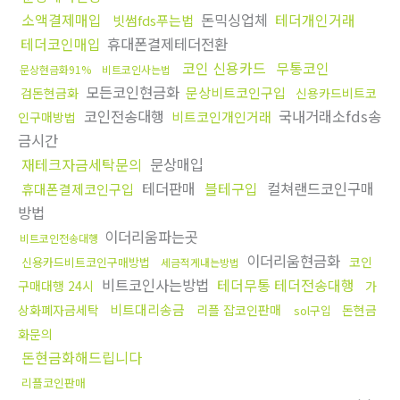
소액결제매입
돈믹싱업체
테더개인거래
빗썸fds푸는법
테더코인매입
휴대폰결제테더전환
코인 신용카드
무통코인
문상현금화91%
비트코인사는법
모든코인현금화
문상비트코인구입
검돈현금화
신용카드비트코
코인전송대행
국내거래소fds송
비트코인개인거래
인구매방법
금시간
재테크자금세탁문의
문상매입
테더판매
블테구입
컬쳐랜드코인구매
휴대폰결제코인구입
방법
이더리움파는곳
비트코인전송대행
이더리움현금화
코인
신용카드비트코인구매방법
세금적게내는방법
비트코인사는방법
테더무통 테더전송대행
구매대행 24시
가
비트대리송금
상화폐자금세탁
리플 잡코인판매
돈현금
sol구입
화문의
돈현금화해드립니다
리플코인판매