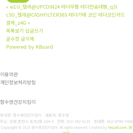
«
w1U_텔레@UPCOIN24 테더무통 테더전송대행_q3I
c5O_텔레@CASHFILTER365 테더거래 코인 테더코인카드
결제_z4G
»
목록보기
답글쓰기
글수정
글삭제
Powered by KBoard
이용약관
개인정보처리방침
함수영건강지킴이
회사명: 함수영건강지킴이 대표자: 함수영
주소: 강원 춘천시 효자2동 164-4
전화: 033-242-5123
휴대폰: 010-8790-7408
Copyright © 2025 함수영건강지킴이. All rights reserved.
Created by
Yescall.com
[
관
리자
]