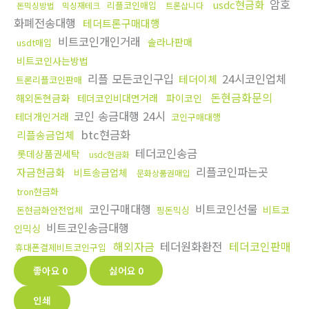
암호
usdc현금화
리플코인매입
돈믹싱방법
믹싱재테크
트론삽니다
화폐전송대행
테더트론구매대행
비트코인개인거래
솔라나판매
usdt매입
비트코인사는방법
리플 모든코인구입
24시코인업체
테더이체
트론리플코인판매
돈현금화문의
해외돈현금화
테더코인비대면거래
파이코인
코인 송금대행 24시
테더개인거래
코인구매대행
btc현금화
리플송금업체
테더코인송금
롯데상품권세탁
usdc현금화
리플코인파는곳
자금현금화
비트송금업체
문화상품권매입
tron현금화
코인구매대행
비트코인선물
비트코
돈현금화안전업체
핑돈믹싱
비트코인송금대행
인믹싱
해외자금
테더원화환전
테더코인판매
휴대폰결제비트코인구입
좋아요
0
싫어요
0
인쇄