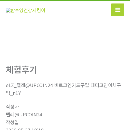
콘
텐
츠
로
건
너
뛰
기
체험후기
e1Z_텔레@UPCOIN24 비트코인카드구입 테더코인이체구
입_n1Y
작성자
텔레@UPCOIN24
작성일