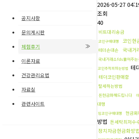
2026-05-27 04:1
조회
공지사항
40
비트대리송금
문의게시판
코인현
코인구매대행
체험후기
국내거래
테더손대손
국내거래소fds뚫어주는
이론자료
테
코인추적피하는방법
건강관리요법
테더코인판매함
탈세하는방법
자료실
돈현금화해드립니다
관련사이트
대행
현금화
밈코인구매대행
방법
돈세탁최저수
정치자금현금화방