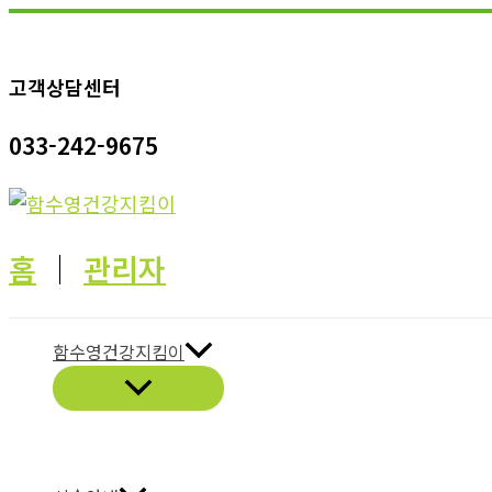
콘
텐
고객상담센터
츠
로
033-242-9675
건
너
뛰
기
홈
│
관리자
함수영건강지킴이