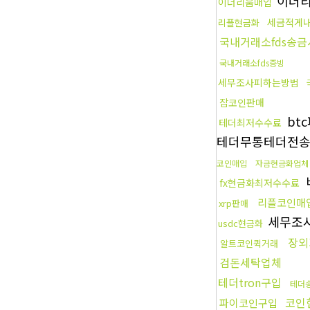
이더
이더리움매입
세금적게
리플현금화
국내거래소fds송금
국내거래소fds증빙
세무조사피하는방법
잡코인판매
bt
테더최저수수료
테더무통테더전
코인매입
자금현금화업체
fx현금화최저수수료
리플코인매
xrp판매
세무조
usdc현금화
장외
알트코인퀵거래
검돈세탁업체
테더tron구입
테더
코인
파이코인구입