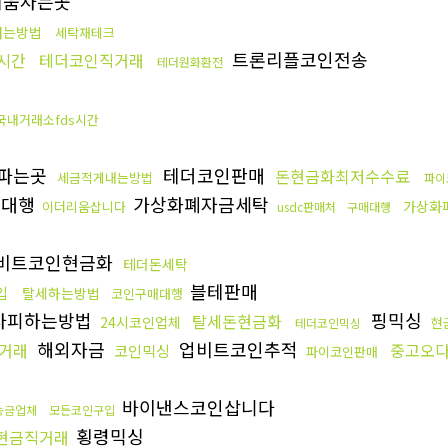
리움사는곳
내는방법
세탁재테크
트론리플코인전송
시간
테더코인직거래
테더원화환전
국내거래소fds시간
c파는곳
테더코인판매
돈현금화최저수수료
세금적게내는방법
파이
송대행
가상화폐자금세탁
가상화
이더리움삽니다
usdc판매처
구매대행
비트코인현금화
테더돈세탁
블테판매
입
탈세하는방법
코인구매대행
사피하는방법
핑믹싱
탈세돈현금화
24시코인업체
현
테더코인믹싱
해외자금
업비트코인추적
거래
중고오
코인믹싱
파이코인판매
바이낸스코인삽니다
송금업체
모든코인구입
횡령믹싱
현금직거래