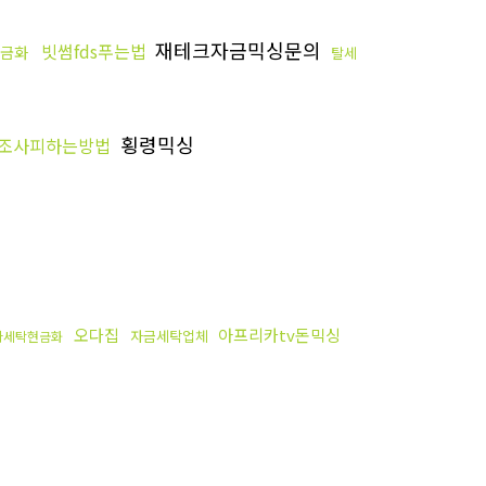
재테크자금믹싱문의
빗썸fds푸는법
금화
탈세
횡령믹싱
조사피하는방법
입
오다집
아프리카tv돈믹싱
자금세탁업체
바세탁현금화