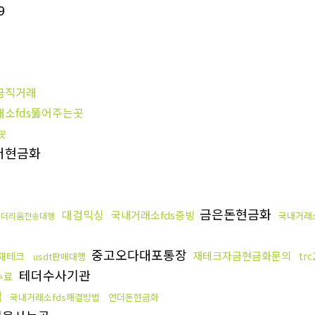
9
금직거래
소fds뚫어주는곳
곳
더현금화
금은돈현금화
대검믹싱
국내거래소fds증빙
국내거래
이더리움전송대행
중고오다대포통장
재테크자금현금화문의
재테크
tr
usdt판매대행
테더수사기관
수료
법
국내거래소fds해결방법
언더돈현금화