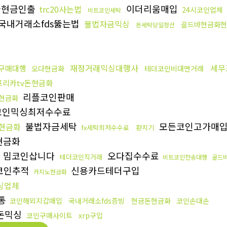
물현금인출
이더리움매입
trc20사는법
24시코인업체
비트코인세탁
국내거래소fds뚫는법
불법자금믹싱
골드바현금화현
돈세탁당일정산
재정거래믹싱대행사
세무
구매대행
오다현금화
테더코인비대면거래
프리카tv돈현금화
리플코인판매
현금화
인믹싱최저수수료
불법자금세탁
모든코인고가매
현금화
fx세탁최저수수료
환치기
현금화
밈코인삽니다
오다집수수료
테더코인직거래
비트코인전송대행
골드
코인추적
신용카드테더구입
카지노현금화
싱업체
통
코인해외지갑매입
국내거래소fds증빙
현금돈현금화
코인손대손
돈믹싱
코인구매사이트
xrp구입