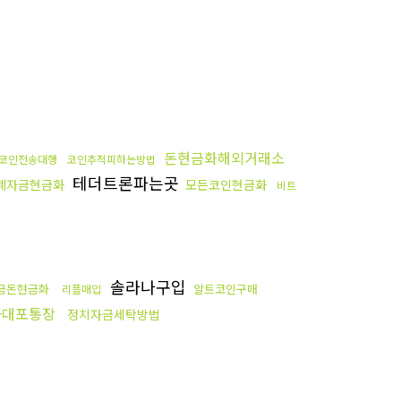
돈현금화해외거래소
코인전송대행
코인추적피하는방법
테더트론파는곳
폐자금현금화
모든코인현금화
비트
솔라나구입
금돈현금화
알트코인구매
리플매입
다대포통장
정치자금세탁방법