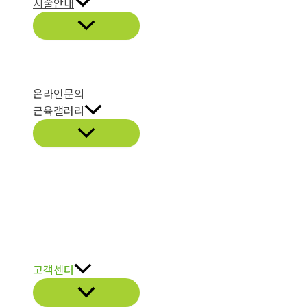
시술안내
온라인문의
근육갤러리
고객센터