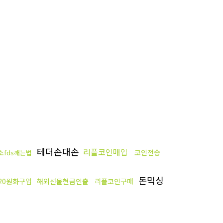
테더손대손
리플코인매입
코인전송
소fds깨는법
돈믹싱
c20원화구입
해외선물현금인출
리플코인구매