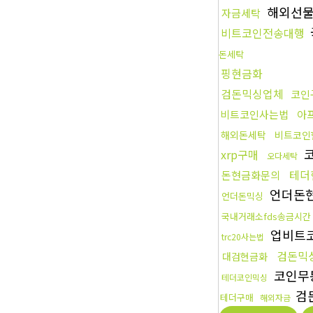
해외선
자금세탁
비트코인전송대행
돈세탁
핑현금화
검돈믹싱업체
코인
비트코인사는법
아
해외돈세탁
비트코인
코
xrp구매
오다세탁
테더
돈현금화문의
언더돈
언더돈믹싱
국내거래소fds송금시간
업비트
trc20사는법
검돈믹
대검현금화
코인무
테더코인믹싱
검
테더구매
해외자금