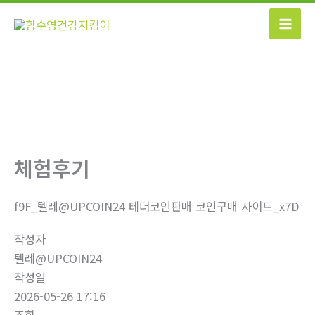
콘
텐
츠
로
건
너
뛰
기
체험후기
f9F_텔레@UPCOIN24 테더코인판매 코인구매 사이트_x7D
작성자
텔레@UPCOIN24
작성일
2026-05-26 17:16