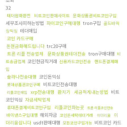
조회
32
태더원화환전
비트코인판매사이트
문화상품권비트코인구입
세무조사피하는방법
파이코인구매대행
tron구입
골드바믹
테더매입
싱믹싱
코인 카드구매
돈현금화해드립니다
trc20구매
트론 리플 전송업체
문화상품권테더전송
tron구매대행
비
코인현금직거래
트송금업체
신용카드코인전송
핸드폰결제매
입
솔라나전송대행
코인돈믹싱
비트코인전송대행
롯데상품권코인구매
xrp전송대행
환치기
세금적게내는방법
비트
리플코인매입
코인믹싱
자금세탁업체
리플코인파는곳
휴대폰결제비트코인구입
트론 리플코인전송
해외자금
이
바이낸스구입대행
코인돈세탁테더거래
이더리움
더리움삽니다
usdt판매대행
비트코인 카드
모든코인구입가능