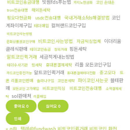
빗썸fds푸는법
비트코인송금대행
코인 손대손
카지노현금화
해외돈세탁
tron전송대행
국내거래소fds해결방법
코인
핑오다현금화
usdc전송대행
계좌이체구입
컬쳐랜드코인구입
테더매입
비트코인사는방법
비트코인사는방법
이더리움
자금믹싱업체
문화상품권코인구매
클레식판매
핑돈세탁
테더코인송금
장외거래
알트코인퀵거래
세금적게내는방법
리플 모든코인구입
휴대폰결제세탁
테더수사기관
핑세탁
알트코인퀵거래
중고오다
트
카드코인충전가능
휴대폰결제테더전환
파이코인사는곳
블테판
론 리플코인판매
솔라나구입
코인돈세탁
매
비트코인전송대행
비트코인믹싱
모든코인 고가매입
소액결제세
sol판매처
탁
리플매입
좋아요
0
싫어요
0
인쇄
«
q8L_텔레@fundwash 비트코인퀵거래 비트코인 환전