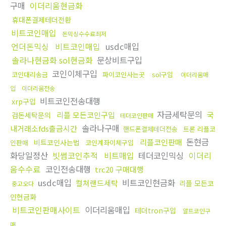
구매
이더리움현금화
휴대폰결제테더전환
비트코인매입
돈믹싱수수료최저
언더돈믹싱
비트코인매입
usdc매입
솔라나현금화 sol현금화
문상비트구입
코인이체구입
코인대리송금
파이코인사는곳
sol구입
이더리움매
입
이더리움전송
비트코인전송대행
xrp구입
자금세탁문의
리플 모든코인구입
국
검돈세탁문의
테더코인판매
솔라나구매
내거래소fds출금시간
핸드폰결제테더전송
트론 리플코
돈현금
리플코인판매
비트코인사는법
인판매
코인계좌이체구입
화당일정산
빗썸코인추적
비트매입
테더코인믹싱
이더리
움수수료
코인전송대행
trc20 구매대행
usdc매입
비트코인현금화
컬쳐랜드세탁
리플 모든코
중고오다
인현금화
비트코인판매사이트
이더리움매입
테더tron구입
알트코인구
매