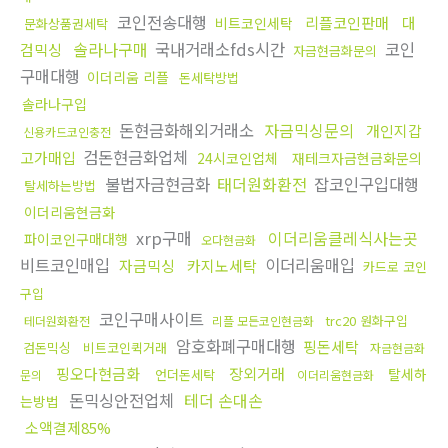
코인전송대행
리플코인판매
대
비트코인세탁
문화상품권세탁
솔라나구매
국내거래소fds시간
코인
검믹싱
자금현금화문의
구매대행
이더리움 리플
돈세탁방법
솔라나구입
돈현금화해외거래소
자금믹싱문의
개인지갑
신용카드코인충전
검돈현금화업체
고가매입
24시코인업체
재테크자금현금화문의
불법자금현금화
태더원화환전
잡코인구입대행
탈세하는방법
이더리움현금화
xrp구매
이더리움클레식사는곳
파이코인구매대행
오다현금화
비트코인매입
이더리움매입
자금믹싱
카지노세탁
카드로 코인
구입
코인구매사이트
trc20 원화구입
테더원화환전
리플 모든코인현금화
암호화폐구매대행
핑돈세탁
검돈믹싱
비트코인퀵거래
자금현금화
핑오다현금화
장외거래
탈세하
언더돈세탁
문의
이더리움현금화
돈믹싱안전업체
테더 손대손
는방법
소액결제85%