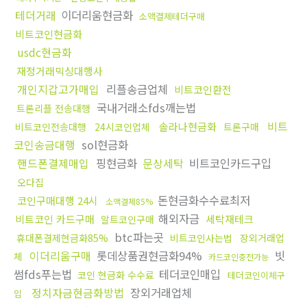
테더거래
이더리움현금화
소액결제테더구매
비트코인현금화
usdc현금화
재정거래믹싱대행사
개인지갑고가매입
리플송금업체
비트코인환전
국내거래소fds깨는법
트론리플 전송대행
비트
솔라나현금화
비트코인전송대행
24시코인업체
트론구매
코인송금대행
sol현금화
핸드폰결제매입
핑현금화
문상세탁
비트코인카드구입
오다집
돈현금화수수료최저
코인구매대행 24시
소액결제85%
해외자금
비트코인 카드구매
세탁재테크
알트코인구매
btc파는곳
휴대폰결제현금화85%
비트코인사는법
장외거래업
이더리움구매
롯데상품권현금화94%
빗
체
카드코인충전가능
썸fds푸는법
테더코인매입
코인 현금화 수수료
테더코인이체구
정치자금현금화방법
장외거래업체
입