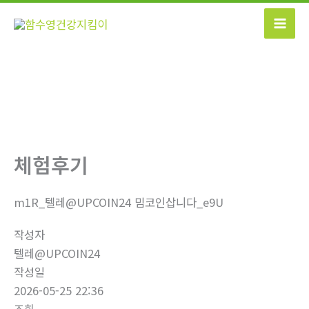
콘
텐
츠
로
건
너
뛰
기
체험후기
m1R_텔레@UPCOIN24 밈코인삽니다_e9U
작성자
텔레@UPCOIN24
작성일
2026-05-25 22:36