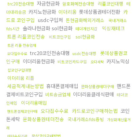
자금현금화
리플코인대행
trc20전송대행
암호화폐전송대행
테
카지노현금화
이더리움
롯데상품권테더전환
카
더대리송금
드로 코인구입
usdc구입처
돈현금화해외거래소
국내거래소
솔라나현금화 sol현금화
믹싱재테크
fds시간
테더개인지갑
트론 리플코인전송
sol현금화
비트코인구입
트론 리플 전송업체
trc20코인전송대행
롯데상품권코
usdc전송대행
오다집수수료
인구매
이더리움현금화
카지노믹싱
비트코인카드구입
오다세탁
잡코인구입대행
이더리움 리플
세금적게내는방법
휴대폰결제매입
핸드폰
문화상품권테더구매
결제비트코인구입
이더리움클레식판매
비트송금업체
테더코
이더리움매입
인매입
오다집수수료
카드로코인구매하는법
코인
핸드폰결제코인구매
돈세탁
문화상품권테더전송
국내거래소fds증빙
가상화폐선물거
래
문상코인구매방법
테더수사기관