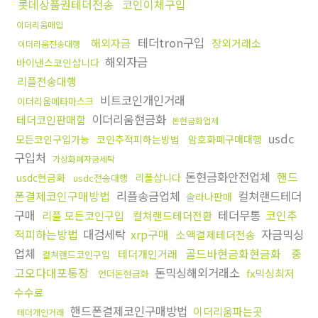
롯데상품권테더전송
코인이체구입
이더리움매입
테더tron구입
해외자금
장외거래소
이더리움전송대행
해외자금
바이낸스코인삽니다
리플전송대행
비트코인개인거래
이더리움메타마스크
이더리움현금화
테더코인판매함
돈현금화업체
usdc
모든코인구입가능
코인추적피하는방법
암호화폐구매대행
구입처
가상화폐자금세탁
돈현금화안전업체
핸드
usdc현금화
리플삽니다
usdc전송대행
폰결제코인구매방법
리플송금업체
컬쳐랜드테더
솔라나판매
구매
테더무통
코인추
리플 모든코인구입
컬쳐랜드테더전환
적피하는방법
대검세탁
xrp구매
자금믹싱
소액결제테더전송
업체
골드바현금화현금화
중
테더개인거래
컬쳐랜드코인구입
고오다대포통장
돈믹싱해외거래소
fx믹싱최저
언더돈현금화
수수료
핸드폰결제코인구매방법
이더리움파는곳
테더개인거래