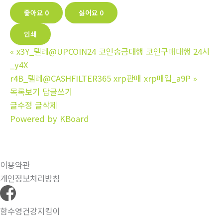
좋아요
0
싫어요
0
인쇄
«
x3Y_텔레@UPCOIN24 코인송금대행 코인구매대행 24시
_y4X
r4B_텔레@CASHFILTER365 xrp판매 xrp매입_a9P
»
목록보기
답글쓰기
글수정
글삭제
Powered by KBoard
이용약관
개인정보처리방침
함수영건강지킴이