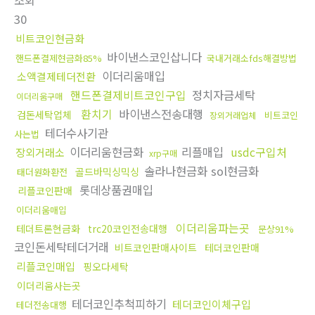
조회
30
비트코인현금화
바이낸스코인삽니다
핸드폰결제현금화85%
국내거래소fds해결방법
이더리움매입
소액결제테더전환
핸드폰결제비트코인구입
정치자금세탁
이더리움구매
환치기
바이낸스전송대행
검돈세탁업체
비트코인
장외거래업체
테더수사기관
사는법
이더리움현금화
리플매입
usdc구입처
장외거래소
xrp구매
솔라나현금화 sol현금화
골드바믹싱믹싱
태더원화환전
롯데상품권매입
리플코인판매
이더리움매입
이더리움파는곳
테더트론현금화
trc20코인전송대행
문상91%
코인돈세탁테더거래
비트코인판매사이트
테더코인판매
리플코인매입
핑오다세탁
이더리움사는곳
테더코인추척피하기
테더코인이체구입
테더전송대행