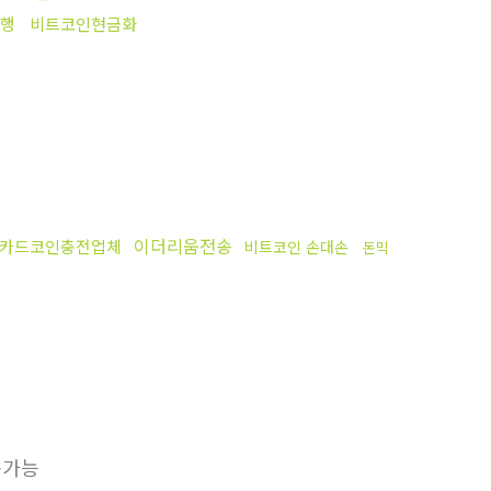
대행
비트코인현금화
이더리움전송
카드코인충전업체
비트코인 손대손
돈믹
송가능