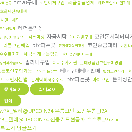
trc20구매
리플송금업체
코인이체구입
테더코인비대면거래
tc파는곳
호화폐전송대행
컬쳐랜드세탁
테더돈믹싱
돈믹싱업체
자금세탁
코인돈세탁테더
검돈믹싱
이더리움구매
인 송금대행 24시
btc파는곳
코인송금대리
리플코인매입
코인송
돈현금화당일정산
세금적게내는방법
수수료최저
휴대폰결제테더구매
솔라나구입
테더수사기관
롯데상품권코인구매방법
상화폐자금세탁
테더구매테더판매
모든코인구입가능
탈세하는방법
빗썸코인추적
btc파는곳
돈믹싱
비트코인사는법
파이코인
돈세탁최저수수료
좋아요
0
싫어요
0
인쇄
w7X_텔레@UPCOIN24 무통코인 코인무통_l2A
7K_텔레@UPCOIN24 신용카드현금화 수수료_v7Z
»
목록보기
답글쓰기