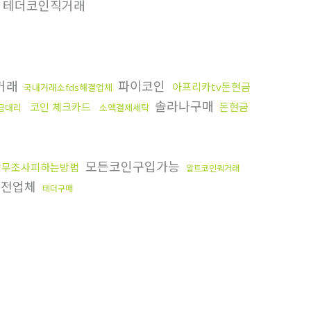
테더코인직거래
거래
파이코인
아프리카tv돈현금
국내거래소fds해결업체
솔라나구매
코인 체크카드
돈현금
금대리
소액결제세탁
모든코인구입가능
세무조사피하는방법
알트코인퀵거래
안전업체
테더구매