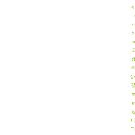
휴
t
x
b
싱
컬
t
비