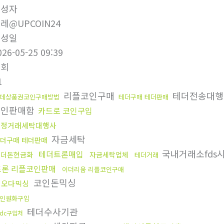
작성자
레@UPCOIN24
작성일
026-05-25 09:39
조회
1
리플코인구매
테더전송대
데상품권코인구매방법
테더구매 테더판매
코인판매함
카드로 코인구입
재정거래세탁대행사
자금세탁
더구매 테더판매
국내거래소fds
테더트론매입
테더돈현금화
자금세탁업체
테더거래
트론 리플코인판매
이더리움 리플코인구매
코인돈믹싱
핑오다믹싱
인원화구입
테더수사기관
sdc구입처