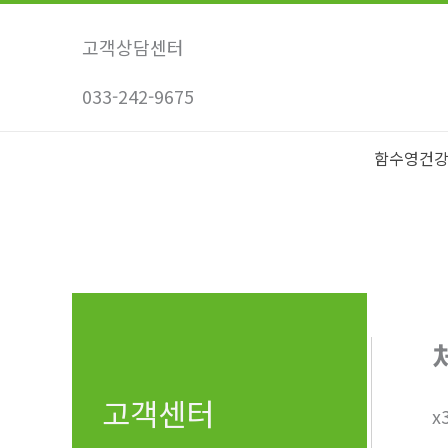
콘
텐
고객상담센터
츠
033-242-9675
로
건
너
함수영건
뛰
기
고객센터
x