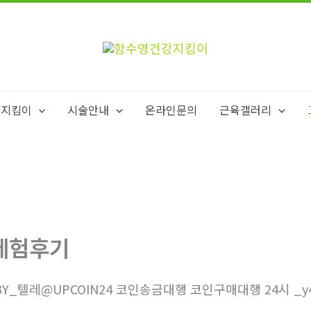
강지킴이
시술안내
온라인문의
근육갤러리
체험후기
3Y_텔레@UPCOIN24 코인송금대행 코인구매대행 24시 _y