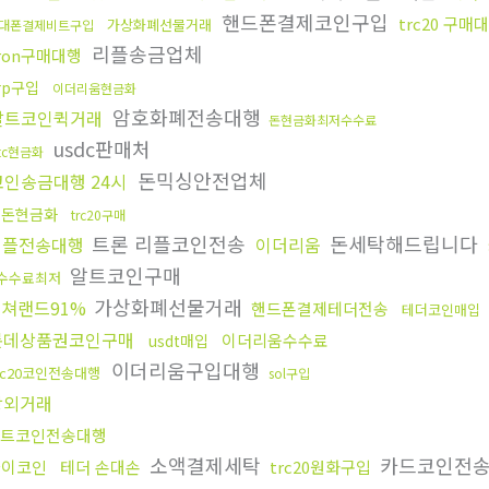
핸드폰결제코인구입
trc20 구매
가상화폐선물거래
대폰결제비트구입
리플송금업체
ron구매대행
rp구입
이더리움현금화
암호화폐전송대행
알트코인퀵거래
돈현금화최저수수료
usdc판매처
tc현금화
돈믹싱안전업체
코인송금대행 24시
핑돈현금화
trc20구매
트론 리플코인전송
돈세탁해드립니다
리플전송대행
이더리움
알트코인구매
수수료최저
가상화폐선물거래
쳐랜드91%
핸드폰결제테더전송
테더코인매입
롯데상품권코인구매
이더리움수수료
usdt매입
이더리움구입대행
rc20코인전송대행
sol구입
장외거래
트코인전송대행
소액결제세탁
카드코인전
파이코인
테더 손대손
trc20원화구입