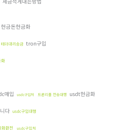
세금적게내는방법
현금돈현금화
tron구입
테더대리송금
금화
dc매입
usdt현금화
트론리플 전송대행
usdc구입처
합니다
usdc구입대행
원화환전
usdc구입처