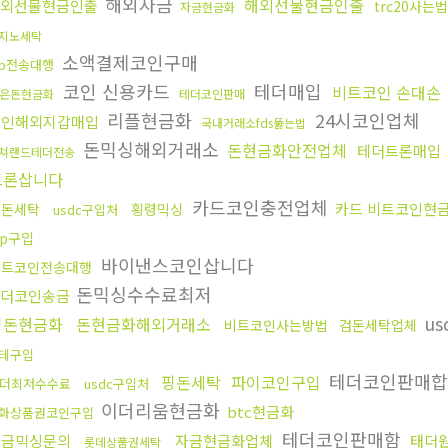
해외자금
해외선물현금인출
외선물현금인출
trc20사는법
자금현금화
지노세탁
소액결제코인구매
rp전송대행
코인 신용카드
테더매입
비트코인 손대손
은돈현금화
테더코인판매
리플현금화
24시코인업체
코인해외지갑매입
국내거래소fds뚫는법
돈믹싱해외거래소
돈현금화안전업체
테더트론매입
쳐랜드테더전송
트론삽니다
카드코인충전업체
카드 비트코인현
핑돈세탁
횡령믹싱
usdc구입처
rp구입
바이낸스코인삽니다
비트코인전송대행
돈믹싱수수료최저
테더코인송금
us
핑돈현금화
돈현금화해외거래소
비트코인사는방법
검돈세탁업체
테구입
테더코인판매
핑돈세탁
파이코인구입
더최저수수료
usdc구입처
이더리움현금화
btc현금화
화상품권코인구입
테더코인판매함
자금믹싱문의
자금현금화업체
태더
롯데상품권세탁