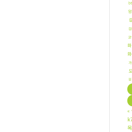
b
암
검
코
화
화
가
«
k