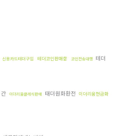
행
테더
테더코인판매함
신용카드테더구입
코인전송대행
시간
태더원화환전
이더리움현금화
이더리움클레식판매