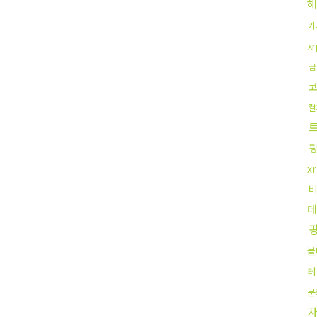
해
카
x
금
컬
x
블
테
문