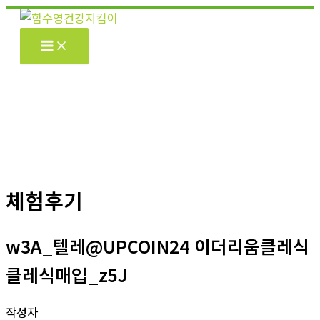
콘
텐
츠
로
건
너
뛰
기
체험후기
w3A_텔레@UPCOIN24 이더리움클레식
클레식매입_z5J
작성자