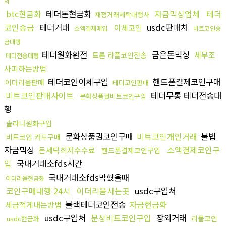
의
btc현금화
테더돈현금화
자금믹싱업체
테더
재정거래세탁대행사
코인송금
테더거래
usdc판매처
이체코인
소액결제매입
비트코인송
금대행
테더원화환전
금은돈믹싱
세무조
트론 리플코인전송
테더전송대행
사피하는방법
테더코인이체구입
핸드폰결제코인구매
이더리움판매
테더코인판매
비트코인판매사이트
테더무통 테더전송대
문화상품권비트코인구입
행
솔라나원화구입
문화상품권코인구매
비트코인개인거래
불법
비트코인 카드구매
자금믹싱
소액결제코인구
돈세탁최저수수료
핸드폰결제코인구입
입
국내거래소fds시간
국내거래소fds막혔을때
이더리움현금화
코인구매대행 24시
이더리움사는곳
usdc구입처
블랙테더코인전송
자금현금화
세금적게내는방법
usdc구입처
문상비트코인구입
장외거래
리플코인
usdc현금화