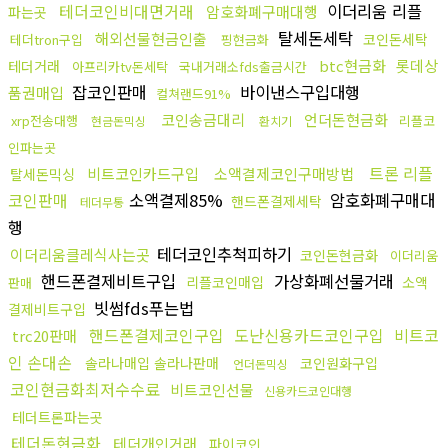
테더코인비대면거래
이더리움 리플
암호화폐구매대행
파는곳
탈세돈세탁
해외선물현금인출
코인돈세탁
테더tron구입
핑현금화
btc현금화
롯데상
테더거래
아프리카tv돈세탁
국내거래소fds출금시간
잡코인판매
바이낸스구입대행
품권매입
컬쳐랜드91%
코인송금대리
언더돈현금화
xrp전송대행
리플코
현금돈믹싱
환치기
인파는곳
트론 리플
비트코인카드구입
소액결제코인구매방법
탈세돈믹싱
코인판매
소액결제85%
암호화폐구매대
핸드폰결제세탁
테더무통
행
테더코인추척피하기
이더리움클레식사는곳
코인돈현금화
이더리움
핸드폰결제비트구입
가상화폐선물거래
리플코인매입
소액
판매
빗썸fds푸는법
결제비트구입
핸드폰결제코인구입
도난신용카드코인구입
비트코
trc20판매
인 손대손
솔라나매입 솔라나판매
코인원화구입
언더돈믹싱
코인현금화최저수수료
비트코인선물
신용카드코인대행
테더트론파는곳
테더돈현금화
테더개인거래
파이코인