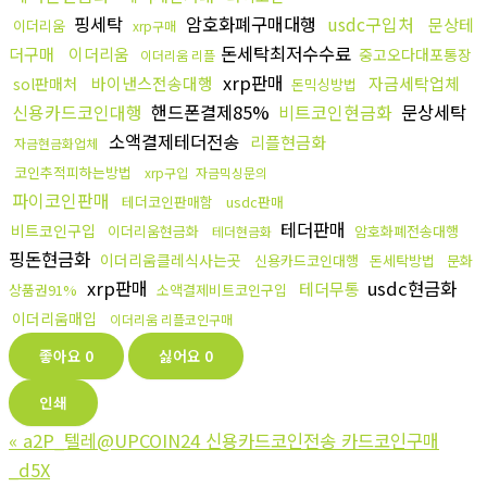
핑세탁
암호화폐구매대행
usdc구입처
문상테
이더리움
xrp구매
돈세탁최저수수료
더구매
이더리움
중고오다대포통장
이더리움 리플
xrp판매
바이낸스전송대행
자금세탁업체
sol판매처
돈믹싱방법
신용카드코인대행
핸드폰결제85%
비트코인현금화
문상세탁
소액결제테더전송
리플현금화
자금현금화업체
코인추적피하는방법
xrp구입
자금믹싱문의
파이코인판매
테더코인판매함
usdc판매
테더판매
비트코인구입
이더리움현금화
암호화폐전송대행
테더현금화
핑돈현금화
이더리움클레식사는곳
신용카드코인대행
돈세탁방법
문화
xrp판매
usdc현금화
테더무통
상품권91%
소액결제비트코인구입
이더리움매입
이더리움 리플코인구매
좋아요
0
싫어요
0
인쇄
«
a2P_텔레@UPCOIN24 신용카드코인전송 카드코인구매
_d5X