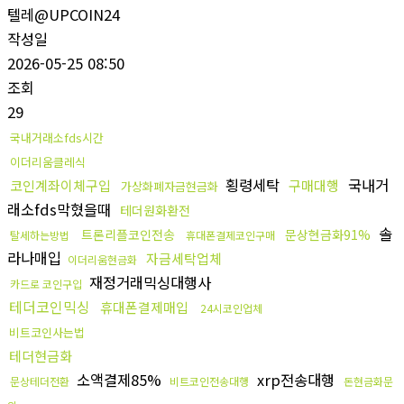
텔레@UPCOIN24
작성일
2026-05-25 08:50
조회
29
국내거래소fds시간
이더리움클레식
횡령세탁
국내거
코인계좌이체구입
구매대행
가상화폐자금현금화
래소fds막혔을때
테더원화환전
솔
트론리플코인전송
문상현금화91%
탈세하는방법
휴대폰결제코인구매
라나매입
자금세탁업체
이더리움현금화
재정거래믹싱대행사
카드로 코인구입
테더코인믹싱
휴대폰결제매입
24시코인업체
비트코인사는법
테더현금화
소액결제85%
xrp전송대행
문상테더전환
비트코인전송대행
돈현금화문