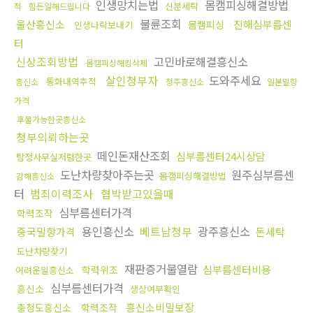
인생망치는법
몸캠피싱해결방법
신분세탁
적
힘든일해드립니다
불륜조회
울산흥신소
진해심부름센
몸캠피싱
인생나락보내기
터
신상조회방법
고민바로해결흥신소
몸캠피싱해킹삭제
살인청부자
도와주세요
통화내역추적
흥신소
청주흥신소
일본밀항
가격
후불가능한곳흥신소
청부의뢰하는곳
떼인돈재산조회
심부름센터24시상담
탐정사무실저렴한곳
도난차량찾아주는곳
원주심부름센
몸캠피싱해결방법
김해흥신소
터
범죄이력조사
협박받고있을때
심부름센터가격
학력조작
용인흥신소
베트남청부
광주흥신소
중국밀항가격
돈세탁
도난차량찾기
재판증거물열람
심부름센터비용
학력위조
어려운일흥신소
심부름센터가격
흥신소
생상여부확인
흥신소비밀보장
충청도흥신소
학력조작