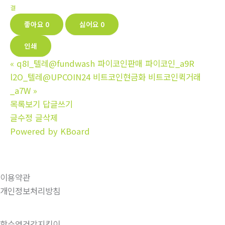
결
좋아요
0
싫어요
0
인쇄
«
q8I_텔레@fundwash 파이코인판매 파이코인_a9R
l2O_텔레@UPCOIN24 비트코인현금화 비트코인퀵거래
_a7W
»
목록보기
답글쓰기
글수정
글삭제
Powered by KBoard
이용약관
개인정보처리방침
함수영건강지킴이