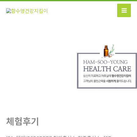
콘
텐
츠
로
건
너
뛰
기
체험후기