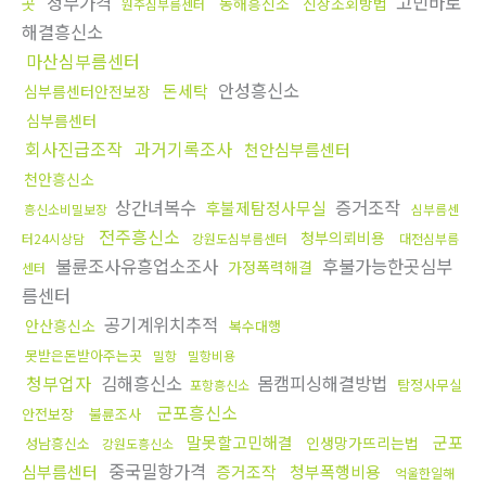
청부가격
고민바로
곳
동해흥신소
신상조회방법
원주심부름센터
해결흥신소
마산심부름센터
안성흥신소
돈세탁
심부름센터안전보장
심부름센터
회사진급조작
과거기록조사
천안심부름센터
천안흥신소
상간녀복수
증거조작
후불제탐정사무실
흥신소비밀보장
심부름센
전주흥신소
청부의뢰비용
터24시상담
강원도심부름센터
대전심부름
불륜조사유흥업소조사
후불가능한곳심부
가정폭력해결
센터
름센터
공기계위치추적
안산흥신소
복수대행
못받은돈받아주는곳
밀항
밀항비용
청부업자
김해흥신소
몸캠피싱해결방법
탐정사무실
포항흥신소
군포흥신소
안전보장
불륜조사
말못할고민해결
군포
인생망가뜨리는법
성남흥신소
강원도흥신소
중국밀항가격
심부름센터
증거조작
청부폭행비용
억울한일해