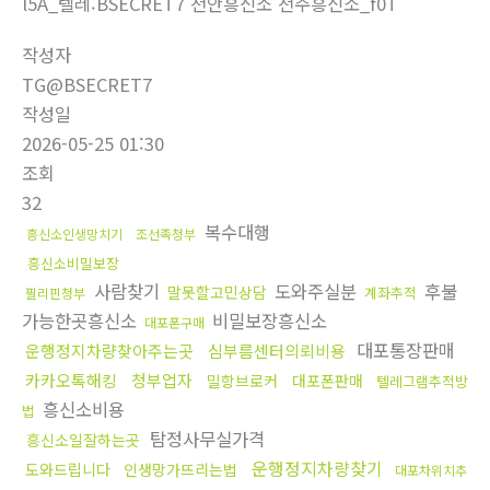
l5A_텔레:BSECRET7 천안흥신소 전주흥신소_f0T
작성자
TG@BSECRET7
작성일
2026-05-25 01:30
조회
32
복수대행
흥신소인생망치기
조선족청부
흥신소비밀보장
사람찾기
도와주실분
후불
말못할고민상담
계좌추적
필리핀청부
가능한곳흥신소
비밀보장흥신소
대포폰구매
대포통장판매
운행정지차량찾아주는곳
심부름센터의뢰비용
카카오톡해킹
청부업자
밀항브로커
대포폰판매
텔레그램추적방
흥신소비용
법
탐정사무실가격
흥신소일잘하는곳
운행정지차량찾기
도와드립니다
인생망가뜨리는법
대포차위치추