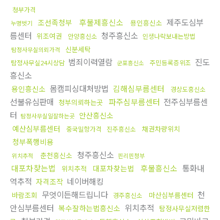
청부가격
후불제흥신소
제주도심부
조선족청부
용인흥신소
누명벗기
름센터
청주흥신소
위조여권
안양흥신소
인생나락보내는방법
신분세탁
탐정사무실의뢰가격
범죄이력열람
진도
탐정사무실24시상담
주민등록증위조
군포흥신소
흥신소
몸캠피싱대처방법
김해심부름센터
용인흥신소
경상도흥신소
선불유심판매
파주심부름센터
전주심부름센
청부의뢰하는곳
터
안산흥신소
탐정사무실일잘하는곳
예산심부름센터
채권차량위치
중국밀항가격
진주흥신소
청부폭행비용
청주흥신소
춘천흥신소
위치추적
핀리핀청부
대포차찾는법
후불흥신소
통화내
대포차찾는법
위치추적
역추적
네이버해킹
자격조작
무엇이든해드립니다
천
바람조회
마산심부름센터
경주흥신소
안심부름센터
위치추적
복수잘하는법흥신소
탐정사무실저렴한