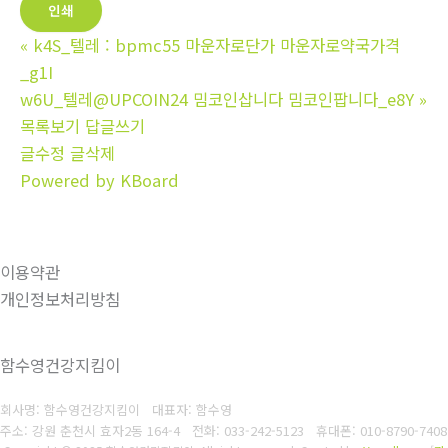
인쇄
«
k4S_텔레 : bpmc55 마운자로단가 마운자로약국가격
_g1I
w6U_텔레@UPCOIN24 밈코인삽니다 밈코인팝니다_e8Y
»
목록보기
답글쓰기
글수정
글삭제
Powered by KBoard
이용약관
개인정보처리방침
함수영건강지킴이
회사명: 함수영건강지킴이 대표자: 함수영
주소: 강원 춘천시 효자2동 164-4
전화: 033-242-5123
휴대폰: 010-8790-7408