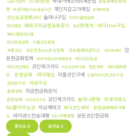
국내거래소fds깨는법
암호화폐전송대
trc20사는법
usdc구입처
개인지갑고가매입
행
국내거래소fds송금시간
돈세탁방법
솔라나구입
코인송금대행24시
이더리움현금화
재테크자금현금화문의
sol판매처
테더tron구입
테더매입
해외선물현금인출
테더돈현금화
리플코인판매
검
코인전송otc공식업체
가상화폐자금믹싱
무통코인
테더돈세탁
돈현금화업체
테더코인송금
국내거래소fds해결업체
코인체크카드
테더코인매입
핑돈세탁
태더원화환
비트코인퀵거래
돈현금화
테더매입
리플코인구매
전
신용카드비트코인구입
자금믹싱
현금돈믹싱
자금현금화문의
횡령세탁
코인체크카드
솔라나판매
국내거래소
돈현금화
비트코인구입
fds뚫어주는곳
믹싱재테크
테더코인세탁
돈현금화해외거래
바이낸스전송대행
모든코인현금화
소
btc구매대행
좋아요
0
싫어요
0