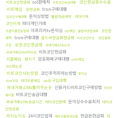
sol판매처
코인현금화수수료
비트코인현금화
비트코인송금대행
비트매입
tron구매대행
돈현금화
돈믹싱방법
불법자금세탁
테더이체
밈코인구매대행
테더개인거래
코인이체
아프리카tv돈믹싱
코인돈
트론리플전송업체
xrp매입
불법자금현금화
tron구매대행
골드바현금화현금화
세탁
코인원화
비트코인믹싱
모든코인현금화
구입
국내거래소fds시간
비트코인현금화
국내거래소fds피하는법
암호화폐구매대행
리플매입
환치기
usdc매입
btc파는곳
비트코인사는방법
코인추적피하는방법
핑믹싱
usdc구입대행
테더트론매입
tron구입
국내거래소fds뚫어주는곳
신용카드비트코인구매방법
이더리
비트코인송금대행
움리플
돈믹싱수수료최저
국내거래소fds송금시간
테더코인판매
테더코
인현금화
카지노믹싱
24시코인업체
현금돈현금화
자
해외선물현금인출