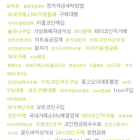
정치자금세탁방법
금믹싱
불법자금세탁
국내거래소fds막혔을때
구매대행
리플코인매입
이더리움현금화
솔라나구입
가상화폐자금믹싱
테더코인직거래
테더판매
비트송금업체
비트코인사는방법
코인신용카드
돈믹싱문의
환치기
이더리움현금화
돈믹싱최저수수료
코인현금직거래
테더거래
xrp매입
sol구입
국내거래소fds출금시간
횡령믹싱
핑오다믹싱
리플매입
코인
계좌이체구입
비트코인카드구입
중고오다대포통장
usdc
코인현금화수수료
코인구매대행
tron구입
구입대행
국내거래소fds증빙
usdc현금화
테더현금화
모든코인구입
테더개인거래
코인이체
국내거래소fds해결업체
테더코인직거래
국내거래
코인현금화수수료
빗썸코인추적
코인신용카드
소fds우회하는법
골드바믹싱믹싱
24시코인구매
핑현금화
오다집