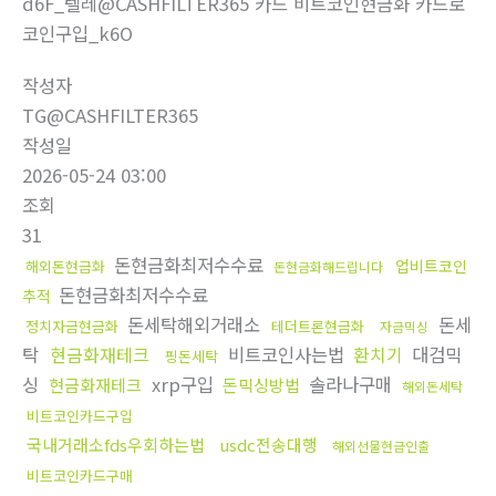
d6F_텔레@CASHFILTER365 카드 비트코인현금화 카드로
코인구입_k6O
작성자
TG@CASHFILTER365
작성일
2026-05-24 03:00
조회
31
돈현금화최저수수료
업비트코인
해외돈현금화
돈현금화해드립니다
돈현금화최저수수료
추적
돈세탁해외거래소
돈세
정치자금현금화
테더트론현금화
자금믹싱
탁
현금화재테크
비트코인사는법
환치기
대검믹
핑돈세탁
싱
xrp구입
솔라나구매
현금화재테크
돈믹싱방법
해외돈세탁
비트코인카드구입
국내거래소fds우회하는법
usdc전송대행
해외선물현금인출
비트코인카드구매