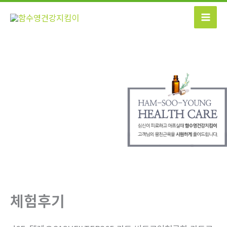
콘
텐
츠
로
건
너
뛰
기
체험후기