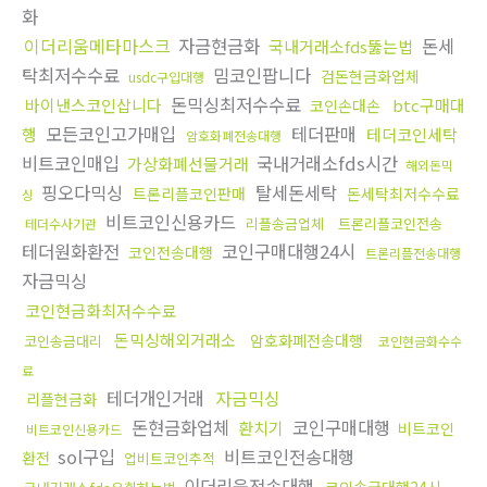
화
이더리움메타마스크
자금현금화
돈세
국내거래소fds뚫는법
탁최저수수료
밈코인팝니다
검돈현금화업체
usdc구입대행
돈믹싱최저수수료
바이낸스코인삽니다
btc구매대
코인손대손
모든코인고가매입
테더판매
행
테더코인세탁
암호화폐전송대행
비트코인매입
국내거래소fds시간
가상화폐선물거래
해외돈믹
핑오다믹싱
탈세돈세탁
트론리플코인판매
돈세탁최저수수료
싱
비트코인신용카드
리플송금업체
트론리플코인전송
테더수사기관
테더원화환전
코인구매대행24시
코인전송대행
트론리플전송대행
자금믹싱
코인현금화최저수수료
돈믹싱해외거래소
암호화폐전송대행
코인송금대리
코인현금화수수
료
테더개인거래
자금믹싱
리플현금화
돈현금화업체
코인구매대행
환치기
비트코인
비트코인신용카드
sol구입
비트코인전송대행
환전
업비트코인추적
이더리움전송대행
코인송금대행24시