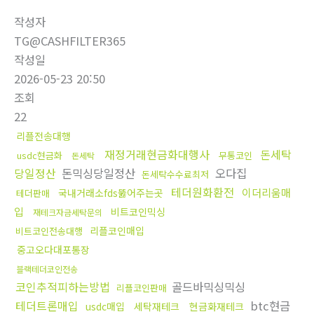
작성자
TG@CASHFILTER365
작성일
2026-05-23 20:50
조회
22
리플전송대행
재정거래현금화대행사
돈세탁
usdc현금화
무통코인
돈세탁
당일정산
돈믹싱당일정산
오다집
돈세탁수수료최저
테더원화환전
이더리움매
국내거래소fds뚫어주는곳
테더판매
입
비트코인믹싱
재테크자금세탁문의
리플코인매입
비트코인전송대행
중고오다대포통장
블랙테더코인전송
코인추적피하는방법
골드바믹싱믹싱
리플코인판매
테더트론매입
btc현금
usdc매입
세탁재테크
현금화재테크