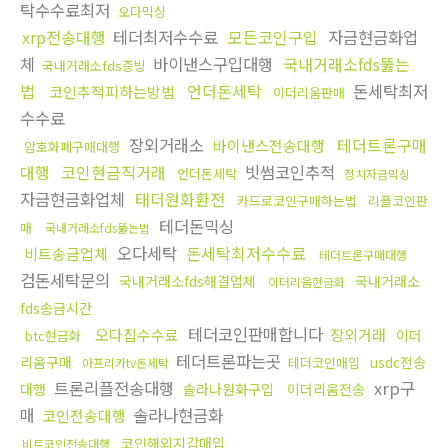
탁수수료최저
오다믹싱
xrp전송대행
테더최저수수료
모든코인구입
자금현금화업
체
바이낸스구입대행
국내거래소fds뚫는
국내거래소fds증빙
법
언더돈세탁
돈세탁최저
코인추적피하는방법
이더리움판매
수수료
장외거래소
테더트론구매
바이낸스전송대행
암호화폐구매대행
대행
코인현금직거래
빗썸코인추적
언더돈세탁
정치자금믹싱
자금현금화업체
태더원화환전
카드로코인구매하는법
리플코인판
테더돈믹싱
매
국내거래소fds뚫는법
오다세탁
돈세탁최저수수료
비트송금업체
테더트론구매대행
검돈세탁문의
국내거래소fds해결업체
국내거래소
이더리움현금화
fds송금시간
테더코인판매합니다
오다집수수료
장외거래
이더
btc현금화
테더트론파는곳
리움구매
usdc전송
테더코인매입
아프리카tv돈세탁
트론리플전송대행
xrp구
대행
솔라나원화구입
이더리움전송
매
솔라나현금화
코인전송대행
코인해외지갑매입
비트코인전송대행