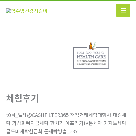
콘
텐
츠
로
건
너
뛰
기
체험후기
t0M_텔레@CASHFILTER365 재정거래세탁대행사 대검세
탁 가상화폐자금세탁 환치기 아프리카tv돈세탁 카지노세탁
골드바세탁현금화 돈세탁방법_e8Y