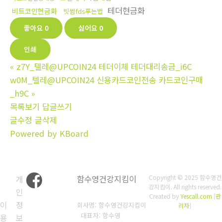
테더현금화
비트코인현금화
빗썸fds푸는법
좋아요
0
싫어요
0
인쇄
«
z7Y_텔레@UPCOIN24 테더이체 테더대리송금_i6C
w0M_텔레@UPCOIN24 신용카드코인전송 카드코인구매
_h9C
»
목록보기
답글쓰기
글수정
글삭제
Powered by KBoard
개
함수영건강지킴이
Copyright © 2025 함수영건
강지킴이. All rights reserved.
인
Created by
Yescall.com
[
관
이
정
회사명: 함수영건강지킴이
리자
]
대표자: 함수영
용
보