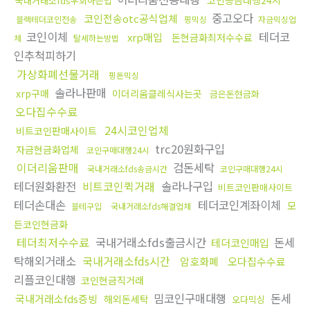
국내거래소fds우회하는법
중고오다
코인전송otc공식업체
블랙테더코인전송
핑믹싱
자금믹싱업
코인이체
테더코
xrp매입
돈현금화최저수수료
체
탈세하는방법
인추척피하기
가상화폐선물거래
핑돈믹싱
솔라나판매
xrp구매
이더리움클레식사는곳
금은돈현금화
오다집수수료
24시코인업체
비트코인판매사이트
trc20원화구입
자금현금화업체
코인구매대행24시
이더리움판매
검돈세탁
국내거래소fds송금시간
코인구매대행24시
테더원화환전
비트코인퀵거래
솔라나구입
비트코인판매사이트
테더손대손
테더코인계좌이체
모
블테구입
국내거래소fds해결업체
든코인현금화
테더최저수수료
국내거래소fds출금시간
돈세
테더코인매입
탁해외거래소
국내거래소fds시간
암호화폐
오다집수수료
리플코인대행
코인현금직거래
밈코인구매대행
돈세
국내거래소fds증빙
해외돈세탁
오다믹싱