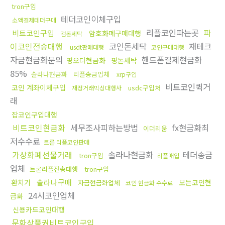
tron구입
테더코인이체구입
소액결제테더구매
리플코인파는곳
파
비트코인구입
암호화폐구매대행
검돈세탁
이코인전송대행
코인돈세탁
재테크
usdt판매대행
코인구매대행
자금현금화문의
핸드폰결제현금화
핑오다현금화
핑돈세탁
85%
솔라나현금화
리플송금업체
xrp구입
비트코인퀵거
코인 계좌이체구입
usdc구입처
재정거래믹싱대행사
래
잡코인구입대행
비트코인현금화
세무조사피하는방법
fx현금화최
이더리움
저수수료
트론 리플코인판매
가상화폐선물거래
솔라나현금화
테더송금
tron구입
리플매입
업체
트론리플전송대행
tron구입
솔라나구매
환치기
모든코인현
자금현금화업체
코인 현금화 수수료
24시코인업체
금화
신용카드코인대행
문화상품권비트코인구입