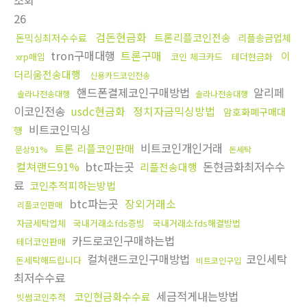
조회
26
검돈현금화
트론리플코인전송
돈믹싱최저수수료
리플송금업체
tron구매대행
트론구매
이
xrp매입
코인 체크카드
테더현금화
더리움전송대행
신용카드코인전송
핸드폰결제코인구매방법
알리페
솔라나전송대행
솔라나전송대행
이코인전송
usdc현금화
정치자금믹싱방법
암호화폐구매대
비트코인믹싱
행
비트코인개인거래
트론 리플코인판매
문상91%
돈세탁
컬쳐랜드91%
btc파는곳
돈현금화최저수수
리플전송대행
료
코인추적피하는방법
btc파는곳
장외거래소
리플코인판매
자금세탁업체
국내거래소fds증빙
국내거래소fds해결방법
카드로코인구매하는법
테더코인판매
컬쳐랜드코인구매방법
코인세탁
돈세탁해드립니다
비트코인구입
최저수수료
세금적게내는방법
코인현금화수수료
빗썸코인추적