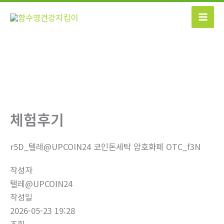
콘
텐
츠
로
건
너
뛰
기
체험후기
r5D_텔레@UPCOIN24 코인돈세탁 암호화폐 OTC_f3N
작성자
텔레@UPCOIN24
작성일
2026-05-23 19:28