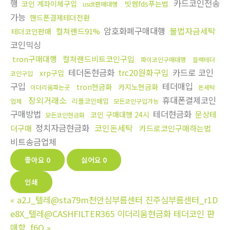
행
카드코인전송
코인 계좌이체구입
빗썸fds푸는법
usdt판매대행
가능
핸드폰결제테더전환
암호화폐구매대행
불법자금세탁
컬쳐랜드91%
테더코인판매
코인믹싱
tron구매대행
컬쳐랜드비트코인구입
파이코인구매대행
블랙테더
테더돈현금화
trc20원화구입
카드로 코인
xrp구입
코인구입
구입
테더매입
tron현금화
카지노현금화
이더리움파는곳
돈세탁
장외거래소
휴대폰결제코인
리플코인매입
업체
모든코인구입가능
구매방법
테더현금화
문상테
코인 구매대행 24시
모든코인현금화
정치자금현금화
코인돈세탁
더구매
카드로코인구매하는법
비트송금업체
좋아요
0
싫어요
0
인쇄
«
a2J_텔레@sta79m천안심부름센터 진주심부름센터_r1D
e8X_텔레@CASHFILTER365 이더리움현금화 테더코인 판
매함_f6Q
»