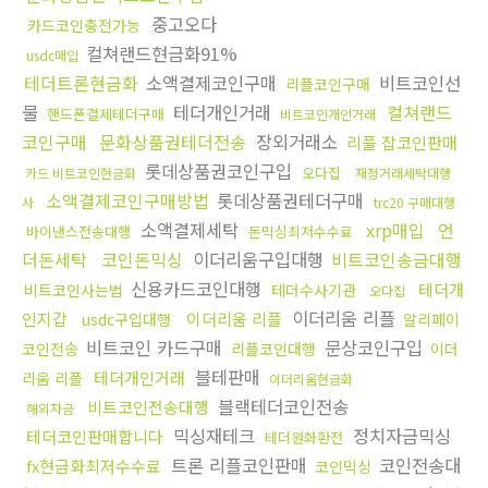
중고오다
카드코인충전가능
컬쳐랜드현금화91%
usdc매입
테더트론현금화
소액결제코인구매
비트코인선
리플코인구매
물
테더개인거래
컬쳐랜드
핸드폰결제테더구매
비트코인개인거래
코인구매
문화상품권테더전송
장외거래소
리플 잡코인판매
롯데상품권코인구입
오다집
카드 비트코인현금화
재정거래세탁대행
소액결제코인구매방법
롯데상품권테더구매
사
trc20 구매대행
소액결제세탁
xrp매입
언
바이낸스전송대행
돈믹싱최저수수료
더돈세탁
코인돈믹싱
이더리움구입대행
비트코인송금대행
신용카드코인대행
테더개
비트코인사는법
테더수사기관
오다집
이더리움 리플
인지갑
이더리움 리플
usdc구입대행
알리페이
비트코인 카드구매
문상코인구입
코인전송
리플코인대행
이더
블테판매
테더개인거래
리움 리플
이더리움현금화
블랙테더코인전송
비트코인전송대행
해외자금
믹싱재테크
정치자금믹싱
테더코인판매합니다
테더원화환전
트론 리플코인판매
코인전송대
fx현금화최저수수료
코인믹싱